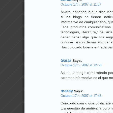
Octubre 17th, 2007 at 11:57
Àlvaro, entiendo lo que dice Mor
si los blogs no tienen notic
informativo de cualquier tipo, q
Esos productos comunicativos 
tecnologìas, literatura,cine, 
deben tener algo que nos eng
conocer; si son demasiado banal
Has colocado buena entrada par
Gaiar
Says:
Octubre 17th, 2007 at 12:58
Asi es, lo tengo comprobado por
caracter informativo es el que m
maray
Says:
Octubre 17th, 2007 at 17:43
Concordo com o que vc diz até c
E a questão da audiência ou o n