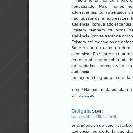
- infelizmente- só com valore
honestidade. Pelo menos no
adolescentes, com atentados di
não sussurros e expressões 
audiência, porque adolescentes 
Existem também os blogs de
audiência, por se tratar de grup
Existem até mesmo os de defesa 
Sabe o que eu acho, no duro
comunicar. Faz parte da naturez
requer prática nem habilidade. 
de variadas formas. Vide na
audiência.
Eu faço um blog porque me dá 
leem!! Não sou nada popular na 
Um abração
Calígula
Says:
Octubre 18th, 2007 at 6:40
Si la intención de quien escribe 
audiencia, es cierto lo que di