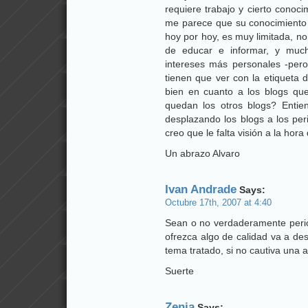
requiere trabajo y cierto conoc
me parece que su conocimiento 
hoy por hoy, es muy limitada, no
de educar e informar, y much
intereses más personales -per
tienen que ver con la etiqueta 
bien en cuanto a los blogs que
quedan los otros blogs? Entie
desplazando los blogs a los peri
creo que le falta visión a la hor
Un abrazo Alvaro
Ivan Andrade
Says:
Octubre 17th, 2007 at 4:40
Sean o no verdaderamente period
ofrezca algo de calidad va a de
tema tratado, si no cautiva una 
Suerte
Zenia
Says: