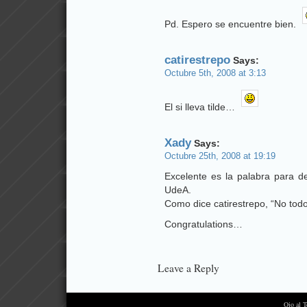
Pd. Espero se encuentre bien.
catirestrepo
Says:
Octubre 5th, 2008 at 3:13
El si lleva tilde…
Xady
Says:
Octubre 25th, 2008 at 19:19
Excelente es la palabra para de
UdeA.
Como dice catirestrepo, “No todos
Congratulations…
Leave a Reply
Ojo al 