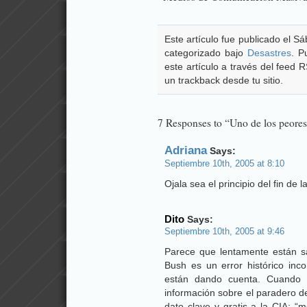
Este artículo fue publicado el S
categorizado bajo
Desastres
. P
este artículo a través del feed
un trackback desde tu sitio.
7 Responses to “Uno de los peores
Adriana
Says:
Septiembre 10th, 2005 at 8:10
Ojala sea el principio del fin de 
Dito
Says:
Septiembre 10th, 2005 at 9:46
Parece que lentamente están sal
Bush es un error histórico inc
están dando cuenta. Cuando 
información sobre el paradero de
dato clave y gratis a la CIA: “m