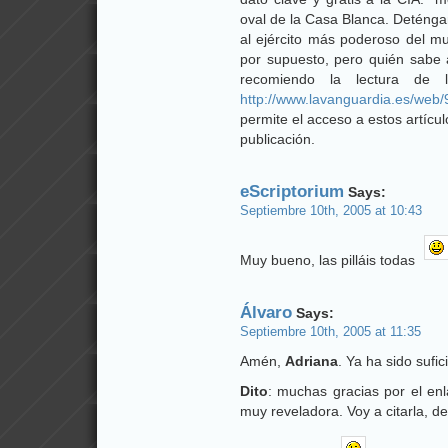
oval de la Casa Blanca. Deténga
al ejército más poderoso del mu
por supuesto, pero quién sabe a
recomiendo la lectura de l
http://www.lavanguardia.es/web/
permite el acceso a estos artícu
publicación.
eScriptorium
Says:
Septiembre 10th, 2005 at 10:43
Muy bueno, las pilláis todas
Álvaro
Says:
Septiembre 10th, 2005 at 11:35
Amén,
Adriana
. Ya ha sido sufic
Dito
: muchas gracias por el en
muy reveladora. Voy a citarla, d