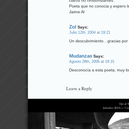
claros no rimbombantes.
Poeta que no conocia y espero 
Jaime Al
Zol
Says:
Julio 12th, 2004 at 19:21
Un descubrimiento…gracias por l
Mudanzas
Says:
Agosto 28th, 2006 at 18:15
Desconocía a esta poeta, muy bu
Leave a Reply
Ojo al 
Artículos (RSS) + Co