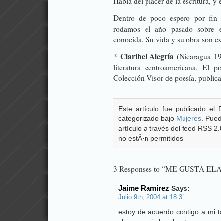
Habla del placer de la escritura, y 
Dentro de poco espero por fin
rodamos el año pasado sobre e
conocida. Su vida y su obra son e
Claribel Alegría
*
(Nicaragua 19
literatura centroamericana. El
Colección Visor de poesía, public
Este artículo fue publicado el
categorizado bajo
Mujeres
. Pued
artículo a través del feed RSS 2
no estÂ·n permitidos.
3 Responses to “ME GUSTA 
Jaime Ramirez
Says:
Julio 9th, 2004 at 18:31
estoy de acuerdo contigo a mi 