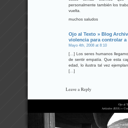
personalmente también los trabaj
vuelta.
muchos saludos
Ojo al Texto » Blog Archi
violencia para controlar a
Mayo 4th, 2008 at 8:10
[…] Los seres humanos llegamo
de sentir empatía. Que esta c
edad, lo ilustra tal vez ejempl
[…]
Leave a Reply
Ojo al 
Artículos (RSS) + Co