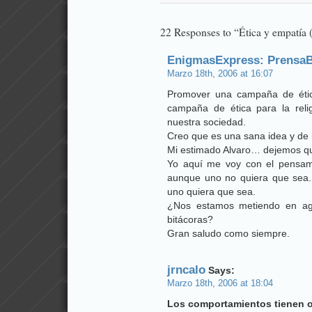
22 Responses to “Ética y empatía (
EnigmasExpress: Prensa
Marzo 18th, 2006 at 16:07
Promover una campaña de étic
campaña de ética para la relig
nuestra sociedad.
Creo que es una sana idea y de mu
Mi estimado Alvaro… dejemos qu
Yo aquí me voy con el pensami
aunque uno no quiera que sea.
uno quiera que sea.
¿Nos estamos metiendo en ag
bitácoras?
Gran saludo como siempre.
jrncalo
Says:
Marzo 18th, 2006 at 18:04
Los comportamientos tienen o