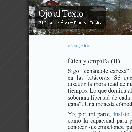
«
A sangre fría
Ética y empatía (II)
Sigo “echándole cabeza” 
en las bitácoras. Sé qu
discutir la moralidad de n
tiempos.
Lo que domina ah
soberana libertad de cada
gana”. Una moneda cómoda
Yo, por mi parte,
insisto
como la capacidad para p
conocer sus emociones, pu