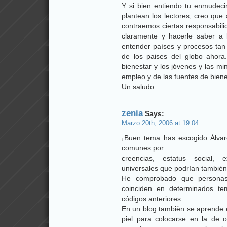
Y si bien entiendo tu enmudeci
plantean los lectores, creo que 
contraemos ciertas responsabili
claramente y hacerle saber a 
entender países y procesos tan 
de los paises del globo ahor
bienestar y los jóvenes y las m
empleo y de las fuentes de biene
Un saludo.
zenia
Says:
Marzo 20th, 2006 at 19:04
¡Buen tema has escogido Àlvaro¡
comunes por
creencias, estatus social, e
universales que podrìan tambièn a
He comprobado que personas c
coinciden en determinados te
códigos anteriores.
En un blog tambièn se aprende e
piel para colocarse en la de 