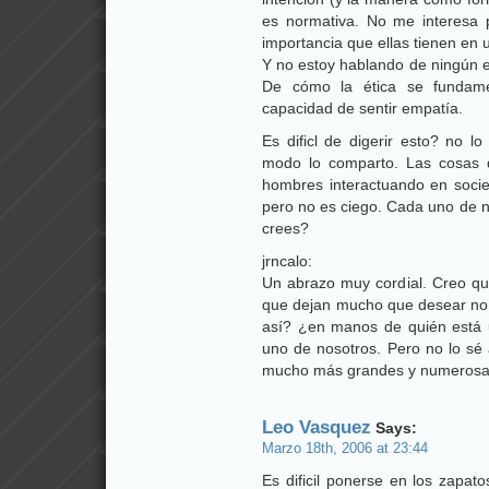
es normativa. No me interesa p
importancia que ellas tienen en 
Y no estoy hablando de ningún e
De cómo la ética se fundame
capacidad de sentir empatía.
Es dificl de digerir esto? no l
modo lo comparto. Las cosas q
hombres interactuando en socied
pero no es ciego. Cada uno de n
crees?
jrncalo:
Un abrazo muy cordial. Creo que
que dejan mucho que desear no 
así? ¿en manos de quién está u
uno de nosotros. Pero no lo sé 
mucho más grandes y numerosas
Leo Vasquez
Says:
Marzo 18th, 2006 at 23:44
Es dificil ponerse en los zapat