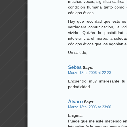
muchas veces, significa califica
condición humana tanto como el
códigos éticos.
Hay que recordad que esto es 
verdadera comunicación, la vid
vivirla. Quizás la posibilid
intolerancia, el morbo, la soleda
códigos éticos que los agobian e
Un saludo,
Sebas
Says:
Marzo 18th, 2006 at 22:23
Encuentro muy interesante tu
periodicidad.
Álvaro
Says:
Marzo 18th, 2006 at 23:00
Enigma:
Puede que me esté metiendo en 
intención (y la manera como for