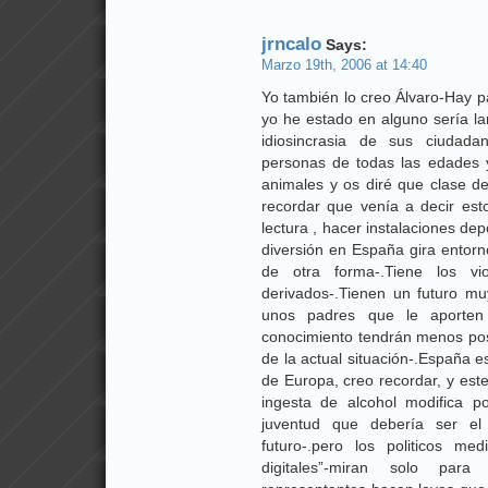
jrncalo
Says:
Marzo 19th, 2006 at 14:40
Yo también lo creo Álvaro-Hay 
yo he estado en alguno sería la
idiosincrasia de sus ciudada
personas de todas las edades y
animales y os diré que clase de
recordar que venía a decir esto
lectura , hacer instalaciones dep
diversión en España gira entorn
de otra forma-.Tiene los vi
derivados-.Tienen un futuro muy
unos padres que le aporten
conocimiento tendrán menos posi
de la actual situación-.España e
de Europa, creo recordar, y est
ingesta de alcohol modifica 
juventud que debería ser el
futuro-.pero los politicos m
digitales”-miran solo par