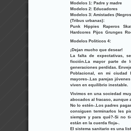
Modelos 1: Padre y madre
Modelos 2: Educadores
Modelos 3: Amistades (Negros
(Tribus urbanas):
Punk  Hippies  Raperos  Skat
Hardcores  Pijos  Grunges  R
Modelos Politicos 4:
¡Dejan mucho que desear!
La falta de expectativas, se
ficción.La mayor parte de 
generaciones perdidas. Envej
Poblacional, en mi ciudad 
mayores-.Las parejas jóvenes
viven en equilibrio inestable.
Vivimos en una sociedad mu
abocados al fracaso, aunque
No lo estén-.Los padres pagan
consiguen terminarlos les p
siempre y para qué?-Si no t
están en la cuerda floja-.
El sistema sanitario es una lis