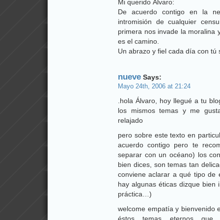
Mi querido Álvaro:
De acuerdo contigo en la ne
intromisión de cualquier cen
primera nos invade la moralina 
es el camino.
Un abrazo y fiel cada día con tú
nueve
Says:
Mayo 24th, 2006 at 21:24
.hola Álvaro, hoy llegué a tu b
los mismos temas y me gusta
relajado
pero sobre este texto en particu
acuerdo contigo pero te reco
separar con un océano) los co
bien dices, son temas tan delic
conviene aclarar a qué tipo de 
hay algunas éticas dizque bien 
práctica…)
welcome empatía y bienvenido e
éstos temas eternos que ne