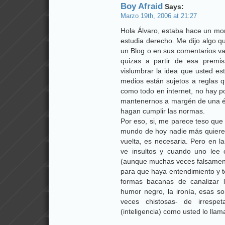
Boy Afraid
Says:
Marzo 19th, 2006 at 21:27
Hola Álvaro, estaba hace un m
estudia derecho. Me dijo algo q
un Blog o en sus comentarios vai
quizas a partir de esa premi
vislumbrar la idea que usted es
medios están sujetos a reglas q
como todo en internet, no hay po
mantenernos a margén de una ét
hagan cumplir las normas.
Por eso, si, me parece teso que 
mundo de hoy nadie más quiere 
vuelta, es necesaria. Pero en l
ve insultos y cuando uno lee
(aunque muchas veces falsament
para que haya entendimiento y to
formas bacanas de canalizar la
humor negro, la ironía, esas 
veces chistosas- de irrespet
(inteligencia) como usted lo llam