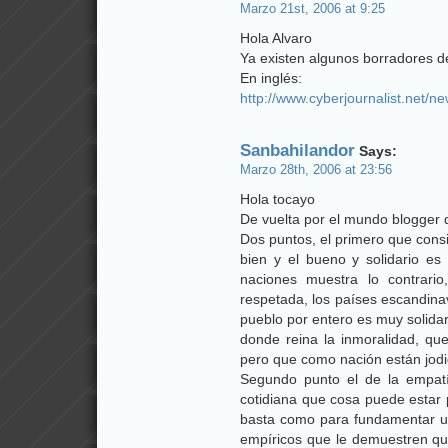
Marzo 21st, 2006 at 9:25
Hola Alvaro
Ya existen algunos borradores de
En inglés:
http://www.cyberjournalist.net/
Sanbahilandor
Says:
Marzo 28th, 2006 at 23:56
Hola tocayo
De vuelta por el mundo blogger
Dos puntos, el primero que cons
bien y el bueno y solidario es
naciones muestra lo contrari
respetada, los países escandina
pueblo por entero es muy solida
donde reina la inmoralidad, qu
pero que como nación están jodi
Segundo punto el de la empatí
cotidiana que cosa puede estar 
basta como para fundamentar una
empíricos que le demuestren que