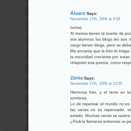
Álvaro
Says:
Noviembre 17th, 2006 at 9:58
IxcheL
Al menos tienes la suerte de po
mis alumnos los blogs les son m
cargo tienen blogs, pero se debe
Me encanta que la foto te traiga
la oscuridad creciente por estas
chispotió esa poesía, como resp
Zenia
Says:
Noviembre 17th, 2006 at 13:00
Hermosa foto, y el texto es t
sombrea.
Lo de repensar el mundo no es t
las veces no es repensado; s
estado. Muchas veces se quiere
¿Podría llamarse entonces re-p