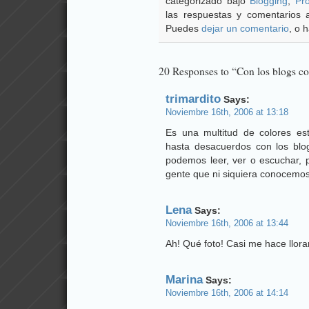
categorizado bajo
Blogging
,
Pr
las respuestas y comentarios 
Puedes
dejar un comentario
, o 
20 Responses to “Con los blogs co
trimardito
Says:
Noviembre 16th, 2006 at 13:18
Es una multitud de colores es
hasta desacuerdos con los blo
podemos leer, ver o escuchar,
gente que ni siquiera conocemos
Lena
Says:
Noviembre 16th, 2006 at 13:44
Ah! Qué foto! Casi me hace llorar
Marina
Says:
Noviembre 16th, 2006 at 14:14