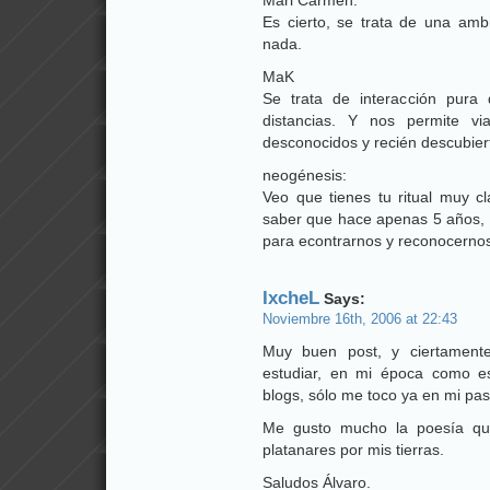
Mari Carmen:
Es cierto, se trata de una am
nada.
MaK
Se trata de interacción pura
distancias. Y nos permite vi
desconocidos y recién descubiert
neogénesis:
Veo que tienes tu ritual muy c
saber que hace apenas 5 años, n
para econtrarnos y reconocernos
IxcheL
Says:
Noviembre 16th, 2006 at 22:43
Muy buen post, y ciertamente
estudiar, en mi época como e
blogs, sólo me toco ya en mi pas
Me gusto mucho la poesía que
platanares por mis tierras.
Saludos Álvaro.