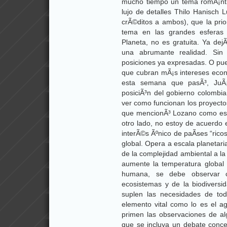
mucho tiempo un tema romÃ¡nti
lujo de detalles Thilo Hanisch 
crÃ©ditos a ambos), que la prio
tema en las grandes esferas p
Planeta, no es gratuita. Ya de
una abrumante realidad. Sin
posiciones ya expresadas. O pue
que cubran mÃ¡s intereses econ
esta semana que pasÃ³, JuÃ¡
posiciÃ³n del gobierno colombia
ver como funcionan los proyect
que mencionÃ³ Lozano como estr
otro lado, no estoy de acuerdo 
interÃ©s Ãºnico de paÃ­ses “rico
global. Opera a escala planetar
de la complejidad ambiental a la
aumente la temperatura globa
humana, se debe observar c
ecosistemas y de la biodiversi
suplen las necesidades de to
elemento vital como lo es el a
primen las observaciones de alg
que se incluya un debate concep