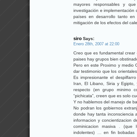
mayores responsables y que
investigación e implementación 
países en desarrollo tanto e
mitigación de los efectos del cal
siro
Says:
Enero 28th, 2007 at 22:00
Creo que es fundamental crear 
paises hay grupos bien obstinado
Pero en este Proximo y medio 
dar testimonio que los orientale
Es impresionante el despilfarr
Iran, El Libano, Siria y Egipto
respecto (en grupo minimo c
“pichicata”, creen que es solo c
Y no hablemos del manejo de bas
No podran los gobiernos extranj
donde hay tanta inconsciencia 
informacion y concientizacion d
cominicacion masiva . (que 
indolentes) … en fin bobad