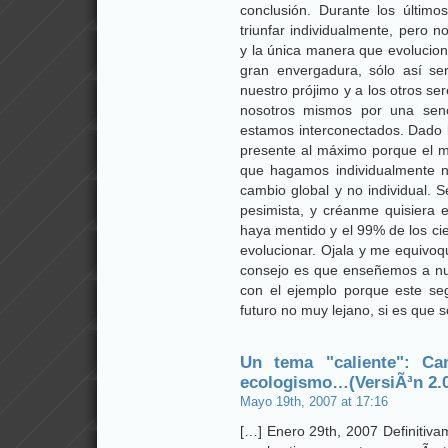
conclusión. Durante los últi
triunfar individualmente, pero 
y la única manera que evolucion
gran envergadura, sólo así se
nuestro prójimo y a los otros se
nosotros mismos por una senc
estamos interconectados. Dado la
presente al máximo porque el 
que hagamos individualmente n
cambio global y no individual.
pesimista, y créanme quisiera
haya mentido y el 99% de los cie
evolucionar. Ojala y me equivoq
consejo es que enseñemos a nu
con el ejemplo porque este s
futuro no muy lejano, si es que 
Un tema "caliente": Ca
ecologismo…(VersiÃ³n 2.0
Mayo 19th, 2007 at 17:16
[…] Enero 29th, 2007 Definitiva