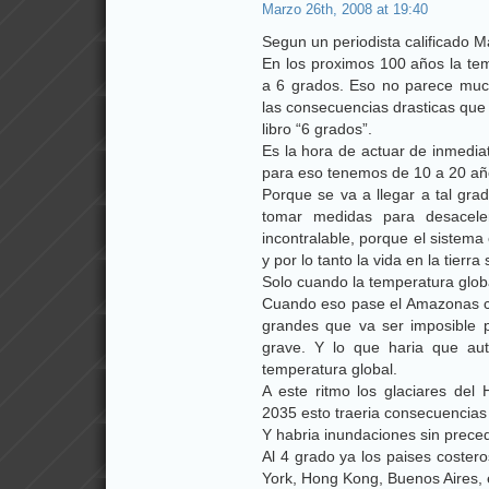
Marzo 26th, 2008 at 19:40
Segun un periodista calificado M
En los proximos 100 años la tem
a 6 grados. Eso no parece muc
las consecuencias drasticas que
libro “6 grados”.
Es la hora de actuar de inmedia
para eso tenemos de 10 a 20 añ
Porque se va a llegar a tal gra
tomar medidas para desacele
incontralable, porque el sistema
y por lo tanto la vida en la tier
Solo cuando la temperatura globa
Cuando eso pase el Amazonas cor
grandes que va ser imposible p
grave. Y lo que haria que au
temperatura global.
A este ritmo los glaciares del 
2035 esto traeria consecuencias 
Y habria inundaciones sin prece
Al 4 grado ya los paises coste
York, Hong Kong, Buenos Aires, 