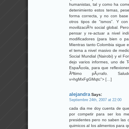
humanistas, tal y como ha comen
detenimiento estos temas, pese
forma correcta, y no con base
otros tipos de “ismos”. Y co
movilizaciÃ³n social global. Per
pensar y re-actuar a nivel ind
modificadores (para bien o pa
Mientras tanto Colombia sigue 
el tema a nivel masivo de med
Social Mundial (Nairobi) y el F
dejo varios informes, uno de T
EspaÃ±ola, para que reflexione
Ãºltimo pÃ¡rrafo. Saludos!!
v=hgMxFgGMqtc”> […]
alejandra
Says:
Septiembre 24th, 2007 at 22:00
cada dia me doy cuenta de que
por competir para ser los me
presidentes pero no saben las 
quimicos al los alimentos para 