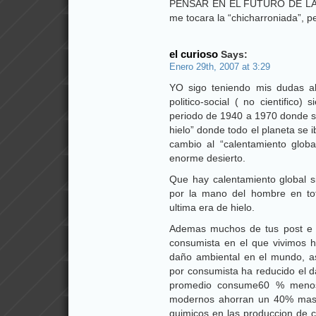
PENSAR EN EL FUTURO DE LA
me tocara la “chicharroniada”, pe
el curioso
Says:
Enero 29th, 2007 at 3:29
YO sigo teniendo mis dudas a
politico-social ( no cientifico
periodo de 1940 a 1970 donde se
hielo” donde todo el planeta se 
cambio al “calentamiento globa
enorme desierto.
Que hay calentamiento global 
por la mano del hombre en tota
ultima era de hielo.
Ademas muchos de tus post e i
consumista en el que vivimos h
daño ambiental en el mundo, a
por consumista ha reducido el d
promedio consume60 % menos c
modernos ahorran un 40% mas d
quimicos en las produccion de c