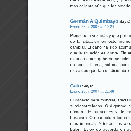
transcurso de este año, y que c
más caliente aún que los anterio
Germán A Quimbayo
Says:
Enero 28th, 2007 at 19:24
Pienso una vez más y que por má
de la situación en este mome
cambiar. El daño ha sido acumul
que la situación es grave. Sin
algunos entes gubernamentales e
en serio el tema, así sea por q
nieve que querían en diciembre
Galo
Says:
Enero 28th, 2007 at 21:48
El impacto será mundial, afectar
subdesarrollados. O díganme s
número de huracanes y de may
huracán). O no afecta a todos 
más intensas. A todos nos afe
balón. Estoy de acuerdo en q