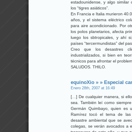
estadounidense, y algo similar 
los “tigres asiáticos”.
En Francia e Italia murieron 40.
años, y el sistema eléctrico c
para aire acondicionado. Por ot
los polos planetarios, afecta pr
luego los sbtropicales, y ahí si
países “tercermundistas” del pa
Creo que los desastres cl
industrializados, si bien en t
técnicos para afrontar el proble
SALUDOS. THILO.
equinoXio » » Especial cam
Enero 28th, 2007 at 16:49
[…] De cualquier manera, si ello
sea. También leí como siempre 
Germán Quimbayo, quien es un
Ramírez tocó el tema de las
desastre ambiental que se ave
colegas, se verán avocados a es