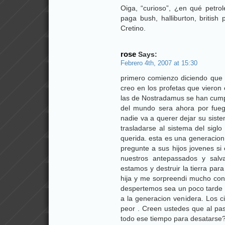
Oiga, “curioso”, ¿en qué petro
paga bush, halliburton, british
Cretino.
rose
Says:
Febrero 4th, 2007 at 15:30
primero comienzo diciendo que n
creo en los profetas que vieron 
las de Nostradamus se han cumpli
del mundo sera ahora por fueg
nadie va a querer dejar su sis
trasladarse al sistema del sigl
querida. esta es una generacion 
pregunte a sus hijos jovenes si 
nuestros antepassados y salv
estamos y destruir la tierra par
hija y me sorpreendi mucho con
despertemos sea un poco tarde y 
a la generacion venidera. Los c
peor . Creen ustedes que al pa
todo ese tiempo para desatarse