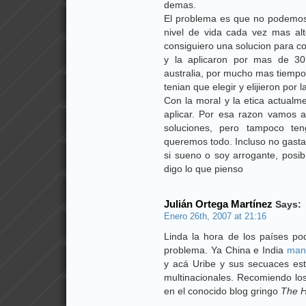
demas.
El problema es que no podemos 
nivel de vida cada vez mas alto
consiguiero una solucion para co
y la aplicaron por mas de 30
australia, por mucho mas tiempo.
tenian que elegir y elijieron por l
Con la moral y la etica actual
aplicar. Por esa razon vamos a
soluciones, pero tampoco te
queremos todo. Incluso no gasta
si sueno o soy arrogante, posib
digo lo que pienso
Julián Ortega Martínez
Says:
Enero 26th, 2007 at 21:16
Linda la hora de los países po
problema. Ya China e India
mand
y acá Uribe y sus secuaces está
multinacionales. Recomiendo lo
en el conocido blog gringo
The H