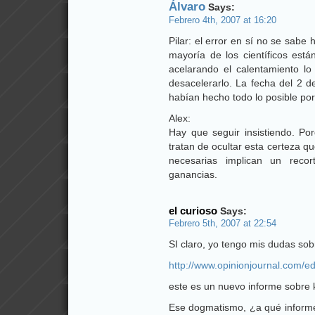
Álvaro
Says:
Febrero 4th, 2007 at 16:20
Pilar: el error en sí no se sabe
mayoría de los científicos es
acelarando el calentamiento l
desacelerarlo. La fecha del 2 
habían hecho todo lo posible po
Alex:
Hay que seguir insistiendo. P
tratan de ocultar esta certeza q
necesarias implican un recort
ganancias.
el curioso
Says:
Febrero 5th, 2007 at 22:54
SI claro, yo tengo mis dudas sob
http://www.opinionjournal.com/ed
este es un nuevo informe sobre
Ese dogmatismo, ¿a qué informe 