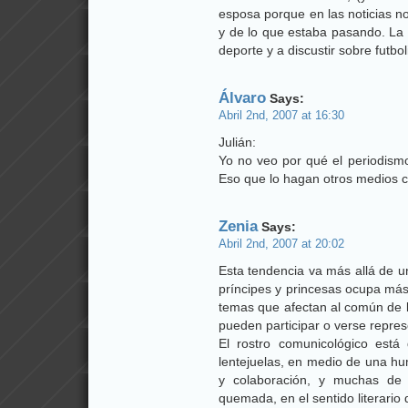
esposa porque en las noticias n
y de lo que estaba pasando. La
deporte y a discustir sobre futbo
Álvaro
Says:
Abril 2nd, 2007 at 16:30
Julián:
Yo no veo por qué el periodism
Eso que lo hagan otros medios 
Zenia
Says:
Abril 2nd, 2007 at 20:02
Esta tendencia va más allá de una
príncipes y princesas ocupa más
temas que afectan al común de l
pueden participar o verse repre
El rostro comunicológico está
lentejuelas, en medio de una h
y colaboración, y muchas de
quemada, en el sentido literario 