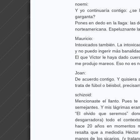
noemi:
Y yo continuaría contigo: ¿se
garganta?
Pones en dedo en la llaga: las d
norteamericana. Espeluznante la
Mauricio:
Intoxicados también. La intoxic
y no puedo ingerir más banalidad
El que Víctor le haya dado cuer
me produjo mareos. Eso no es no
Joan:
De acuerdo contigo. Y quisiera 
trata de fúbol o béisbol, precisa
schizoid:
Mencionaste el llanto. Pues te
semejantes. Y mis lágrimas eran 
“El olvido que seremos” do
desgarradora) todo el context
hace 20 años en momentos muy
resalta que a mediodía Héctor 
manos de los sicarios, (y tratan