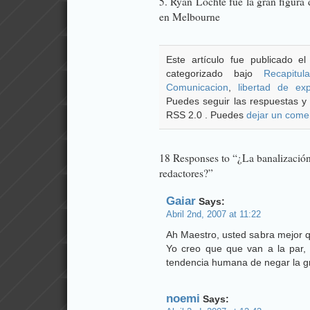
5. Ryan Lochte fue la gran figura 
en Melbourne
Este artículo fue publicado e
categorizado bajo
Recapitul
Comunicacion
,
libertad de exp
Puedes seguir las respuestas y 
RSS 2.0 . Puedes
dejar un come
18 Responses to “¿La banalización 
redactores?”
Gaiar
Says:
Abril 2nd, 2007 at 11:22
Ah Maestro, usted sabra mejor 
Yo creo que que van a la par,
tendencia humana de negar la gr
noemi
Says: