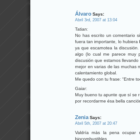
Álvaro
Says:
Abril 3rd, 2007 at 13:04
Tatian:
No has escrito un comentario si
fuera tan importante, lo hubier
ya que escamotea la discusión
algo (lo cual me parece muy po
discusión que estamos llevando
mejor en varias de las muchas n
calentamiento global.
Me quedo con tu frase: “Entre t
Gaiar:
Muy bueno tu apunte que sí se r
por recordarme ésa bella canción
Zenia
Says:
Abril 5th, 2007 at 20:47
Valdría màs la pena ocupar 
biocombustibles.