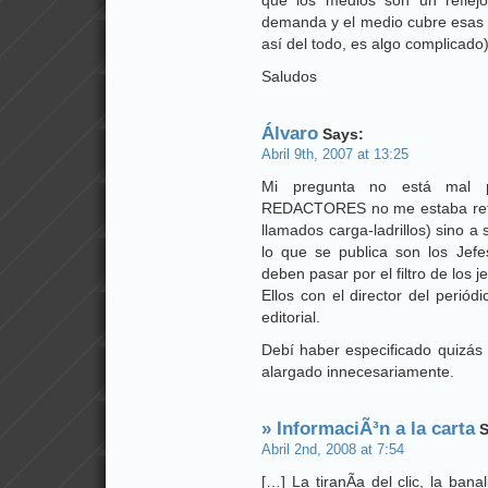
que los medios son un reflejo
demanda y el medio cubre esas 
así del todo, es algo complicado)
Saludos
Álvaro
Says:
Abril 9th, 2007 at 13:25
Mi pregunta no está mal 
REDACTORES no me estaba refir
llamados carga-ladrillos) sino a
lo que se publica son los Jefe
deben pasar por el filtro de los j
Ellos con el director del periód
editorial.
Debí haber especificado quizás “
alargado innecesariamente.
» InformaciÃ³n a la carta
S
Abril 2nd, 2008 at 7:54
[…] La tiranÃ­a del clic, la banal