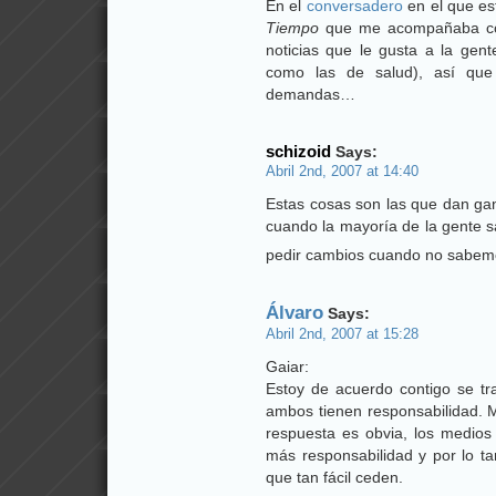
En el
conversadero
en el que es
Tiempo
que me acompañaba como
noticias que le gusta a la gent
como las de salud), así que 
demandas…
schizoid
Says:
Abril 2nd, 2007 at 14:40
Estas cosas son las que dan gan
cuando la mayoría de la gente
pedir cambios cuando no sabem
Álvaro
Says:
Abril 2nd, 2007 at 15:28
Gaiar:
Estoy de acuerdo contigo se tr
ambos tienen responsabilidad. M
respuesta es obvia, los medios 
más responsabilidad y por lo ta
que tan fácil ceden.