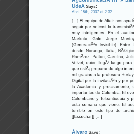
Â¿ComunicaciÃ³n? » Sali
UdeA
Says:
Abril 15th, 2007 at 2:32
[…] El equipo de Altair nos ayu
seguir por netcast la transmisi
muy inteligentes. En el audi
Markota, Galo, Jorge Monto
(GeneraciÃ³n Invisible). Entre 
desde Noruega, Italia, BÃ©lgic
RamÃ­rez, Patton, Carolina, Joli
Velvet, quien llegÃ³ luego para
que estÃ¡ preparando algo inter
mil gracias a la profesora Herl
Digital por la invitaciÃ³n y por 
la Academia y precisamente, 
importantes de Colombia. El eve
Colombiano y Teleantioquia y 
esta semana que viene. El au
terrible en este tipo de arc
[[Escuchar]] […]
Álvaro
Says: