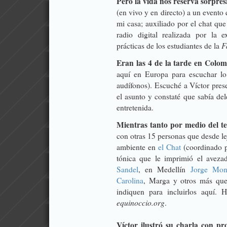
Pero la vida nos reserva sorpres
(en vivo y en directo) a un evento 
mi casa; auxiliado por el chat que
radio digital realizada por la 
F
prácticas de los estudiantes de la
Eran las 4 de la tarde en Colo
aquí en Europa para escuchar lo 
audífonos).
Escuché a Víctor prese
el asunto y constaté que sabía del
entretenida.
Mientras tanto por medio del t
con otras 15 personas que desde le
ambiente en
el Chat
(coordinado p
tónica que le imprimió el avez
Sandel
, en Medellín
Jorge Mon
Carolina
, Marga y otros más que
indiquen para incluirlos aquí. 
equinoccio.org
.
Víctor ilustró su charla con pr