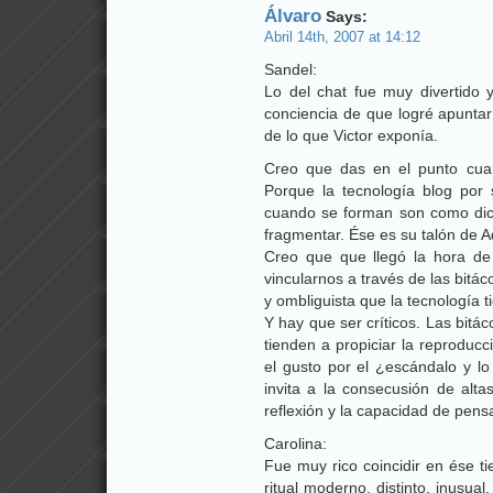
Álvaro
Says:
Abril 14th, 2007 at 14:12
Sandel:
Lo del chat fue muy divertido 
conciencia de que logré apunta
de lo que Victor exponía.
Creo que das en el punto cuan
Porque la tecnología blog por
cuando se forman son como dices
fragmentar. Ése es su talón de A
Creo que que llegó la hora de
vincularnos a través de las bitá
y ombliguista que la tecnología t
Y hay que ser críticos. Las bitá
tienden a propiciar la reproduc
el gusto por el ¿escándalo y lo 
invita a la consecusión de alta
reflexión y la capacidad de pen
Carolina:
Fue muy rico coincidir en ése t
ritual moderno, distinto, inusua