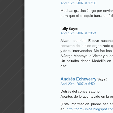
Abril 15th, 2007 at 17:00
Muchas gracias Jorge por enviarme
para que el coloquio fuera un éx
lully
Says:
Abril 15th, 2007 at 23:24
Alvaro, querido, Estuve ausent
contaron de lo bien organizado 
y de tu intervención. Me facilitas 
A Jorge Montoya, a Víctor y a l
Un saludito desde Medellín en 
alto!
Andrés Echeverry
Says:
Abril 20th, 2007 at 6:50
Detrás del conversatorio.
Apartes de lo acontecido en la o
(Esta información puede ser en
en:
http://com-unica.blogspot.c