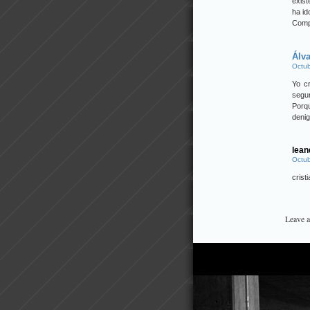
exis
ha id
Compa
Álv
Octub
Yo cr
segu
Porq
denig
lean
Octub
crist
Leave 