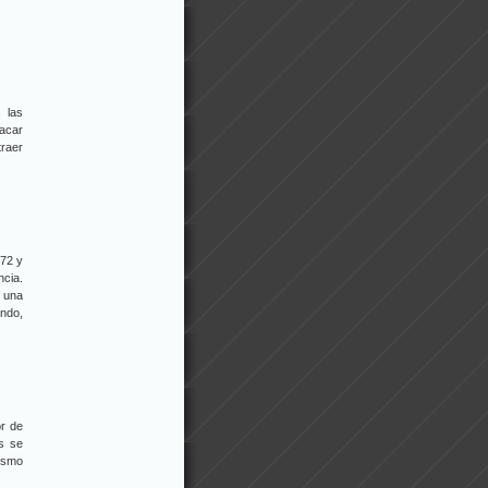
 las
sacar
traer
 72 y
ncia.
y una
undo,
or de
s se
lismo