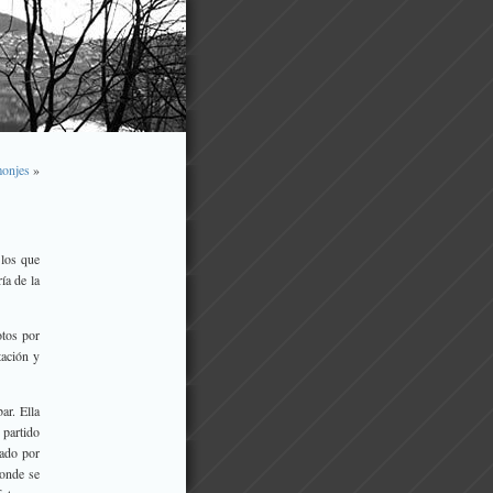
monjes
»
 los que
ía de la
otos por
tación y
ar. Ella
 partido
rado por
donde se