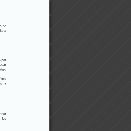
lo de
añana
n por
esar
ligió
“rojo
icha
poner
 los