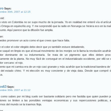
aro
Says:
embre 30th, 2007 at 12:15
oid:
o visto en Colombia no se supo mucho de la jornada. Yo en realidad me enteré vía el artícu
n Ortega en equinoXio.org. Y me sorprendió que la radio en Noruega se hiciera eco en la m
sunto. Aquí parece que la difusión fue amplia.
ian:
edes promover un acto como el que crees que hace falta.
 el color el color elegido debo decir que yo también estuve debatiendo.
e saqué en limpio es que al insual movimiento de los monjes se lo llama la revolución azafrá
olor dominante de su indumentaria. Se trata de un pigmento que ellos deben proc
tamente de la planta. No muy fácil de conseguir en el industrializado occidente, por elló se e
lor cercano: el rojo.
ento que mi camisa era de un rojo casi granate y más azafrán que la tradicional bandera de 
” del estado chino. Y mi elección es muy conciente y de vieja data. Desde que compré d
sa.
os63
Says:
embre 30th, 2007 at 21:12
 como sabes por mi blog suelo ser bastante solidario pero me fastidia que quien pueden 
ciones se limiten a las ponsibles ventajas economicas y sus repercusiones politicas, a
rnos del mundo se la traemos floja.
dos.