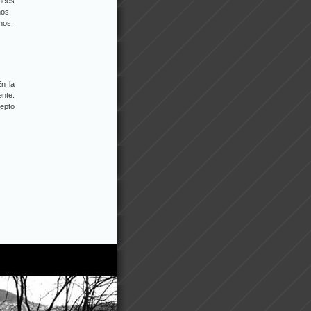
onces
nos.
nos.
En la
nte.
epto