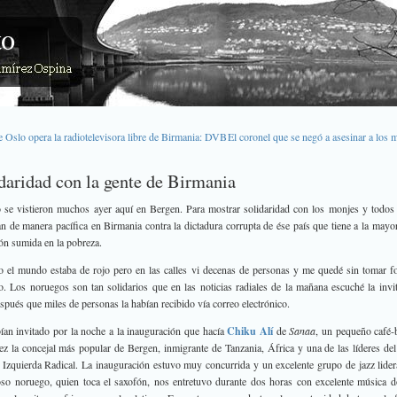
 Oslo opera la radiotelevisora libre de Birmania: DVB
El coronel que se negó a asesinar a los 
daridad con la gente de Birmania
 se vistieron muchos ayer aquí en Bergen. Para mostrar solidaridad con los monjes y todos
an de manera pacífica en Birmania contra la dictadura corrupta de ése país que tiene a la mayor
ón sumida en la pobreza.
 el mundo estaba de rojo pero en las calles vi decenas de personas y me quedé sin tomar f
. Los noruegos son tan solidarios que en las noticias radiales de la mañana escuché la invi
spués que miles de personas la habían recibido vía correo electrónico.
an invitado por la noche a la inauguración que hacía
Chiku Alí
de
Sanaa
, un pequeño café-b
vez la concejal más popular de Bergen, inmigrante de Tanzania, África y una de las líderes del
o Izquierda Radical. La inauguración estuvo muy concurrida y un excelente grupo de jazz lide
so noruego, quien toca el saxofón, nos entretuvo durante dos horas con excelente música 