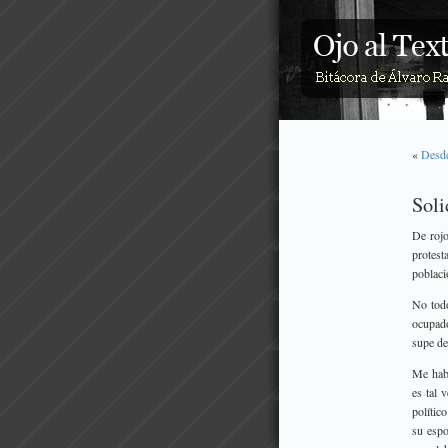
«
Desde
Soli
De rojo
protest
poblaci
No todo
ocupado
supe de
Me habí
es tal 
polític
su espo