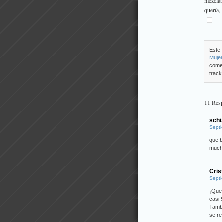
mezclab
quería,
Este 
Muje
come
track
11 Resp
schi
Septi
que b
much
Cris
Septi
¡Que
casi 
Tambi
se re