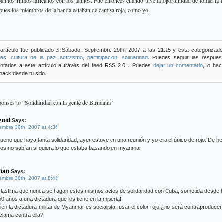
an los ritmos africanos con los latinos. Fue entonces cuando tuve la oportunidad de tomar la 
 pues los miembros de la banda estaban de camisa roja, como yo.
artículo fue publicado el Sábado, Septiembre 29th, 2007 a las 21:15 y esta categorizad
res
,
cultura de la paz
,
activismo
,
participacion
,
solidaridad
. Puedes seguir las respues
ntarios a este artículo a través del feed RSS 2.0 . Puedes
dejar un comentario
, o hac
back desde tu sitio.
onses to “Solidaridad con la gente de Birmania”
zoid
Says:
embre 30th, 2007 at 4:36
ueno que haya tanta solidaridad, ayer estuve en una reunión y yo era el único de rojo. De h
os no sabían si quiera lo que estaba basando en myanmar
tian
Says:
embre 30th, 2007 at 8:43
 lastima que nunca se hagan estos mismos actos de solidaridad con Cuba, sometida desde
50 años a una dictadura que los tiene en la miseria!
én la dictadura militar de Myanmar es socialista, usar el color rojo ¿no será contraproducen
clama contra ella?