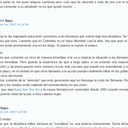
mi parte no me puse ninguna camiseta pero creo que he aburrido a más de uno con el t
ue comentar a su alrededor no es que ayude mucho …
aro
Says:
re 1st, 2007 at 14:54
:
ue te las ingeniaste para tener presentes a los birmanos que sufren bajo ésa dictadura. Se 
iva que eres. Lamento que en Colombia no se haya difundido casi la idea. Veo que pare el
re están promoviendo una en los blogs. Si quieres te mando el enlace.
l:
eo que comentar no sirve de manera inmediata ni le va a mejorar la situación a los birman
ra inmediata. Pero guardo la esperanza de que a largo plazo si va creando una especi
ción” y de preocupación entre nuestro círculo más cercano que puede irse extendiendo y s
go plazo, en el sentido en que otros llamados a la acción puedan realmente influir en los gobi
rosos del mundo.
toy contento de la “atención” que está generando aquí en Noruega la crisis de Birmania. P
nte y los medios están saliendo del ensimismiento en que viven.
o que aquí
Aung San Suu Kyi
y la causa birmana son conocidos desde 1991 cuando norueg
l premio nobel de la paz a ésta valiente mujer.
Says:
re 3rd, 2007 at 8:40
Cristian:
r que la dictadura militar birmana es “socialista” es una tontería monumental. Dicha dict