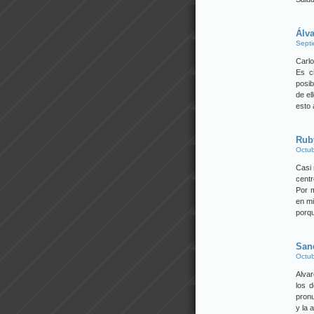
Álv
Septi
Carlo
Es c
posib
de el
esto 
Rub
Octub
Casi 
centr
Por m
en mi
porqu
San
Octub
Alvar
los 
pronu
y la 