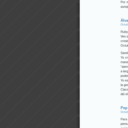
Por 
aunq
Álv
Octub
Ruby
Veo q
creat
Octub
Sande
Yo cr
mane
“aten
a lar
pode
Yo es
la ge
Clar
dió e
Pep
Octub
Para 
pensa