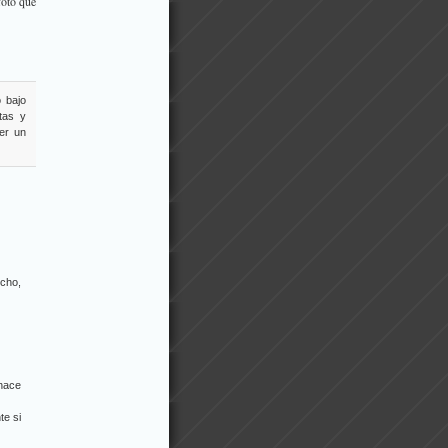
foto que
o bajo
tas y
er un
echo,
 hace
te si