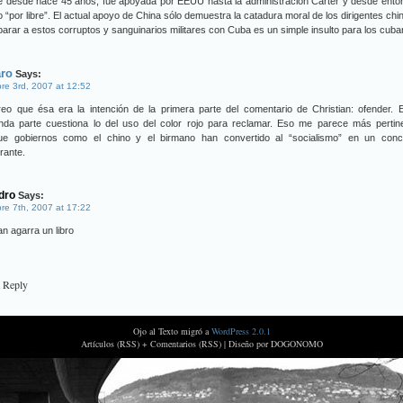
te desde hace 45 años, fué apoyada por EEUU hasta la administración Carter y desde ent
o “por libre”. El actual apoyo de China sólo demuestra la catadura moral de los dirigentes chi
rar a estos corruptos y sanguinarios militares con Cuba es un simple insulto para los cuba
aro
Says:
re 3rd, 2007 at 12:52
eo que ésa era la intención de la primera parte del comentario de Christian: ofender. 
nda parte cuestiona lo del uso del color rojo para reclamar. Eso me parece más pertine
ue gobiernos como el chino y el birmano han convertido al “socialismo” en un conc
rante.
dro
Says:
re 7th, 2007 at 17:22
ian agarra un libro
a Reply
Ojo al Texto migró a
WordPress 2.0.1
Artículos (RSS) + Comentarios (RSS) |
Diseño por DOGONOMO