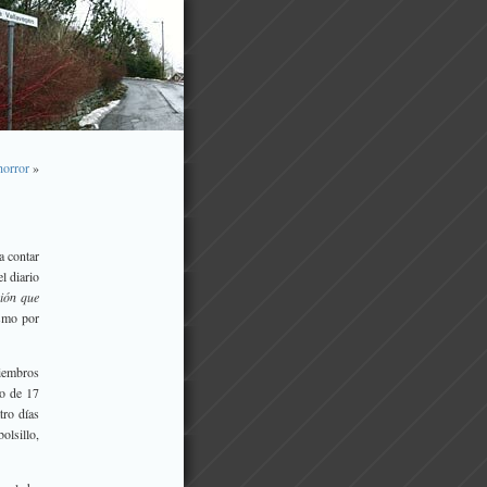
horror
»
 a contar
l diario
ción que
ismo por
embros
jo de 17
tro días
olsillo,