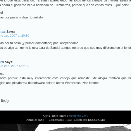
ble lo que está pasando. Ya están apareciendo las fotos de los cientos de monjes asesin
 ahora el gobierno venía hablando de 10 muertos, parece que son varios miles. !Qué dolor!
el:
as por pasar y dejar tu saludo.
nas
Says:
re 1st, 2007 at 20:30
ias por tu paso (y primer comentario) por Releyéndome …
s es algo así como la otra cara de Sandel aunque no creo que sea muy diferente en el fon
aro
Says:
re 2nd, 2007 at 6:13
as:
elicito porque está muy interesante este espejo que armaste. Me alegra también que h
gido una plataforma de software abierto como Wordpress. Nos leemos
a Reply
Ojo al Texto migró a
WordPress 2.0.1
Artículos (RSS) + Comentarios (RSS) |
Diseño por DOGONOMO