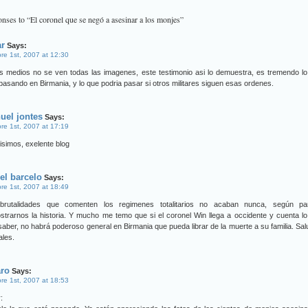
nses to “El coronel que se negó a asesinar a los monjes”
ar
Says:
re 1st, 2007 at 12:30
s medios no se ven todas las imagenes, este testimonio asi lo demuestra, es tremendo l
pasando en Birmania, y lo que podria pasar si otros militares siguen esas ordenes.
uel jontes
Says:
re 1st, 2007 at 17:19
isimos, exelente blog
el barcelo
Says:
re 1st, 2007 at 18:49
brutalidades que comenten los regimenes totalitarios no acaban nunca, según pa
trarnos la historia. Y mucho me temo que si el coronel Win llega a occidente y cuenta l
saber, no habrá poderoso general en Birmania que pueda librar de la muerte a su familia. Sa
ales.
aro
Says:
re 1st, 2007 at 18:53
: