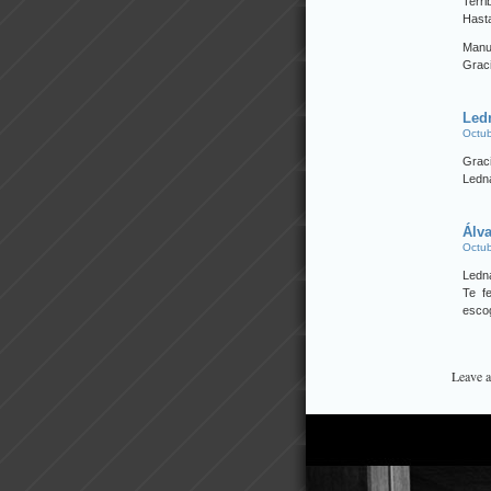
Terri
Hasta
Manu
Graci
Led
Octub
Grac
Ledna
Álv
Octub
Ledn
Te f
esco
Leave 