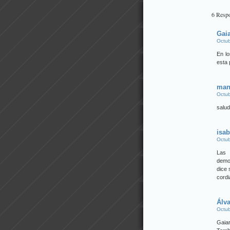
6 Respo
Gai
Octub
En lo
esta 
man
Octub
salud
isab
Octub
Las 
demos
dice 
cordi
Álv
Octub
Gaiar