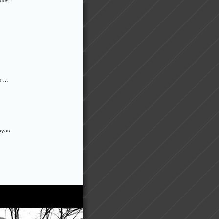
ados.
do …
ayas