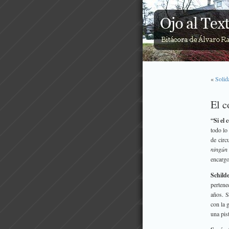
«
Solid
El c
“Si el 
todo lo
de circ
ningún 
encargo
Schild
pertene
años. S
con la 
una pis