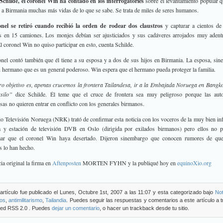
Schilde, el coronel Win ha contado en los interrogatories
sobre el levantamiento popular q
 a Birmania muchas más vidas de lo que se sabe. Se trata de miles de seres humanos.
onel se retiró cuando recibió la orden de rodear dos claustros
y capturar a cientos de
s en 15 camiones. Los monjes debían ser ajusticiados y sus cadáveres arrojados muy adent
El coronel Win no quiso participar en esto, cuenta Schilde.
onel contó también que él tiene a su esposa y a dos de sus hijos en Birmania. La esposa, si
n hermano que es un general poderoso. Win espera que el hermano pueda proteger la familia.
o objetivo es, apenas crucemos la frontera Tailandesa, ir a la Embajada Noruega en Bangk
silo”
dice Schilde. Él teme que el cruce de frontera sea muy peligroso porque las auto
esas no quieren entrar en conflicto con los generales birmanos.
o Televisión Noruega (NRK) trató de confirmar esta noticia con los voceros de la muy bien i
a y estación de televisión DVB en Oslo (dirigida por exilados birmanos) pero ellos no p
mar que el coronel Win haya desertado. Dijeron sinembargo que conocen rumores de que
es lo han hecho.
cia original la firma en
Aftenposten
MORTEN FYHN y la publiqué hoy en
equinoXio.org
artículo fue publicado el Lunes, Octubre 1st, 2007 a las 11:07 y esta categorizado bajo
Not
tos
,
antimilitarismo
,
Tailandia
. Puedes seguir las respuestas y comentarios a este artículo a 
eed RSS 2.0 . Puedes
dejar un comentario
, o hacer un trackback desde tu sitio.