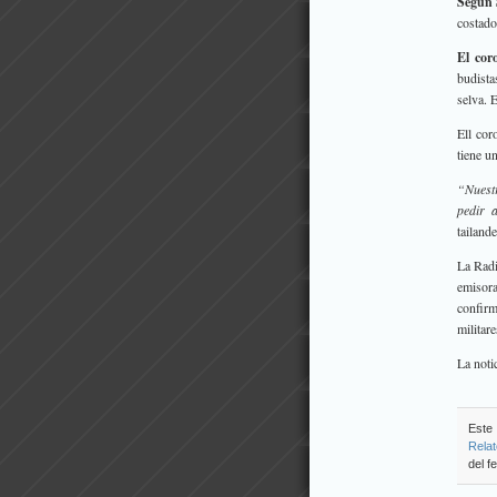
Según 
costado
El cor
budista
selva. 
Ell cor
tiene u
“Nuestr
pedir a
tailand
La Radi
emisor
confir
militar
La noti
Este 
Rela
del f