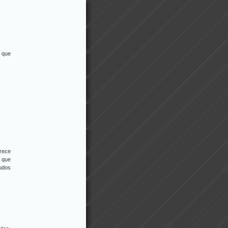
o que
rece
o que
ludos