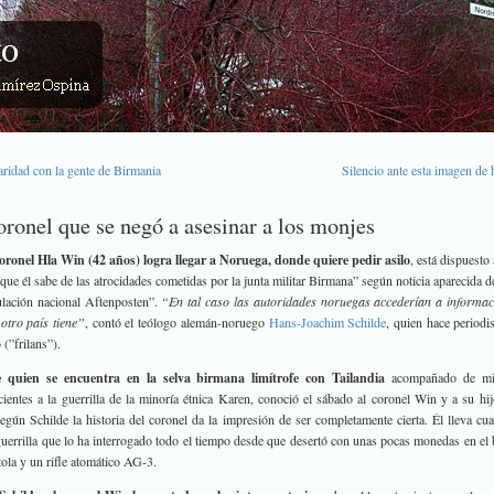
aridad con la gente de Birmania
Silencio ante esta imagen de 
oronel que se negó a asesinar a los monjes
coronel Hla Win (42 años) logra llegar a Noruega, donde quiere pedir asilo
, está dispuesto
 que él sabe de las atrocidades cometidas por la junta militar Birmana” según noticia aparecida de
ulación nacional Aftenposten”.
“En tal caso las autoridades noruegas accederían a informa
otro país tiene”
, contó el teólogo alemán-noruego
Hans-Joachim Schilde
, quien hace period
 (”frilans”).
e quien se encuentra en la selva birmana limítrofe con Tailandia
acompañado de mi
cientes a la guerrilla de la minoría étnica Karen, conoció el sábado al coronel Win y a su hi
egún Schilde la historia del coronel da la impresión de ser completamente cierta. Él lleva cua
guerrilla que lo ha interrogado todo el tiempo desde que desertó con unas pocas monedas en el b
tola y un rifle atomático AG-3.