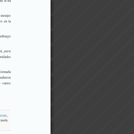
ue le ha
 monjes
ro en la
nembargo
ok, para
ridades
nformada
udieron
 varios
icias
,
través