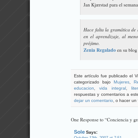
Jan Kjærstad para el seman
Hace falta la gramática de l
en el aprendizaje, al menos
prójimo.
Zenia Regalado
en su blo
Este artículo fue publicado el 
categorizado bajo
Mujeres
,
R
educacion
,
vida integral
,
lit
respuestas y comentarios a este
dejar un comentario
, o hacer un 
One Response to “Conciencia y gra
Sole
Says: