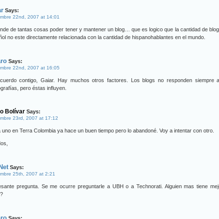
ar
Says:
mbre 22nd, 2007 at 14:01
de de tantas cosas poder tener y mantener un blog… que es logico que la cantidad de blo
ol no este directamente relacionada con la cantidad de hispanohablantes en el mundo.
aro
Says:
mbre 22nd, 2007 at 16:05
cuerdo contigo, Gaiar. Hay muchos otros factores. Los blogs no responden siempre a
rafías, pero éstas influyen.
o Bolívar
Says:
mbre 23rd, 2007 at 17:12
 uno en Terra Colombia ya hace un buen tiempo pero lo abandoné. Voy a intentar con otro.
dos,
Net
Says:
mbre 25th, 2007 at 2:21
resante pregunta. Se me ocurre preguntarle a UBH o a Technorati. Alguien mas tiene mej
s?
aro
Says: