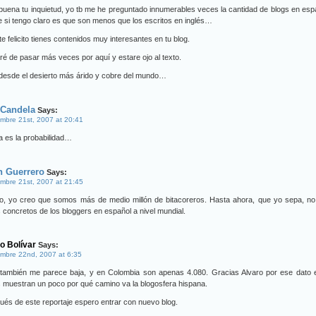
uena tu inquietud, yo tb me he preguntado innumerables veces la cantidad de blogs en esp
e si tengo claro es que son menos que los escritos en inglés…
te felicito tienes contenidos muy interesantes en tu blog.
ré de pasar más veces por aquí y estare ojo al texto.
desde el desierto más árido y cobre del mundo…
 Candela
Says:
mbre 21st, 2007 at 20:41
ita es la probabilidad…
n Guerrero
Says:
mbre 21st, 2007 at 21:45
ro, yo creo que somos más de medio millón de bitacoreros. Hasta ahora, que yo sepa, no
 concretos de los bloggers en español a nivel mundial.
o Bolívar
Says:
mbre 22nd, 2007 at 6:35
 también me parece baja, y en Colombia son apenas 4.080. Gracias Alvaro por ese dato 
s muestran un poco por qué camino va la blogosfera hispana.
és de este reportaje espero entrar con nuevo blog.