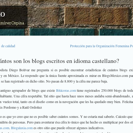
 de calidad
Protección para la Organización Femenina P
ntos son los blogs escritos en idioma castellano?
odista Diego Bolívar me pregunta si es posible encontrar estadísticas de cuántos blogs ex
 y en México. Le respondo que la única fuente aproximada es mirar en BlogsMexico.com par
 se han registrado en dicho sitio. No pasan de 8.800 y la cifra me parece baja.
antiguo agrupador de blogs que existe
Bitácoras.com
tiene registrados 250.000 blogs de toda
hablante. Una cifra respetable.
Tal sitio que hasta hace unos meses andaba semi-abandonado, 
un vuelco total, tanto en el diseño como en la navegación que les ha quedado muy bien. Felicita
uis Perdomo y a Raúl Ordoñez
to es que yo creo que no es posible saber cuántos somos. Y no estaría mal saberlo. Calculo qu
illón de personas. Pero para aventurar ésa cifra lo único que he hecho es multiplicar por dos el
ras.com
.
Blogalaxia.com
es otro sitio que puede ofrecer algunos indicativos.