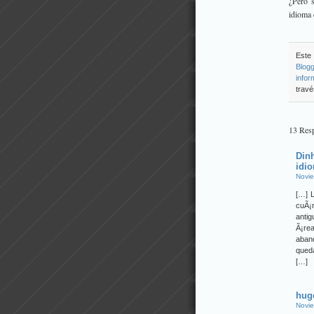
¿Pero 
idioma 
Este 
Blogg
infor
travé
13 Resp
Din
idi
Novie
[…] L
cuÃ¡
anti
Ã¡re
aband
qued
[…]
hug
Novie