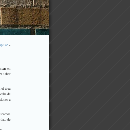
opular
»
isten en
a saber
 el área
acaba de
ciones a
e seamos
 dato de