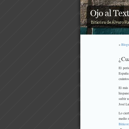
«
Blogs
¿Cuá
El peri
España
cuántos
El más 
hispano
sufrir 
José L
Lo cier
medio m
Bitáco