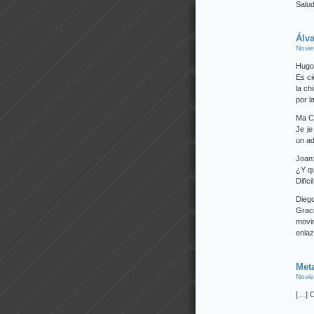
Salu
Álv
Novie
Hugo
Es ci
la ch
por l
Ma C
Je je
un ad
Joan
¿Y qu
Dific
Diego
Grac
movi
enla
Met
Novie
[…] O