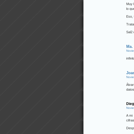
Muy b
lo qu
Eso, 
Trata
Sal2 
Ma.
Novie
infin
Joa
Novie
Álva
datos
Dieg
Novie
A mi
cifra
Despu