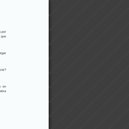
a por
g que
regar
ecte?
n en
iera