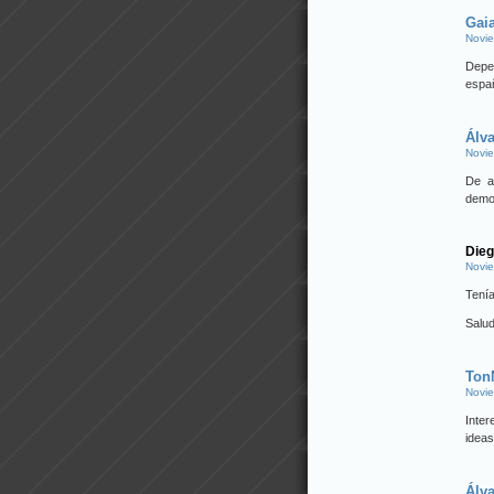
Gai
Novie
Depen
españ
Álv
Novie
De a
demog
Dieg
Novie
Tenía
Salu
Ton
Novie
Inte
idea
Álv