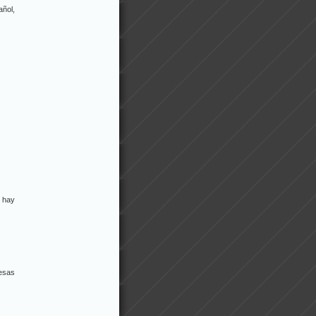
añol,
 hay
esas