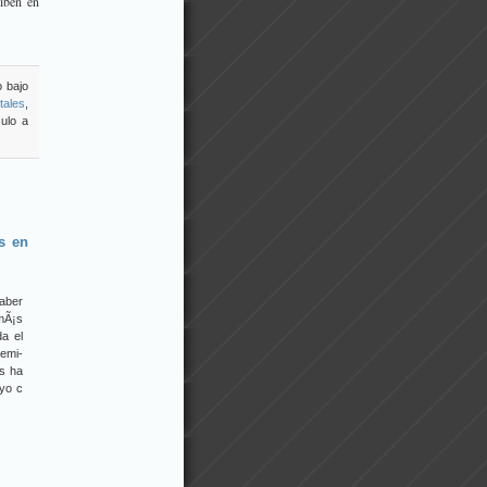
iben en
o bajo
tales
,
ulo a
s en
saber
 mÃ¡s
da el
emi-
es ha
yo c