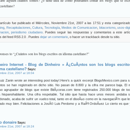
sabe alguien cuántos somos? ¿o tiene idea de cómo podríamos contar los blogs que se escr
castellano?
artículo fue publicado el Miércoles, Noviembre 21st, 2007 a las 17:51 y esta categorizad
ing
,
Recapitulaciones
,
Cultura
,
Tecnología
,
Medios de Comunicacion
,
bitacorismo
,
usos-digi
macion
,
periodismo ciudadano
. Puedes seguir las respuestas y comentarios a este artíc
s del feed RSS 2.0 . Puedes
dejar un comentario
, o hacer un trackback desde tu sitio.
onses to “¿Cuántos son los blogs escritos en idioma castellano?”
heiro Internet - Blog de Dinheiro » Â¿CuÃ¡ntos son los blogs escrito
oma castellano?
Says:
mbre 21st, 2007 at 18:04
uiz Zanin wrote an interesting post today!.Here’s a quick excerpt BlogsMexico.com para 
ntos se han registrado en dicho sitio. No pasan de 8.800 y la cifra me parece baja. El
guo agrupador de blogs que existe BitÃ¡coras.com tiene registrados 250.000 blogs de to
a hispanohablante. Una cifra respetable. Tal sitio que hasta hace unos meses andaba s
onado, acaba de sufrir un vuelco total, tanto en el diseÃ±o como en la navegaciÃ³n que l
ado muy bien. Felicitaciones a JosÃ© Luis Perdomo y a RaÃºl OrdoÃ±ez Lo cierto es que 
o donaire
Says:
mbre 21st, 2007 at 18:24