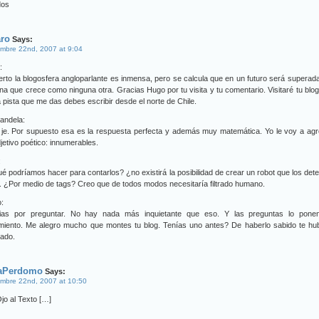
dos
aro
Says:
mbre 22nd, 2007 at 9:04
:
erto la blogosfera angloparlante es inmensa, pero se calcula que en un futuro será superad
ina que crece como ninguna otra. Gracias Hugo por tu visita y tu comentario. Visitaré tu blo
a pista que me das debes escribir desde el norte de Chile.
andela:
 je. Por supuesto esa es la respuesta perfecta y además muy matemática. Yo le voy a ag
jetivo poético: innumerables.
:
é podríamos hacer para contarlos? ¿no existirá la posibilidad de crear un robot que los det
il. ¿Por medio de tags? Creo que de todos modos necesitaría filtrado humano.
:
ias por preguntar. No hay nada más inquietante que eso. Y las preguntas lo pone
miento. Me alegro mucho que montes tu blog. Tenías uno antes? De haberlo sabido te hub
zado.
aPerdomo
Says:
mbre 22nd, 2007 at 10:50
jo al Texto […]