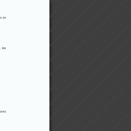
gs en
 las
ores