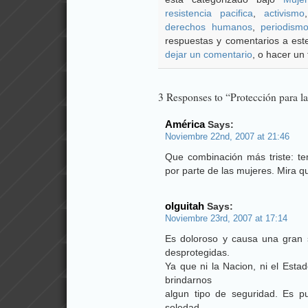
resistencia pacifica
,
activismo
derechos humanos
,
periodism
respuestas y comentarios a este
dejar un comentario
, o hacer un 
3 Responses to “Protección para 
América
Says:
Noviembre 22nd, 2007 at 21:46
Que combinación más triste: tem
por parte de las mujeres. Mira 
olguitah
Says:
Noviembre 23rd, 2007 at 17:14
Es doloroso y causa una gran 
desprotegidas.
Ya que ni la Nacion, ni el Esta
brindarnos
algun tipo de seguridad. Es 
soledad.