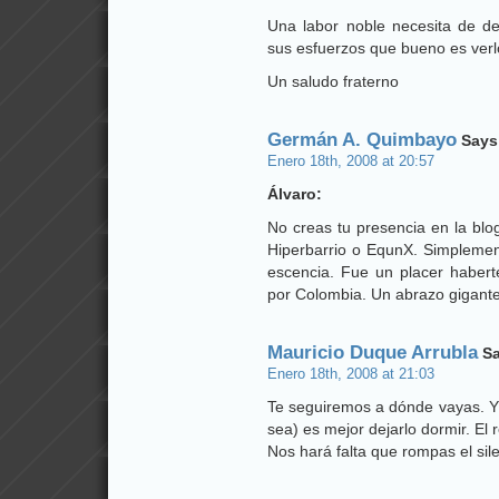
Una labor noble necesita de de
sus esfuerzos que bueno es verl
Un saludo fraterno
Germán A. Quimbayo
Says
Enero 18th, 2008 at 20:57
Álvaro:
No creas tu presencia en la blo
Hiperbarrio o EqunX. Simplement
escencia. Fue un placer haber
por Colombia. Un abrazo gigante
Mauricio Duque Arrubla
Sa
Enero 18th, 2008 at 21:03
Te seguiremos a dónde vayas. Y s
sea) es mejor dejarlo dormir. El 
Nos hará falta que rompas el sile