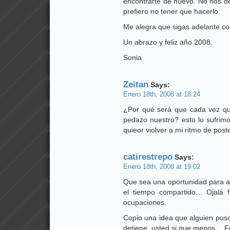
encontrarte de nuevo. No nos de
prefiero no tener que hacerlo.
Me alegra que sigas adelante co
Un abrazo y feliz año 2008.
Sonia
Zeitan
Says:
Enero 18th, 2008 at 18:24
¿Por qué será que cada vez que
pedazo nuestro? esto lo sufrim
quieor violver a mi ritmo de po
catirestrepo
Says:
Enero 18th, 2008 at 19:02
Que sea una oportunidad para 
el tiempo compartido… Ojalá 
ocupaciones.
Copio una idea que alguien puso 
detiene, usted si que menos… Fuí