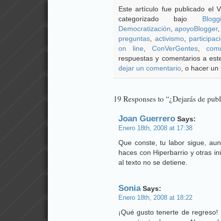
Este artículo fue publicado el 
categorizado bajo
Blogg
Democratización
,
apoyoBlogger
preguntas
,
activismo
,
participac
on line
,
ConVerGentes
,
comu
respuestas y comentarios a este
dejar un comentario
, o hacer un 
19 Responses to “¿Dejarás de publ
Joan Guerrero
Says:
Enero 18th, 2008 at 17:38
Que conste, tu labor sigue, aun
haces con Hiperbarrio y otras in
al texto no se detiene.
Sonia
Says:
Enero 18th, 2008 at 18:22
¡Qué gusto tenerte de regreso