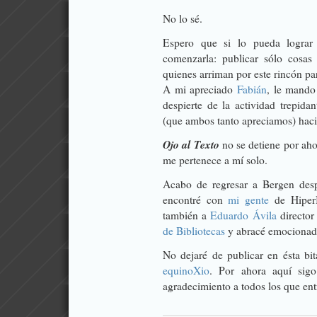
No lo sé.
Espero que si lo pueda lograr 
comenzarla: publicar sólo cosa
quienes arriman por este rincón par
A mi apreciado
Fabián
, le mando
despierte de la actividad trepida
(que ambos tanto apreciamos) hacia
Ojo al Texto
no se detiene por aho
me pertenece a mí solo.
Acabo de regresar a Bergen des
encontré con
mi gente
de
Hiper
también a
Eduardo Ávila
director
de Bibliotecas
y abracé emocionad
No dejaré de publicar en ésta bi
equinoXio
. Por ahora aquí sig
agradecimiento a todos los que ent