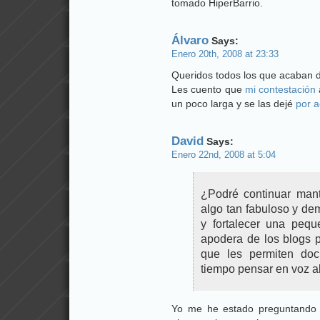
tomado HiperBarrio.
Álvaro
Says:
Enero 20th, 2008 at 23:33
Queridos todos los que acaban 
Les cuento que
mi contestación
un poco larga y se las dejé
por 
David
Says:
Enero 22nd, 2008 at 5:04
¿Podré continuar mant
algo tan fabuloso y dem
y fortalecer una peq
apodera de los blogs pa
que les permiten do
tiempo pensar en voz al
Yo me he estado preguntando