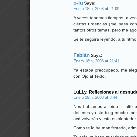
o-lu
Says:
Enero 18th, 2008 at 21:09
A veces tenemos tiempos, a vece
ciertas urgencias (me pasa con
tantos otros temas, pero me agobi
Se te seguira leyendo, a tu ritmo
Fabián
Says:
Enero 18th, 2008 at 21:41
Ya estaba preocupado, me aleg
con Ojo al Texto.
LuLLy, Reflexiones al desnud
Enero 19th, 2008 at 3:44
Nos hablamos al oído… faltó 
detienes y este blog mucho men
acá volverás y esto es alentador
Como te lo he manifestado, admir