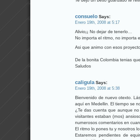
Te dejo un beso guardado te reite
consuelo
Says:
Enero 19th, 2008 at 5:17
Alivio¡¡ No dejar de tenerlo…
No importa el ritmo, no importa
Asi que animo con esos proyect
De la bonita Colombia tenias qu
Saludos
caligula
Says:
Enero 19th, 2008 at 5:38
Bienvenido de nuevo otexto. Lá
aquí en Medellin. El tiempo se 
¿Te das cuenta que aunque no 
visitantes estaban (mos) ansio
numerosos comentarios en cuant
El ritmo lo pones tu y nosotros l
Estaremos pendientes de equi