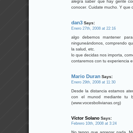
alegra saber que hay gente c
conocer. Cuidate mucho. Y que 
dan3
Says:
Enero 27th, 2008 at 22:16
algo debemos mantener para 
ninguneándonos, comprendo que n
la salud, etc.
lo que decidas nos importa, com
contaremos con tu experiencia e
Mario Duran
Says:
Enero 29th, 2008 at 11:30
Desde la distancia estamos ate
con el munod mediante tu b
(www.vocesbolivianas.org)
Víctor Solano
Says:
Febrero 10th, 2008 at 3:24
No tengo que agregar nada. Me 