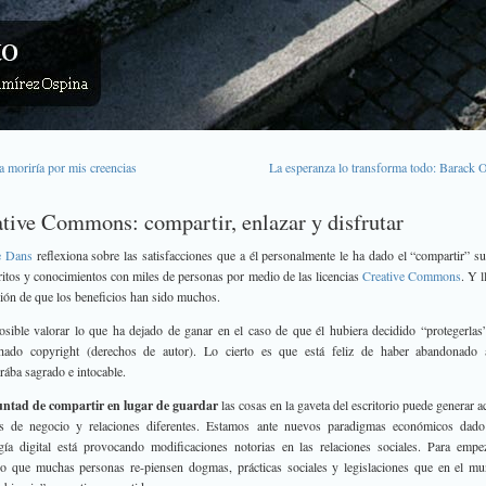
 moriría por mis creencias
La esperanza lo transforma todo: Barack
tive Commons: compartir, enlazar y disfrutar
e Dans
reflexiona sobre las satisfacciones que a él personalmente le ha dado el “compartir” su
ritos y conocimientos con miles de personas por medio de las licencias
Creative Commons
. Y l
ión de que los beneficios han sido muchos.
sible valorar lo que ha dejado de ganar en el caso de que él hubiera decidido “protegerlas
chado copyright (derechos de autor). Lo cierto es que está feliz de haber abandonado 
rába sagrado e intocable.
untad de compartir en lugar de guardar
las cosas en la gaveta del escritorio puede generar ac
 de negocio y relaciones diferentes.
Estamos ante nuevos paradigmas económicos dado
gía digital está provocando modificaciones notorias en las relaciones sociales. Para empe
o que muchas personas re-piensen dogmas, prácticas sociales y legislaciones que en el m