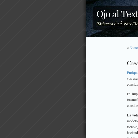
«
Nunca
Crea
Enriqu
sus esc
conclus
Es impo
trasno
conside
La vol
modelos
tecnolo
haciend