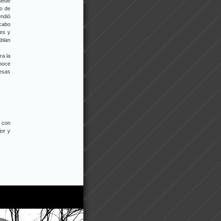
uede
do de
endió
 cabo
tes y
blan
ra la
onoce
resas
r con
or y