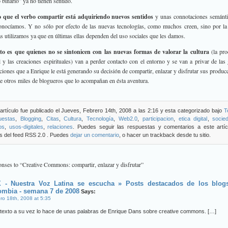
 binario” ya no tienen sentido.
o que el verbo compartir está adquiriendo nuevos sentidos
y unas connotaciones semánti
onocíamos. Y no sólo por efecto de las nuevas tecnologías, como muchos creen, sino por l
s utilizamos ya que en últimas ellas dependen del uso sociales que les damos.
rto es que quienes no se sintonicen con las nuevas formas de valorar la cultura
(la pro
l y las creaciones espirituales) van a perder contacto con el entorno y se van a privar de las
cciones que a Enrique le está generando su decisión de compartir, enlazar y disfrutar sus produc
de otros miles de blogueros que lo acompañan en ésta aventura.
artículo fue publicado el Jueves, Febrero 14th, 2008 a las 2:16 y esta categorizado bajo
T
uestas
,
Blogging
,
Citas
,
Cultura
,
Tecnología
,
Web2.0
,
participacion
,
etica digital
,
socie
os
,
usos-digitales
,
relaciones
. Puedes seguir las respuestas y comentarios a este artíc
s del feed RSS 2.0 . Puedes
dejar un comentario
, o hacer un trackback desde tu sitio.
nses to “Creative Commons: compartir, enlazar y disfrutar”
 - Nuestra Voz Latina se escucha » Posts destacados de los blog
ombia - semana 7 de 2008
Says:
ro 18th, 2008 at 5:35
texto a su vez lo hace de unas palabras de Enrique Dans sobre creative commons. […]