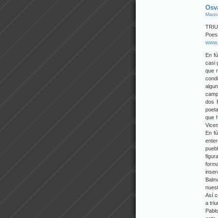
Osv
Marzo
TRI
Poesi
www.
En f
casi 
que n
condi
algun
camp
dos 
poeta
que h
Vicen
En fú
enter
pueb
figur
form
inser
Balma
nuest
Así c
a tri
Pabl