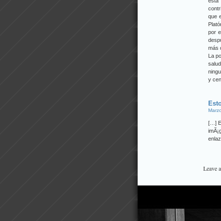
esta
contr
que e
Plató
por e
desp
más d
La po
salu
ningu
y cen
Esto
Marzo
[…] E
imÃ¡
enlaz
Leave 