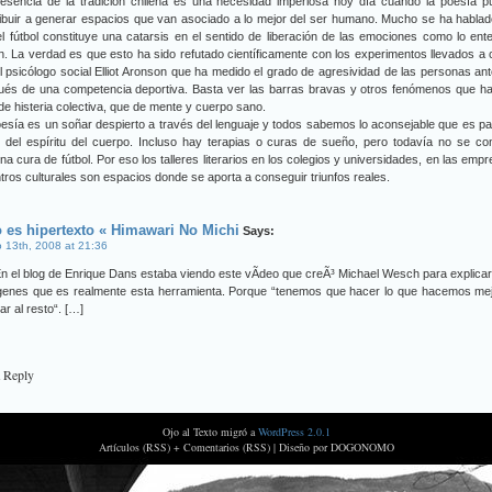
 esencia de la tradición chilena es una necesidad imperiosa hoy día cuando la poesía p
ibuir a generar espacios que van asociado a lo mejor del ser humano. Mucho se ha habla
l fútbol constituye una catarsis en el sentido de liberación de las emociones como lo ent
n. La verdad es que esto ha sido refutado científicamente con los experimentos llevados a
l psicólogo social Elliot Aronson que ha medido el grado de agresividad de las personas an
ués de una competencia deportiva. Basta ver las barras bravas y otros fenómenos que ha
e histeria colectiva, que de mente y cuerpo sano.
esía es un soñar despierto a través del lenguaje y todos sabemos lo aconsejable que es pa
d del espíritu del cuerpo. Incluso hay terapias o curas de sueño, pero todavía no se c
na cura de fútbol. Por eso los talleres literarios en los colegios y universidades, en las emp
tros culturales son espacios donde se aporta a conseguir triunfos reales.
 es hipertexto « Himawari No Michi
Says:
 13th, 2008 at 21:36
n el blog de Enrique Dans estaba viendo este vÃ­deo que creÃ³ Michael Wesch para explica
genes que es realmente esta herramienta. Porque “tenemos que hacer lo que hacemos mej
ar al resto“. […]
a Reply
Ojo al Texto migró a
WordPress 2.0.1
Artículos (RSS) + Comentarios (RSS) |
Diseño por DOGONOMO