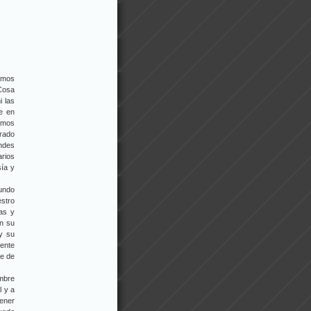
amos
 Cosa
i las
ue en
somos
rado
ndes
arios
sía y
mundo
estro
as y
en su
y su
dente
te de
ombre
l y a
ener