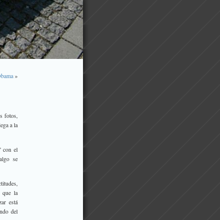
 Obama
»
s fotos,
lega a la
” con el
algo se
titudes,
 que la
zar está
undo del