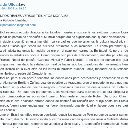
aldo Ulloa
Says:
 9th, 2008 at 19:16
UNFOS REALES VERSUS TRIUNFOS MORALES
a Fútbol e Identidad
elpoetaulloa.blogspot.com
útbol estamos acostumbrados a los triunfos morales y nos sentimos exitosos cuando logr
ganar un partido de selección al Mundial porque ello ha significado casi quedar clasificados.
i siquiera ocurrió en este mundial . La verdad es que no tenemos la cultura futbolística n
ciones físicas que tienen los atléticos brasileros o los alemanes. Es como pretender q
a olimpiada ganemos la medalla de oro en el salto con garrocha. En fútbol nó, pero sí 
eones mundiales en poesía. Como ningún otro país de Latinoamérica, nuestro país ha log
Premios Nobel de poesía, Gabriela Mistral y Pablo Neruda, a los que se suman dos gra
s que nos han dado la satisfacción real de haber sido los creadores de movimientos liter
an influido en la evolución de las letras mundiales: Nicanor Parra, fundador de la Antipoe
te Huidobro, padre del Creacionismo.
tbol nó, pero sí en poesía tenemos las condiciones para destacarnos y sobresalir en el 
o. Alonso de Ercilla y Zuñiga cuando escribió La Araucana creó el precedente para que nu
lo fuera un pueblo de poetas insignes. Conocimos nuestra historia a través de metáfor
as retóricas. En esto nos parecemos a los Atenienses para quienes era lectura obligada 
ación democrática las obras de Homero. Más tarde el paso de Rubén Darío por Chile 
ción en la alta sociedad chilena donde se destacó su relación con el hijo poeta del Presi
ceda, fueron experiencias que nos fueron formando una identidad en la que poesía es par
ra esencia
omo en Brasil los niños crecen queriendo seguir los pasos de Pelé porque se asocia su n
unfo, éxito, dinero. Del mismo modo nuestros niños crecen queriendo imitar a Gabriela Mistra
o Neruda porque sus nombres se asocian a éxito real y a admiración internacional. Mant