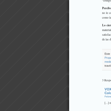
“código
Percib
no le c
como la
Lo cie
materia
satisfa
de las 
Este 
Prop
medi
travé
3 Respo
VOX
Col
Febre
[…] o