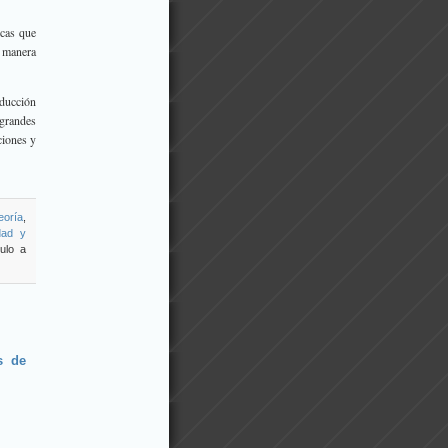
cas que
a manera
ducción
 grandes
ciones y
eoría
,
dad y
ulo a
s de