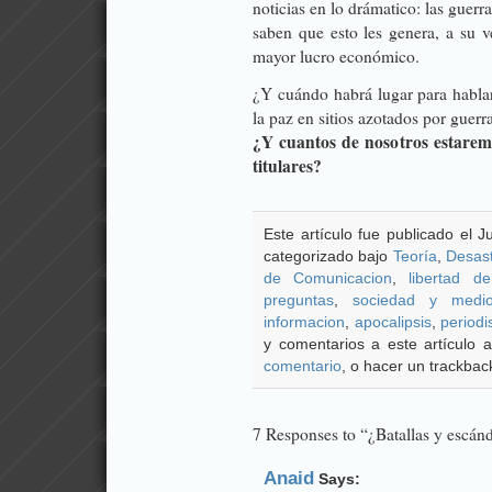
noticias en lo drámatico: las guerr
saben que esto les genera, a su v
mayor lucro económico.
¿Y cuándo habrá lugar para hablar
la paz en sitios azotados por guer
¿Y cuantos de nosotros estaremo
titulares?
Este artículo fue publicado el 
categorizado bajo
Teoría
,
Desas
de Comunicacion
,
libertad d
preguntas
,
sociedad y medi
informacion
,
apocalipsis
,
period
y comentarios a este artículo
comentario
, o hacer un trackback
7 Responses to “¿Batallas y escán
Anaid
Says: