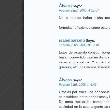
Álvaro
Says:
Febrero 22nd, 2008 at 12:07
No lo podías haber dicho mej
formulas reflexiones como ésta
isabelbarcelo
Says:
Febrero 22nd, 2008 at 19:10
Estoy de acuerdo contigo, porqu
hayan convertido casi en diarios
salvo lo que vende. Y lo peor d
guerras, etc. nos vamos insensib
Álvaro
Says:
Febrero 23rd, 2008 at 6:47
Gracias por traer una consecuen
se establece entre periodistas y 
De tanto repicar las campanas,
sociedad en la cual la gente se