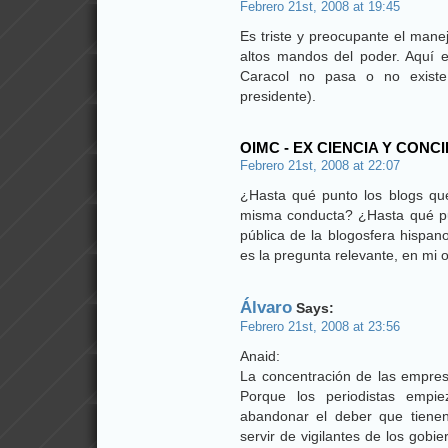
Febrero 21st, 2008 at 19:45
Es triste y preocupante el manej
altos mandos del poder. Aquí 
Caracol no pasa o no existe 
presidente).
OIMC - EX CIENCIA Y CONC
Febrero 21st, 2008 at 22:07
¿Hasta qué punto los blogs q
misma conducta? ¿Hasta qué pu
pública de la blogosfera hispa
es la pregunta relevante, en mi 
Álvaro
Says:
Febrero 21st, 2008 at 23:56
Anaid:
La concentración de las empre
Porque los periodistas empi
abandonar el deber que tiene
servir de vigilantes de los gobi