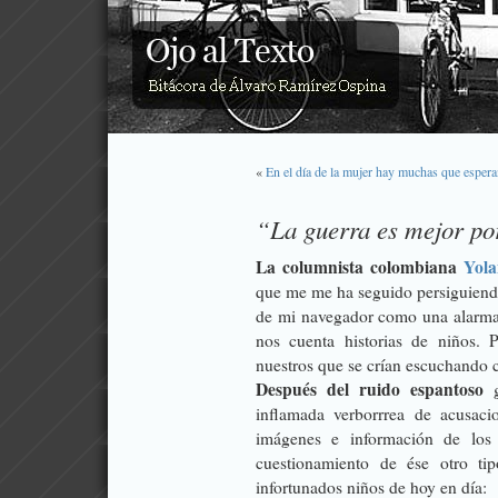
«
En el día de la mujer hay muchas que esperan
“La guerra es mejor po
La columnista colombiana
Yola
que me me ha seguido persiguiendo
de mi navegador como una alarma t
nos cuenta historias de niños. 
nuestros que se crían escuchando 
Después del ruido espantoso
g
inflamada verborrrea de acusaci
imágenes e información de los
cuestionamiento de ése otro ti
infortunados niños de hoy en día: