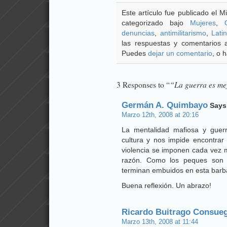
Este artículo fue publicado el M
categorizado bajo
Mujeres
,
denuncias
,
antimilitarismo
,
Lati
las respuestas y comentarios 
Puedes
dejar un comentario
, o 
“La guerra es me
3 Responses to “
Germán A. Quimbayo
Says
Marzo 12th, 2008 at 20:16
La mentalidad mafiosa y guerr
cultura y nos impide encontrar 
violencia se imponen cada vez 
razón. Como los peques son l
terminan embuidos en esta barbar
Buena reflexión. Un abrazo!
Ricardo Buitrago Consue
Marzo 13th, 2008 at 11:44