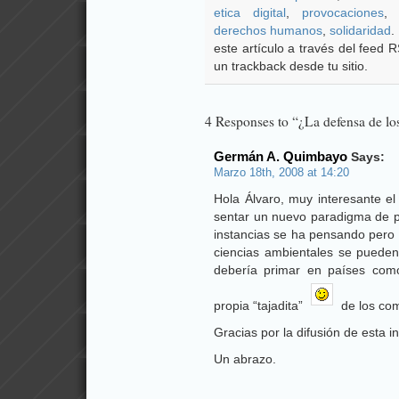
etica digital
,
provocaciones
derechos humanos
,
solidaridad
.
este artículo a través del feed
un trackback desde tu sitio.
4 Responses to “¿La defensa de lo
Germán A. Quimbayo
Says:
Marzo 18th, 2008 at 14:20
Hola Álvaro, muy interesante el
sentar un nuevo paradigma de 
instancias se ha pensando pero p
ciencias ambientales se puede
debería primar en países com
propia “tajadita”
de los co
Gracias por la difusión de esta i
Un abrazo.