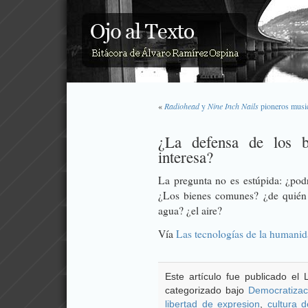
«
Radiohead
y
Nine Inch Nails
pioneros music
¿La defensa de los b
interesa?
La pregunta no es estúpida: ¿podr
¿Los bienes comunes? ¿de quién e
agua? ¿el aire?
Vía
Las tecnologías de la humani
Este artículo fue publicado el
categorizado bajo
Democratizac
libertad de expresion
,
cultura 