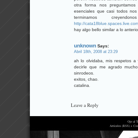
otra forma nos preguntamos 
esenciales que casi todos no
terminamos creye
http://cata18blue.spaces.live.
hay algo bello similar a lo anterio
unknown
Says:
Abril 18th, 2008 at 23:29
ah lo olvidaba, mis respetos a
decirle que me agrado mucho 
sinrodeos.
exitos, chao.
catalina.
Leave a Reply
Ojo al 
Artículos (RSS) + Co