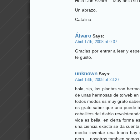
Hola Don Álvaro… Muy bello su e
Un abrazo.
Catalina.
Álvaro
Says:
Abril 17th, 2008 at 9:07
Gracias por entrar a leer y esp
te gustó.
unknown
Says:
Abril 18th, 2008 at 23:27
hola, sip, las plantas son herm
de unas hermosas de tolweb en m
todos modos es muy grato saber 
es grato saber que uno puede ba
caballitos del diablo revoloteand
vida es bella, en cierta forma e
una ciencia exacta se da cuenta
medio inventar una teoria hay
pero… nosotros tambien somos v