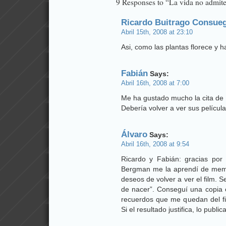
9 Responses to “La vida no admite
Ricardo Buitrago Consue
Abril 15th, 2008 at 23:10
Asi, como las plantas florece y h
Fabián
Says:
Abril 16th, 2008 at 7:00
Me ha gustado mucho la cita de
Debería volver a ver sus película
Álvaro
Says:
Abril 16th, 2008 at 9:54
Ricardo y Fabián: gracias por 
Bergman me la aprendí de memor
deseos de volver a ver el film. S
de nacer”. Conseguí una copia e
recuerdos que me quedan del fil
Si el resultado justifica, lo public