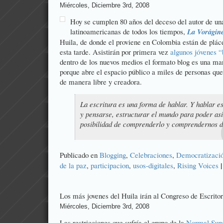
Miércoles, Diciembre 3rd, 2008
Hoy se cumplen 80 años del deceso del autor de un
latinoamericanas de todos los tiempos,
La Vorágin
Huila, de donde el proviene en Colombia están de plá
esta tarde. Asistirán por primera vez
algunos jóvenes “
dentro de los nuevos medios el formato blog es una mara
porque abre el espacio público a miles de personas que
de manera libre y creadora.
La escritura es una forma de hablar. Y hablar e
y pensarse, estructurar el mundo para poder asi
posibilidad de comprenderlo y comprendernos de
Publicado en
Blogging
,
Celebraciones
,
Democratizaci
|
de la paz
,
participacion
,
usos-digitales
,
Rising Voices
Los más jovenes del Huila irán al Congreso de Escrito
Miércoles, Diciembre 3rd, 2008
Las restricciones que sufría el grupo de la
Normal Supe