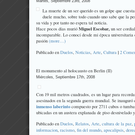
Martes, Septiembre 23rd, 2008
La muerte de un ser querido es un golpe que cuesta
duele mucho, sobre todo cuando uno sabe que la per
su vida y por tanto no espera tal noticia.
Miguel Escobar
,
Hace pocos días murió
un ser cordia
incomparable. Lo conocí desde mi época universitaria 
pasión
(more…)
|
Publicado en
Duelos
,
Noticias
,
Arte
,
Cultura
2 Comen
El monumento al holocausto en Berlin (II)
Miércoles, Septiembre 17th, 2008
Con 19 mil metros cuadrados, es un lugar para recordar
asesinados en la segunda guerra mundial. Se inauguró 
inmenso laberinto
compuesto por 2711 cubos o tumbas
ubicadas en un austera explanada de piso desnivelado
Publicado en
Duelos
,
Relatos
,
Arte
,
cultura de la paz
,
informacion
,
racismo
,
fin del mundo
,
apocalipsis
,
dere