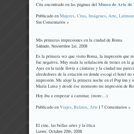
Museo de Arte de 
Cita encontrado en las páginas del
Publicado en
Mujeres
,
Citas
,
Imágenes
,
Arte
,
Latinoa
Sin Comentarios »
Mis primeras impresiones en la ciudad de Roma
Sábado, Noviembre 1st, 2008
Es la primera vez que visito Roma, la impresión que m
fue negativa. Muy mala la señalación de trenes en la g
Ayer en la tarde llovía a cántaras y la ciudad me parec
alrededores de la estación en donde escogí el hotel no
impresión. Me alojé la primera noche en el Pop inn y 
Maria Luisa y desde ése momento mi impresión de R
Hoy iba a empezar a caminar, (more…)
|
Publicado en
Viajes
,
Relatos
,
Arte
7 Comentarios »
El cine, las bellas artes y la ética
Lunes, Octubre 20th, 2008