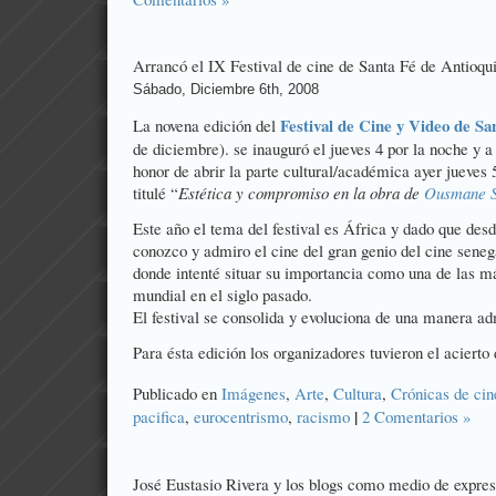
Arrancó el IX Festival de cine de Santa Fé de Antioqu
Sábado, Diciembre 6th, 2008
Festival de Cine y Video de Sa
La novena edición del
de diciembre). se inauguró el jueves 4 por la noche y 
honor de abrir la parte cultural/académica ayer jueves
titulé “
Estética y compromiso en la obra de
Ousmane 
Este año el tema del festival es África y dado que de
conozco y admiro el cine del gran genio del cine seneg
donde intenté situar su importancia como una de las má
mundial en el siglo pasado.
El festival se consolida y evoluciona de una manera ad
Para ésta edición los organizadores tuvieron el acierto 
Publicado en
Imágenes
,
Arte
,
Cultura
,
Crónicas de cin
|
pacifica
,
eurocentrismo
,
racismo
2 Comentarios »
José Eustasio Rivera y los blogs como medio de expres