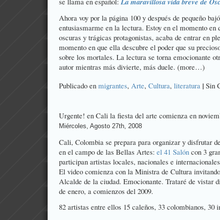
se llama en español:
La maravillosa vida breve de Ós
Ahora voy por la página 100 y después de pequeño bajó
entusiasmarme en la lectura. Estoy en el momento en q
oscuras y trágicas protagonistas, acaba de entrar en p
momento en que ella descubre el poder que su precios
sobre los mortales. La lectura se torna emocionante ot
autor mientras más divierte, más duele. (more…)
|
Publicado en
migrantes
,
Arte
,
Cultura
,
literatura
Sin 
Urgente! en Cali la fiesta del arte comienza en novie
Miércoles, Agosto 27th, 2008
Cali, Colombia se prepara para organizar y disfrutar 
en el campo de las Bellas Artes:
el 41 Salón
con 3 gra
participan artistas locales, nacionales e internacionales
El video comienza con la Ministra de Cultura invitando 
Alcalde de la ciudad. Emocionante. Trataré de vistar 
de enero, a comienzos del 2009.
82 artistas entre ellos 15 caleños, 33 colombianos, 30