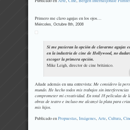
Publicado en
Arte
,
Cine
,
Bergen Internasjonale Filmfes
Primero me clavo agujas en los ojos…
Miércoles, Octubre 8th, 2008
Si me pusieran la opción de clavarme agujas en
en la industria de cine de Hollywood, no duda
escoger la primera opción.
Mike Leigh, director de cine británico.
Añade además en una entrevista:
Me considero la pers
mundo. He hecho todos mis trabajos sin interferencias 
comprometer mi creatividad. En total 18 películas de 
obras de teatro e incluso me alcanzó la plata para cri
mis hijos.
Publicado en
Propuestas
,
Imágenes
,
Arte
,
Cultura
,
Cin