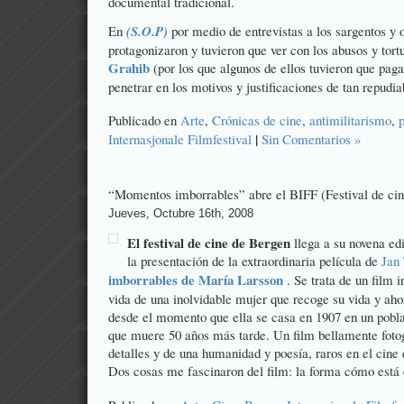
documental tradicional.
En
(S.O.P)
por medio de entrevistas a los sargentos y o
protagonizaron y tuvieron que ver con los abusos y tort
Grahib
(por los que algunos de ellos tuvieron que paga
penetrar en los motivos y justificaciones de tan repudi
Publicado en
Arte
,
Crónicas de cine
,
antimilitarismo
,
|
Internasjonale Filmfestival
Sin Comentarios »
“Momentos imborrables” abre el BIFF (Festival de ci
Jueves, Octubre 16th, 2008
El festival de cine de Bergen
llega a su novena e
la presentación de la extraordinaria película de
Jan 
imborrables de María Larsson
. Se trata de un film i
vida de una inolvidable mujer que recoge su vida y ah
desde el momento que ella se casa en 1907 en un pobla
que muere 50 años más tarde. Un film bellamente fotog
detalles y de una humanidad y poesía, raros en el cine 
Dos cosas me fascinaron del film: la forma cómo está