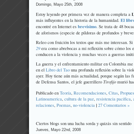
Domingo, Mayo 25th, 2008
L
Estoy leyendo por primera vez de manera completa a
El libr
más influyentes en la historia de la humanidad.
brevísimo
encontré en Internet es
. Se trata de 48 boca
de aforismos (especie de píldoras de profundos y breves
Releo con fruición los textos que más me interesan. Si
29
era como abrebocas a mi reflexión sobre cómo los e
conducen a la violencia y muchas veces a guerras inútil
La guerra y el enfrentamiento militar en Colombia me
en el
Libro del Tao
una profunda reflexión sobre la vio
ayer. Hoy tiene aún más actualidad, porque según las fu
de Defensa Santos, el jefe guerrillero
Tirofijo
murió ha
Publicado en
Teoría
,
Recomendaciones
,
Citas
,
Propues
Latinoamerica
,
cultura de la paz
,
resistencia pacifica
,
|
relaciones
,
Poemas
,
no-violencia
27 Comentarios »
Ciertos blogs son una lucha sorda y quizás sin sentido
Jueves, Mayo 22nd, 2008