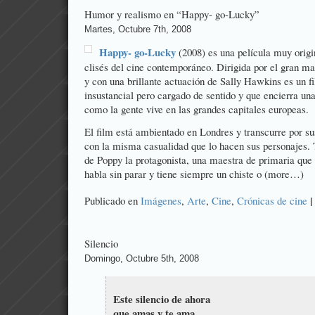
Humor y realismo en “Happy- go-Lucky”
Martes, Octubre 7th, 2008
Happy- go-Lucky
(2008) es una película muy origi
clisés del cine contemporáneo. Dirigida por el gran m
y con una brillante actuación de Sally Hawkins es un f
insustancial pero cargado de sentido y que encierra una
como la gente vive en las grandes capitales europeas.
El film está ambientado en Londres y transcurre por s
con la misma casualidad que lo hacen sus personajes. 
de Poppy la protagonista, una maestra de primaria que s
habla sin parar y tiene siempre un chiste o (more…)
|
Publicado en
Imágenes
,
Arte
,
Cine
,
Crónicas de cine
Silencio
Domingo, Octubre 5th, 2008
Este silencio de ahora
que amas y te ama,