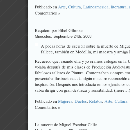
Publicado en
Arte
,
Cultura
,
Latinoamerica
,
literatura
,
Comentarios »
Requiem por Ethel Gilmour
Miércoles, Septiembre 24th, 2008
A pocas horas de escribir sobre la muerte de Migu
fallece, también en Medellín, mi maestra y amiga
Recuerdo que, cuando ella y yo éramos colegas en la 
volaba después de mis clases de Producción Audiovisua
fabulosos talleres de Pintura. Comenzaban siempre con
presentaba ilustraciones de algún maestro reconocido q
inspiración. Después nos introducía en los ejercicios c
sabía dirigir con gran destreza y sensibilidad. (more…
Publicado en
Mujeres
,
Duelos
,
Relatos
,
Arte
,
Cultura
,
Comentarios »
La muerte de Miguel Escobar Calle