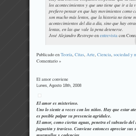
los acontecimientos y que uno tiene que ir a la v
prefiero pensar en que hay movimientos como c
son mucho más lentos, que la historia no tiene 
acontecimientos del día a día, sino que hay otr
lentas, en las que vale la pena detenerse.
José Alejandro Restrepo
en
entrevista
con Conra
Publicado en
Teoría
,
Citas
,
Arte
,
Ciencia
,
sociedad y 
Comentario »
El amor conviene
Lunes, Agosto 18th, 2008
El amor es misterioso.
Uno lo siente a veces con los niños. Hay que estar a
es posible palpar su presencia agridulce.
El amor, como ciertas aguas, penetra el subsuelo del 
juguetón y travieso. Conviene entonces apreciar sus 
murmullos y cadencias.