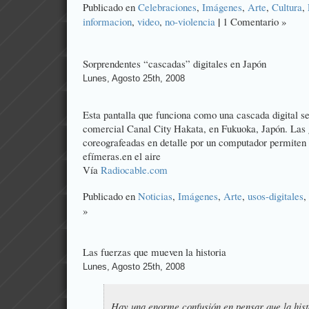
Publicado en
Celebraciones
,
Imágenes
,
Arte
,
Cultura
,
|
informacion
,
video
,
no-violencia
1 Comentario »
Sorprendentes “cascadas” digitales en Japón
Lunes, Agosto 25th, 2008
Esta pantalla que funciona como una cascada digital se
comercial Canal City Hakata, en Fukuoka, Japón. Las 
coreografeadas en detalle por un computador permiten 
efímeras.en el aire
Vía
Radiocable.com
Publicado en
Noticias
,
Imágenes
,
Arte
,
usos-digitales
,
»
Las fuerzas que mueven la historia
Lunes, Agosto 25th, 2008
Hay una enorme confusión en pensar que la hist