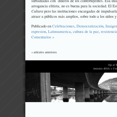
subsidiadas con dineros de los contribuyentes. Esa inse
arrogancia elitista, no es buena para la sociedad. El E
Cultura
pero las instituciones encargadas de impulsarl
atraer a públicos más amplios, sobre todo a los niños y
Publicado en
Celebraciones
,
Democratización
,
Imágen
expresion
,
Latinoamerica
,
cultura de la paz
,
resistenci
Comentarios »
« artículos anteriores
Ojo al 
Artículos (RSS) + Co