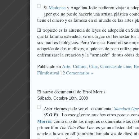
Si
Madonna
y
Angelina Jolie
pudieron viajar a ado
¿por qué no puede hacerlo una artista plástica com
tiene el dinero y es famosa en el mundo de las artes pl
El tropiezo es la ausencia de leyes de adopción en Sud
que la familia extendida se encargue del bienestar los 
sus madres biológicas. Pero Vanessa Beecroft se empe
adopción de dos mellizos, a quienes de paso utiliza par
enfermizas: la creación y la “armazón” de sus obras d
Publicado en
Arte
,
Cultura
,
Cine
,
Crónicas de cine
,
Be
|
Filmfestival
2 Comentarios »
El nuevo documental de Errol Morris
Sábado, Octubre 18th, 2008
Ayer viernes pude ver el documental
Standard Ope
(S.O.P)
. Lo escogí entre muchos otros porque cons
Morris
, como uno de los mejores documentalistas nor
primer film
The Thin Blue Line
es ya un clásico del nu
acude a la voz en off (también llamada voz de dios) ni 