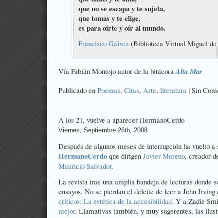
que no se escapa y te sujeta,
que tomas y te elige,
es para oírte y oír al mundo.
Francisco Gálvez
(Biblioteca Virtual Miguel de
Vía
Fabián Montojo
autor de la bitácora
Alta Mar
|
Publicado en
Poemas
,
Citas
,
Arte
,
literatura
Sin Come
A los 21, vuelve a aparecer HermanoCerdo
Viernes, Septiembre 26th, 2008
Después de algunos meses de interrupción ha vuelto a sa
HermanoCerdo
que dirigen
Javier Moreno
, creador d
Mauricio Salvador.
La revista trae una amplia bandeja de lecturas donde s
ensayos. No se pierdan el deleite de leer a John Irving
críticos: La estética de la accesibilidad.
Y a Zadie Smi
mejor
. Llamativas también, y muy sugerentes, las ilus