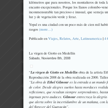
kilómetros que para nosotros, los montañeros de toda 
encanto excepcionales. Porque los llanos colombo-vene
inconmensurable tan precioso e inusual, que semeja un 
luz y de vegetación verde y feraz.
Yopal es una ciudad con un poco más de cien mil habi
rasgos
(more…)
|
Publicado en
Viajes
,
Relatos
,
Arte
,
Latinoamerica
4 
La virgen de Giotto en Medellín
Sábado, Noviembre 8th, 2008
“
La virgen de Giotto en Medellín
 obra de la artista E
Reproducción 2008 de la obra realizada en 2000. Talle
“La obra de
Ethel Gilmour
es la entrada a un mundo 
de color. Desde alegres sueños hasta mordaces realida
reflexiones, que resultan siempre sorprendentes, bast
ingenuas pero audaces.
Gilmour
entrecruza la alegría c
que alerta sobre la incertidumbre de un mañana, con l
del florecer del Guayacán”
.