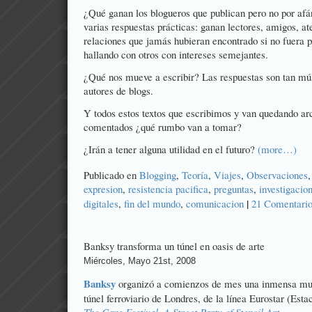
¿Qué ganan los blogueros que publican pero no por afá
varias respuestas prácticas: ganan lectores, amigos, a
relaciones que jamás hubieran encontrado si no fuera p
hallando con otros con intereses semejantes.
¿Qué nos mueve a escribir? Las respuestas son tan mú
autores de blogs.
Y todos estos textos que escribimos y van quedando ar
comentados ¿qué rumbo van a tomar?
¿Irán a tener alguna utilidad en el futuro?
(more…)
Publicado en
Blogging
,
Teoría
,
Viajes
,
Observaciones
expresion
,
resistencia pacifica
,
preguntas
,
investigacio
|
digitales
,
fin del mundo
,
comunicacion
21 Comentario
Banksy transforma un túnel en oasis de arte
Miércoles, Mayo 21st, 2008
Banksy
organizó a comienzos de mes una inmensa mues
túnel ferroviario de Londres, de la línea Eurostar (Estac