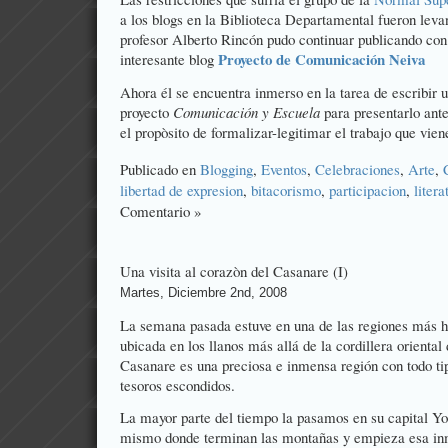
a los blogs en la Biblioteca Departamental fueron levan
profesor Alberto Rincón pudo continuar publicando co
Proyecto de Comunicación Neiva
interesante blog
Ahora él se encuentra inmerso en la tarea de escribir 
proyecto
Comunicación y Escuela
para presentarlo ant
el propòsito de formalizar-legitimar el trabajo que vi
Publicado en
Blogging
,
Eventos
,
Celebraciones
,
Arte
,
libertad de expresion
,
bitacorismo
,
participacion
,
litera
Comentario »
Una visita al corazòn del Casanare (I)
Martes, Diciembre 2nd, 2008
La semana pasada estuve en una de las regiones más
ubicada en los llanos más allá de la cordillera orienta
Casanare es una preciosa e inmensa región con todo ti
tesoros escondidos.
La mayor parte del tiempo la pasamos en su capital Yop
mismo donde terminan las montañas y empieza esa inm