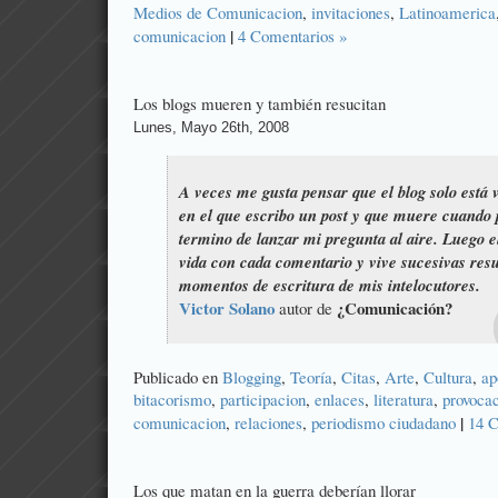
Medios de Comunicacion
,
invitaciones
,
Latinoamerica
|
comunicacion
4 Comentarios »
Los blogs mueren y también resucitan
Lunes, Mayo 26th, 2008
A veces me gusta pensar que el blog solo está
en el que escribo un post y que muere cuando p
termino de lanzar mi pregunta al aire. Luego 
vida con cada comentario y vive sucesivas res
momentos de escritura de mis intelocutores.
Victor Solano
¿Comunicación?
autor de
Publicado en
Blogging
,
Teoría
,
Citas
,
Arte
,
Cultura
,
ap
bitacorismo
,
participacion
,
enlaces
,
literatura
,
provoca
|
comunicacion
,
relaciones
,
periodismo ciudadano
14 C
Los que matan en la guerra deberían llorar