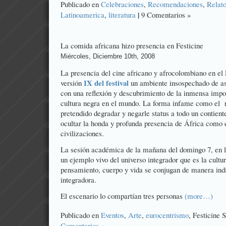
Publicado en
Celebraciones
,
Recomendaciones
,
Relat
|
Latinoamerica
,
literatura
9 Comentarios »
La comida africana hizo presencia en Festicine
Miércoles, Diciembre 10th, 2008
La presencia del cine africano y afrocolombiano en el F
IX del festival
versión
un ambiente insospechado de as
con una reflexión y descubrimiento de la inmensa impor
cultura negra en el mundo. La forma infame como el 
pretendido degradar y negarle status a todo un contien
ocultar la honda y profunda presencia de África como e
civilizaciones.
La sesión académica de la mañana del domingo 7, en l
un ejemplo vivo del universo integrador que es la cultu
pensamiento, cuerpo y vida se conjugan de manera indis
integradora.
El escenario lo compartían tres personas
(more…)
Publicado en
Eventos
,
Arte
,
eurocentrismo
, Festicine 
Comentarios »