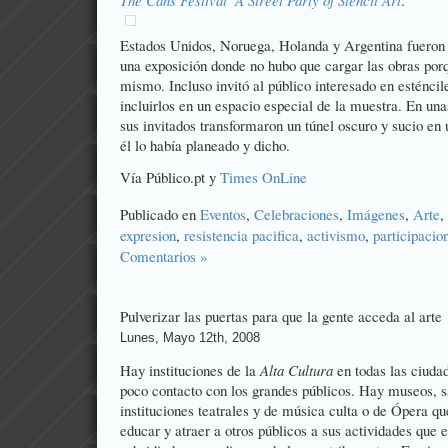
The Cans Festival  A Street Party of Stencil Art
.
Estados Unidos, Noruega, Holanda y Argentina fueron 
una exposición donde no hubo que cargar las obras porq
mismo. Incluso invitó al público interesado en esténcile
incluirlos en un espacio especial de la muestra. En unas
sus invitados transformaron un túnel oscuro y sucio en 
él lo había planeado y dicho.
Vía
Público.pt
y
Times OnLine
Publicado en
Eventos
,
Celebraciones
,
Imágenes
,
Arte
,
expresion
,
resistencia pacifica
,
activismo
,
participacio
Comentarios »
Pulverizar las puertas para que la gente acceda al arte
Lunes, Mayo 12th, 2008
Hay instituciones de la
Alta Cultura
en todas las ciuda
poco contacto con los grandes públicos. Hay museos, s
instituciones teatrales y de música culta o de Ópera qu
educar y atraer a otros públicos a sus actividades que