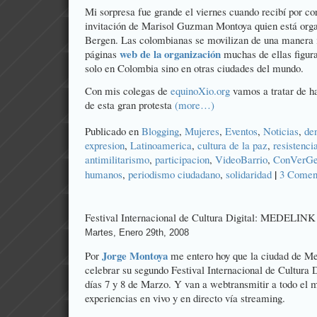
Mi sorpresa fue grande el viernes cuando recibí por co
invitación de Marisol Guzman Montoya quien está orga
Bergen. Las colombianas se movilizan de una manera 
web de la organización
páginas
muchas de ellas figur
solo en Colombia sino en otras ciudades del mundo.
Con mis colegas de
equinoXio.org
vamos a tratar de h
de esta gran protesta
(more…)
Publicado en
Blogging
,
Mujeres
,
Eventos
,
Noticias
,
de
expresion
,
Latinoamerica
,
cultura de la paz
,
resistenci
antimilitarismo
,
participacion
,
VideoBarrio
,
ConVerGe
|
humanos
,
periodismo ciudadano
,
solidaridad
3 Coment
Festival Internacional de Cultura Digital: MEDELINK
Martes, Enero 29th, 2008
Jorge Montoya
Por
me entero hoy que la ciudad de Med
celebrar su segundo Festival Internacional de Cultura 
días 7 y 8 de Marzo. Y van a webtransmitir a todo el 
experiencias en vivo y en directo vía streaming.