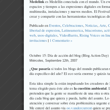
Medelink
es Medellín conectada con el mundo. Un eve
espacios y tiempos a las expresiones digitales en form
multimedia, instalaciones y nuevos medios. El Festival
crear y compartir con las herramientas tecnológicas di
Publicado en
Eventos
,
Celebraciones
,
Noticias
,
Arte
,
C
libertad de expresion
,
Latinoamerica
,
bitacorismo
,
act
web
,
usos-digitales
,
VideoBarrio
,
Rising Voices on lin
|
invitaciones
1 Comentario »
Octubre 15: Día de acción del blog (Blog Action Day)
Miércoles, Septiembre 12th, 2007
Que pasaría
¿
si todos los blogs del mundo publicaran
día específico del año? El eco sería enorme y quizás t
Esta idea simple la están impulsando los creadores de
la cuestión ambiental
tema elegido para éste año es
. 
pretenden que la gente se manifieste de una otra u ot
día cada blog que quiera y pueda, hable del asunto. Lo 
atención y conversar sobre ésta problemática urgente e
Me enteré del asunto via
oo.v.undercurrent
quien se pre