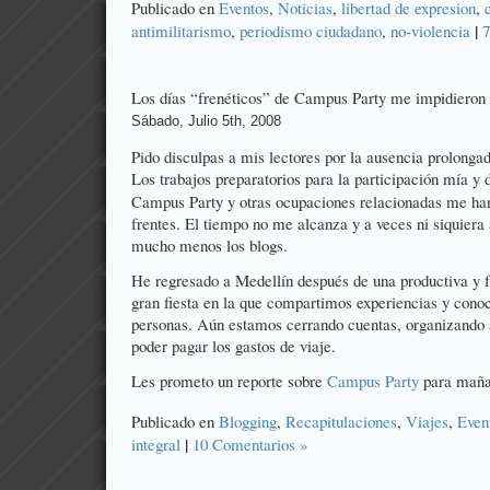
Publicado en
Eventos
,
Noticias
,
libertad de expresion
,
|
antimilitarismo
,
periodismo ciudadano
,
no-violencia
7
Los días “frenéticos” de Campus Party me impidieron 
Sábado, Julio 5th, 2008
Pido disculpas a mis lectores por la ausencia prolongad
Los trabajos preparatorios para la participación mía y
Campus Party y otras ocupaciones relacionadas me han
frentes. El tiempo no me alcanza y a veces ni siquiera 
mucho menos los blogs.
He regresado a Medellín después de una productiva y f
gran fiesta en la que compartimos experiencias y cono
personas. Aún estamos cerrando cuentas, organizando a
poder pagar los gastos de viaje.
Les prometo un reporte sobre
Campus Party
para maña
Publicado en
Blogging
,
Recapitulaciones
,
Viajes
,
Even
|
integral
10 Comentarios »