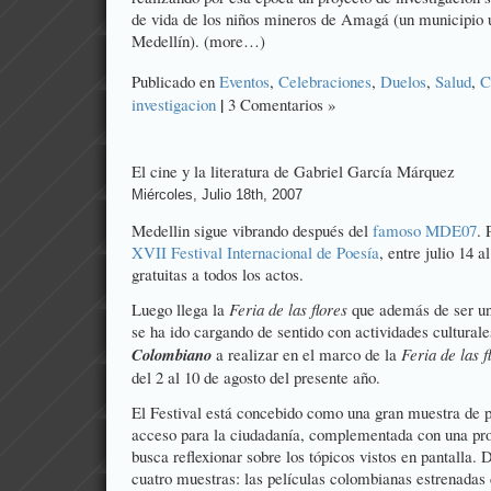
de vida de los niños mineros de Amagá (un municipio 
Medellín). (more…)
Publicado en
Eventos
,
Celebraciones
,
Duelos
,
Salud
,
C
|
investigacion
3 Comentarios »
El cine y la literatura de Gabriel García Márquez
Miércoles, Julio 18th, 2007
Medellin sigue vibrando después del
famoso MDE07
. 
XVII Festival Internacional de Poesía
, entre julio 14 a
gratuitas a todos los actos.
Luego llega la
Feria de las flores
que además de ser un
se ha ido cargando de sentido con actividades cultura
Colombiano
a realizar en el marco de la
Feria de las f
del 2 al 10 de agosto del presente año.
El Festival está concebido como una gran muestra de pe
acceso para la ciudadanía, complementada con una p
busca reflexionar sobre los tópicos vistos en pantalla. 
cuatro muestras: las películas colombianas estrenadas 