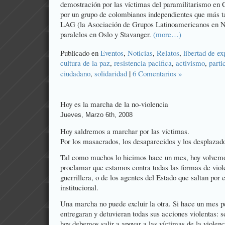
demostración por las víctimas del paramilitarismo en
por un grupo de colombianos independientes que más ta
LAG (la Asociación de Grupos Latinoamericanos en No
paralelos en Oslo y Stavanger.
(more…)
Publicado en
Eventos
,
Noticias
,
Relatos
,
libertad de ex
cultura de la paz
,
resistencia pacifica
,
activismo
,
parti
|
ciudadano
,
solidaridad
6 Comentarios »
Hoy es la marcha de la no-violencia
Jueves, Marzo 6th, 2008
Hoy saldremos a marchar por las víctimas.
Por los masacrados, los desaparecidos y los desplazad
Tal como muchos lo hicimos hace un mes, hoy volvemos
proclamar que estamos contra todas las formas de viole
guerrillera, o de los agentes del Estado que saltan por
institucional.
Una marcha no puede excluir la otra. Si hace un mes p
entregaran y detuvieran todas sus acciones violentas: s
hoy debemos salir a apoyar a las víctimas de la violenc