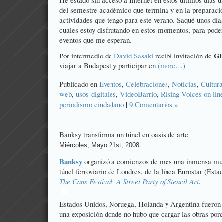
He estado sin acceso a Internet en estos últimos días u
del semestre académico que termina y en la preparació
actividades que tengo para este verano. Saqué unos día
cuales estoy disfrutando en estos momentos, para pode
eventos que me esperan.
Gl
Por intermedio de
David Sasaki
recibí invitación de
viajar a Budapest y participar en
(more…)
Publicado en
Eventos
,
Celebraciones
,
Noticias
,
Cultur
web
,
usos-digitales
,
VideoBarrio
,
Rising Voices on lin
|
periodismo ciudadano
9 Comentarios »
Banksy transforma un túnel en oasis de arte
Miércoles, Mayo 21st, 2008
Banksy
organizó a comienzos de mes una inmensa mues
túnel ferroviario de Londres, de la línea Eurostar (Estac
The Cans Festival  A Street Party of Stencil Art
.
Estados Unidos, Noruega, Holanda y Argentina fueron 
una exposición donde no hubo que cargar las obras porq