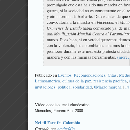
promulgado que esta ha sido una marcha en favo
guerra, si la sociedad no es consecuente en el r
y otras formas de barbarie. Desde antes de que 
convocatoria a la marcha en
Facebook
, el
Movim
Crímenes de Estado
había convocado ya, de man
una
Movilización Mundial Contra el Paramilita
marzo. Pues bien, si en verdad queremos demost
con la violencia, los colombianos tenemos la ob
promover durante este mes esta protesta ciuda
manera y con las mismas herramientas.
(more
Publicado en
Eventos
,
Recomendaciones
,
Citas
,
Medio
Latinoamerica
,
cultura de la paz
,
resistencia pacifica
,
|
invitaciones
,
poli­tica
,
solidaridad
,
6Marzo marcha
14
Video conciso, casi clandestino
Miércoles, Febrero 6th, 2008
Nei til Farc fri Colombia
Cargado por
equinoXio