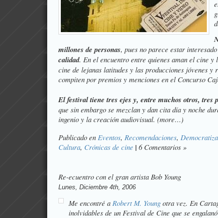
e
g
d
N
millones de personas
, pues no parece estar interesado
calidad
. En el encuentro entre quienes aman el cine y l
cine de lejanas latitudes y las producciones jóvenes y
compiten por premios y menciones en el
Concurso Caj
El festival tiene tres ejes y, entre muchos otros, tres
que sin embargo se mezclan y dan cita día y noche dura
ingenio y la creación audiovisual. (more…)
Publicado en
Eventos
,
Recomendaciones
,
Democratiza
Cultura
,
Crónicas de cine
|
6 Comentarios »
Re-ecuentro con el gran artista Bob Young
Lunes, Diciembre 4th, 2006
Me encontré a
Robert M. Young
otra vez. En Carta
inolvidables de un Festival de Cine que se engalanó