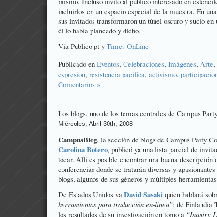
mismo. Incluso invitó al público interesado en esténcile
incluirlos en un espacio especial de la muestra. En unas
sus invitados transformaron un túnel oscuro y sucio en 
él lo había planeado y dicho.
Vía
Público.pt
y
Times OnLine
Publicado en
Eventos
,
Celebraciones
,
Imágenes
,
Arte
,
expresion
,
resistencia pacifica
,
activismo
,
participacio
Comentarios »
Los blogs, uno de los temas centrales de Campus Part
Miércoles, Abril 30th, 2008
CampusBlog
, la
sección de blogs
de
Campus Party Co
Carolina Botero
, publicó ya una lista parcial de invit
tocar. Allí es posible encontrar una buena descripción d
conferencias donde se tratarán diversas y apasionante
blogs, algunos de sus géneros y múltiples herramientas
David Sasaki
De Estados Unidos va
quien hablará sob
herramientas para traducción en-línea”
; de Finlandia
los resultados de su investigación en torno a
“Inquiry L