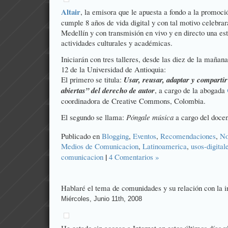
Altair
, la emisora que le apuesta a fondo a la promoci
cumple 8 años de vida digital y con tal motivo celebrar
Medellín y con transmisión en vivo y en directo una e
actividades culturales y académicas.
Iniciarán con tres talleres, desde las diez de la mañan
12 de la Universidad de Antioquia:
El primero se titula:
Usar, reusar, adaptar y compartir
abiertas” del derecho de autor
, a cargo de la abogada
coordinadora de Creative Commons, Colombia.
El segundo se llama:
Póngale música
a cargo del doce
Publicado en
Blogging
,
Eventos
,
Recomendaciones
,
No
Medios de Comunicacion
,
Latinoamerica
,
usos-digital
|
comunicacion
4 Comentarios »
Hablaré el tema de comunidades y su relación con la i
Miércoles, Junio 11th, 2008