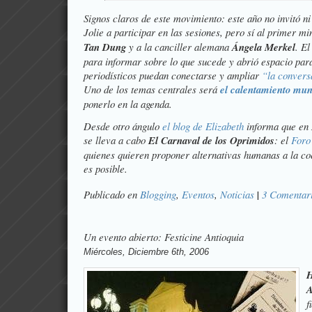
Signos claros de este movimiento: este año no invitó ni 
Jolie a participar en las sesiones, pero sí al primer m
Tan Dung
y a la canciller alemana
Ángela Merkel
. El
para informar sobre lo que sucede y abrió espacio par
periodísticos puedan conectarse y ampliar
“la convers
Uno de los temas centrales será
el calentamiento mun
ponerlo en la agenda.
Desde otro ángulo
el blog de Elizabeth
informa que en N
se lleva a cabo
El Carnaval de los Oprimidos
: el
Foro
quienes quieren proponer alternativas humanas a la c
es posible.
Publicado en
Blogging
,
Eventos
,
Noticias
|
3 Comentari
Un evento abierto: Festicine Antioquia
Miércoles, Diciembre 6th, 2006
H
A
f