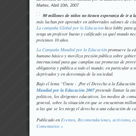
Martes, Abril 10th, 2007
80 millones de niños no tienen esperanza de ir a l
más luchan por aprender en atiborrados salones de cl
La campaña Global por la Educacion
hizo lobby para 
tenga un profesor bueno y calificado ya quel mundo nec
próximos 10 años.
La Campaña Mundial por la Educación
promueve la ed
humano básico y moviliza presión pública sobre gobie
internacional para que cumplan sus promesas de prove
obligatoria y pública a todo el mundo; en particular a 
deprivados y en desventaja de la sociedad.
Bajo el lema
“Únete - ¡Por el Derecho a la Educación
Mundial por la Educación 2007
pretende llamar la ate
políticos, los dirigentes educativos, los medios de com
general, sobre la situación en que se encuentran millo
a las que se les niega el derecho a una educación de c
Publicado en
Eventos
,
Recomendaciones
,
activismo
,
e
Comentarios »