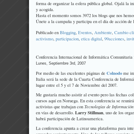
forma de organizar la esfera pública global. Ojalá la i
y acogida.
Hasta el momento somos 3972 los blogs que nos hemos i
Únete a la campaña y participa en el día de acción de 
Publicado en
Blogging
,
Eventos
,
Ambiente
,
Cambio cl
activismo
,
participacion
,
etica digital
,
99acciones
,
invi
Conferencia Internacional de Informática Comunitaria
Lunes, Septiembre 3rd, 2007
Colnodo
Por medio de las excelentes páginas de
me inf
Italia será la sede de la
Cuarta Conferencia de Informá
lugar entre el 5 y el 7 de Noviembre del 2007.
Me gustaría mucho asistir al evento pero las fechas co
cursos aquí en Noruega. En esta conferencia se reunirá
activistas que trabajan con
Tecnologías de Informació
Larry Stillman
en vías de desarrollo.
, uno de los org
habrá participación de Latinoamerica.
La conferencia apunta a crear una plataforma para int