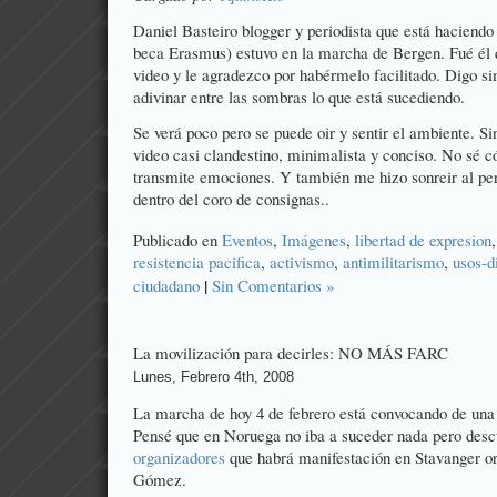
Daniel Basteiro
blogger y periodista que está haciendo
beca Erasmus) estuvo en la marcha de Bergen. Fué él 
video y le agradezco por habérmelo facilitado. Digo s
adivinar entre las sombras lo que está sucediendo.
Se verá poco pero se puede oir y sentir el ambiente. Si
video casi clandestino, minimalista y conciso. No sé 
transmite emociones. Y también me hizo sonreir al per
dentro del coro de consignas..
Publicado en
Eventos
,
Imágenes
,
libertad de expresion
resistencia pacifica
,
activismo
,
antimilitarismo
,
usos-d
|
ciudadano
Sin Comentarios »
La movilización para decirles: NO MÁS FARC
Lunes, Febrero 4th, 2008
La marcha de hoy 4 de febrero está convocando de un
Pensé que en Noruega no iba a suceder nada pero desc
organizadores
que habrá manifestación en Stavanger o
Gómez.