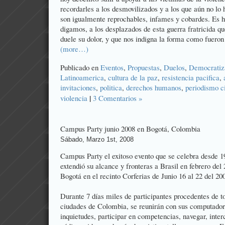
recordarles a los desmovilizados y a los que aún no lo
son igualmente reprochables, infames y cobardes. Es h
digamos, a los desplazados de esta guerra fratricida q
duele su dolor, y que nos indigna la forma como fueron 
(more…)
Publicado en
Eventos
,
Propuestas
,
Duelos
,
Democratiz
Latinoamerica
,
cultura de la paz
,
resistencia pacifica
,
invitaciones
,
poli­tica
,
derechos humanos
,
periodismo c
|
violencia
3 Comentarios »
Campus Party junio 2008 en Bogotá, Colombia
Sábado, Marzo 1st, 2008
Campus Party el exitoso evento que se celebra desde 
extendió su alcance y fronteras a Brasil en febrero del
Bogotá en el recinto Corferias de Junio 16 al 22 del 20
Durante 7 días miles de participantes procedentes de t
ciudades de Colombia, se reunirán con sus computadore
inquietudes, participar en competencias, navegar, inte