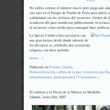
No sabría estimar el número exacto pero juzgo que una
cita ayer en el Parque de Nariño de Pasto para unirse 
solidaridad con las víctimas del secuestro. Gentes de t
acudieron allí para manifestar públicamente su rechazo
al secuestro como medio para conseguir fines políticos
La Iglesia Católica hizo presencia con
una gran tarima desde donde además de
los discursos se celebraba una ceremonia
religiosa con misa incluida.
(more…)
Publicado en
Eventos
,
Duelos
,
Democratización
,
cultura de la paz
,
resistencia pacific
|
antimilitarismo
,
participacion
3 Comentarios »
El solsticio y la Fiesta de la Música en Medellín
Sábado, Junio 23rd, 2007