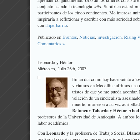
aprender conjuntamente. Uno de los talleres consiste 
conjunto usando la tecnología
wiki
. Suráfrica estará m
participantes de los cinco continentes. Me interesa un
inspiraría a reflexionar y escribir con más seriedad so
con
Hiperbarrio
.
Publicado en
Eventos
,
Noticias
,
investigacion
,
Rising V
Comentarios »
Leonardo y Héctor
Miércoles, Julio 25th, 2007
En un día como hoy hace veinte año
vivíamos en Medellin sufrimos una d
tristes de que yo me pueda acordar. 
velación de un sindicalista asesinad
muerte, murieron a su vez acribillad
Betancur Taborda y Héctor Aba
profesores de la Universidad de Antioquia. A ambos lo
labor académica.
Leonardo
Blanca
Con
y la profesora de Trabajo Social
realizando por ésa época un proyecto de investigación s