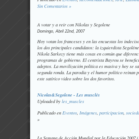
Sin Comentarios »
A votar y a reir con Nikolas y Segolene
Domingo, Abril 22nd, 2007
Hoy votan los franceses y en las encuestas los indecis
los dos principales candidatos: la izquierdista Segolén
Nikola Sarkozy tiene más cosas en común que diferenci
programas de gobierno. El centrista Bayrou se benefic
adeptos. La movilización política es masiva y hoy se s
segunda ronda. La parodia y el humor político reinan po
este satírico video sobre los dos favoritos.
Nicolas&Segolene - Les musclés
Uploaded by
les_muscles
Publicado en
Eventos
,
Imágenes
,
participacion
,
socied
»
La Semana de Acción Mundial por la Educación 2007