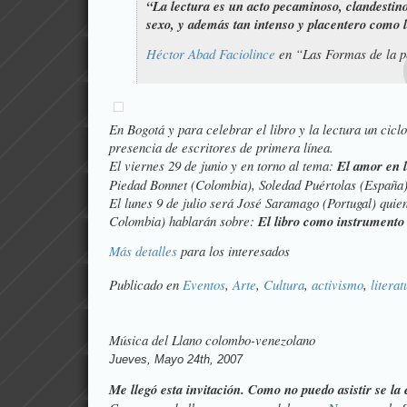
“La lectura es un acto pecaminoso, clandestino
sexo, y además tan intenso y placentero como 
Héctor Abad Faciolince
en “Las Formas de la p
En Bogotá y para celebrar el libro y la lectura un cicl
presencia de escritores de primera línea.
El viernes 29 de junio y en torno al tema:
El amor en l
Piedad Bonnet (Colombia), Soledad Puértolas (España)
El lunes 9 de julio será José Saramago (Portugal) quie
Colombia) hablarán sobre:
El libro como instrumento
Más detalles
para los interesados
Publicado en
Eventos
,
Arte
,
Cultura
,
activismo
,
literat
Música del Llano colombo-venezolano
Jueves, Mayo 24th, 2007
Me llegó esta invitación. Como no puedo asistir se la 