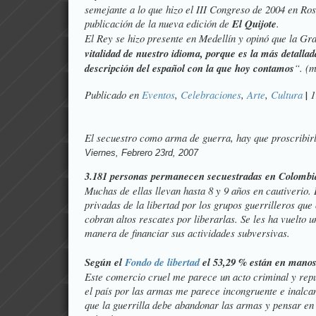
semejante a lo que hizo el
III Congreso
de 2004 en Rosa
publicación de la nueva edición de
El Quijote
.
El Rey se hizo presente en Medellín y opinó que la G
vitalidad de nuestro idioma, porque es la más detallad
descripción del español con la que hoy contamos
“
. (
Publicado en
Eventos
,
Celebraciones
,
Arte
,
Cultura
|
1
El secuestro como arma de guerra, hay que proscribir
Viernes, Febrero 23rd, 2007
3.181 personas permanecen secuestradas en Colombi
Muchas de ellas llevan hasta 8 y 9 años en cautiverio.
privadas de la libertad por los grupos guerrilleros que
cobran altos rescates por liberarlas. Se les ha vuelto u
manera de financiar sus actividades subversivas.
Según el
Fondo de libertad
el 53,29 % están en mano
Este comercio cruel me parece un acto criminal y repu
el país por las armas me parece incongruente e inalc
que la guerrilla debe abandonar las armas y pensar en e