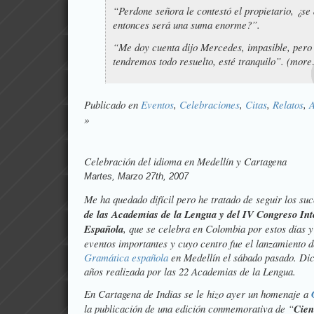
“Perdone señora le contestó el propietario, ¿se
entonces será una suma enorme?”.
“Me doy cuenta dijo Mercedes, impasible, pero
tendremos todo resuelto, esté tranquilo”. (mor
Publicado en
Eventos
,
Celebraciones
,
Citas
,
Relatos
,
A
»
Celebración del idioma en Medellín y Cartagena
Martes, Marzo 27th, 2007
Me ha quedado difícil pero he tratado de seguir los su
de las Academias de la Lengua y del IV Congreso Int
Española
, que se celebra en Colombia por estos días 
eventos importantes y cuyo centro fue el lanzamiento d
Gramática española
en Medellín el sábado pasado. Dich
años realizada por las 22 Academias de la Lengua.
En Cartagena de Indias se le hizo ayer un homenaje a
la publicación de una edición conmemorativa de
“
Cien