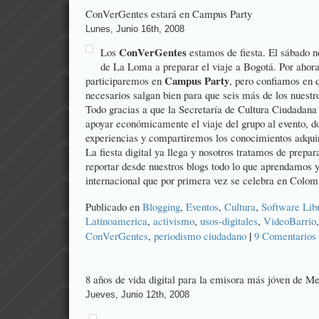
ConVerGentes estará en Campus Party
Lunes, Junio 16th, 2008
ConVerGentes
Los
estamos de fiesta. El sábado n
de La Loma a preparar el viaje a Bogotá. Por ahora
Campus Party
participaremos en
, pero confiamos en q
necesarios salgan bien para que seis más de los nuestr
Todo gracias a que la Secretaría de Cultura Ciudadana
apoyar económicamente el viaje del grupo al evento, 
experiencias y compartiremos los conocimientos adquir
La fiesta digital ya llega y nosotros tratamos de prepar
reportar desde nuestros blogs todo lo que aprendamos 
internacional que por primera vez se celebra en Colom
Publicado en
Blogging
,
Eventos
,
Cultura
,
Software Lib
Latinoamerica
,
activismo
,
usos-digitales
,
VideoBarrio
|
ConVerGentes
,
periodismo ciudadano
9 Comentarios
8 años de vida digital para la emisora más jóven de Me
Jueves, Junio 12th, 2008