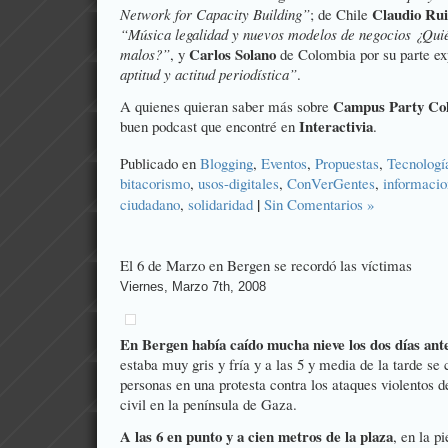
Claudio Rui
Network for Capacity Building”
; de Chile
“Música legalidad y nuevos modelos de negocios ¿Quié
Carlos Solano
malos?”
, y
de Colombia por su parte e
aptitud y actitud periodística”
.
Campus Party Co
A quienes quieran saber más sobre
Interactivia
buen podcast que encontré en
.
Publicado en
Blogging
,
Eventos
,
Propuestas
,
Tecnologí
bitacorismo
,
usos-digitales
,
ConVerGentes
,
informacio
|
ciudadano
,
solidaridad
Sin Comentarios »
El 6 de Marzo en Bergen se recordó las víctimas
Viernes, Marzo 7th, 2008
En Bergen había caído mucha nieve los dos días ant
estaba muy gris y fría y a las 5 y media de la tarde s
personas en una protesta contra los ataques violentos d
civil en la península de Gaza.
A las 6 en punto y a cien metros de la plaza
, en la p