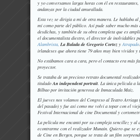
y yo conversamos largas horas con él en restaurantes,
andanzas por la ciudad amurallada.
Esta vez se dirigía a mí de otra manera. Le hablaba al 
mí como parte del público. Así pude saber mucho más d
desdichas, y también de su obra completa que es amp
el documentalista diestro, el director de inolvidables p
Alambrista,
La Balada de Gregorio Cortez
y
Atrapado
irlandeses que ahora tiene 79 años muy bien vividos y 
No estábamos cara a cara, pero el contacto era más fas
proyector.
Se trataba de un precioso retrato documental realizad
titulado
An independent portrait
. La única película a l
Bilbao por invitación generosa de
Inmaculada Maiz
.
El jueves nos volamos del Congreso al Teatro Arriaga 
del pasado) y fue así como me volví a topar con el vie
Festival Internacional de cine Documental y cortometr
La película me encantó por su compleja sencillez y al 
econtrarme con el realizador Munain. Quiero que se ex
de Cine en Bergen, porque se trata de un film sorpren