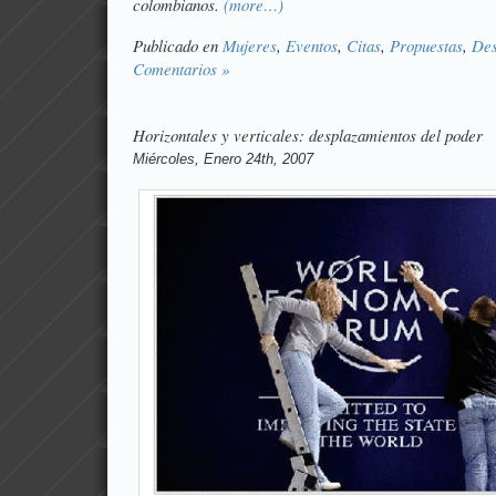
colombianos.
(more…)
Publicado en
Mujeres
,
Eventos
,
Citas
,
Propuestas
,
Des
Comentarios »
Horizontales y verticales: desplazamientos del poder
Miércoles, Enero 24th, 2007