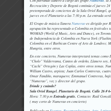
Con
parrando llanero
a cargo del grupo
Numerao
,
la
Recreación y Deporte de Bogotá
continúa el jueves 24
pretemporada de conciertos de la Sala Oriol Rangel, qu
jueves en el Planetario a las 7:30 p.m. La entrada será
El Grupo de música llanera
Numerao
es dirigido por 
agrupación ha representado a Colombia en festivales 
WOMAD (World of Music, Arts and Dance), en Toronto, 
de Independencia de Colombia en Nueva York (Flushin
Colombia en el Barbican Centre of Arts de Londres; M
Hungría, entre otros.
En este concierto, Numerao interpretará temas como
“Cholo” Valderrama,
Cantos de ordeño
,
Llanero soy
,
“Cachi” Ortegón y
Las Coplas
, entre otros temas.
Nu
William Castro, arpista; Juan Carlos Contreras, cuatr
Omar Fandiño, maraquero; Emmanuel Contreras, bajis
“Numerao”, voz y director del grupo.
Dónde y cuándo?
Sala Oriol Rangel. Planetario de Bogotá. Calle 26 # 6
Hora: 7:30 p.m
Entrada gratis.
Contacto: Raúl Gonzál
( muy corto de Numerao en concierto)
Publicado en
Eventos
,
Recomendaciones
,
Arte
,
Latino