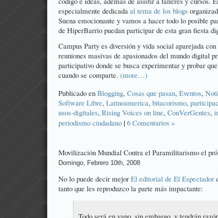
código e ideas, además de asistir a talleres y cursos. 
especialmente dedicada
al tema de los blogs
organizad
Suena emocionante y vamos a hacer todo lo posible par
de
HiperBarrio
puedan participar de esta gran fiesta dig
Campus Party es diversión y vida social aparejada con 
reuniones masivas de apasionados del mundo digital pri
participativo donde se busca experimentar y probar qu
cuando se comparte.
(more…)
Publicado en
Blogging
,
Cosas que pasan
,
Eventos
,
Noti
Software Libre
,
Latinoamerica
,
bitacorismo
,
participa
usos-digitales
,
Rising Voices on line
,
ConVerGentes
,
i
|
periodismo ciudadano
6 Comentarios »
Movilización Mundial Contra el Paramilitarismo el pr
Domingo, Febrero 10th, 2008
No lo puede decir mejor
El editorial de El Espectador
d
tanto que les reproduzco la parte más impactante:
Todo será en vano, sin embargo, y tendrán razó