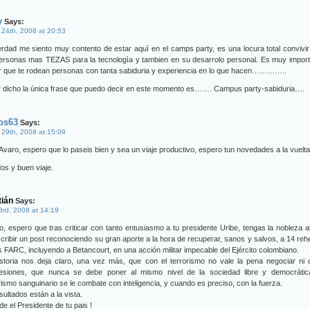
y
Says:
 24th, 2008 at 20:53
rdad me siento muy contento de estar aquì en el camps party, es una locura total convivi
personas mas TEZAS para la tecnologìa y tambien en su desarrolo personal. Es muy impor
r que te rodean personas con tanta sabiduria y experiencia en lo que hacen…………..
r dicho la ùnica frase que puedo decir en este momento es……. Campus party-sabiduria….
os63
Says:
 29th, 2008 at 15:09
Avaro, espero que lo paseis bien y sea un viaje productivo, espero tun novedades a la vuelta
os y buen viaje.
tián
Says:
 3rd, 2008 at 14:19
o, espero que tras criticar con tanto entusiasmo a tu presidente Uribe, tengas la nobleza 
cribir un post reconociendo su gran aporte a la hora de recuperar, sanos y salvos, a 14 re
s FARC, incluyendo a Betancourt, en una acción militar impecable del Ejército colombiano.
storia nos deja claro, una vez más, que con el terrorismo no vale la pena negociar ni 
esiones, que nunca se debe poner al mismo nivel de la sociedad libre y democrática
rismo sanguinario se le combate con inteligencia, y cuando es preciso, con la fuerza.
sultados están a la vista.
e el Presidente de tu pais !