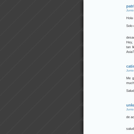
patr
Junio
Hola 
Solo 
desa
Hey, 
tan 
Asia
cati
Junio
Me g
much
Salu
unk
Junio
de ac
salu