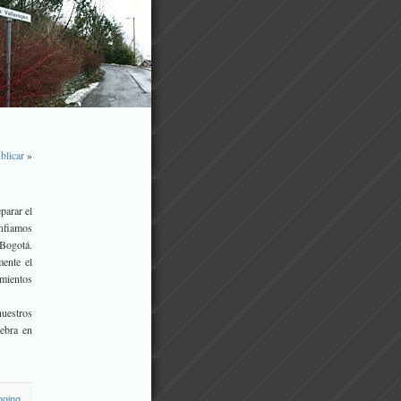
blicar
»
parar el
onfiamos
 Bogotá.
mente el
imientos
nuestros
ebra en
gging
,