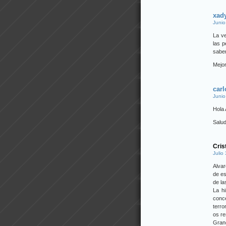
xad
Junio
La ve
las 
sabe
Mejo
carl
Junio
Hola 
Salud
Cris
Julio
Alvar
de es
de la
La hi
conc
terro
os re
Grand