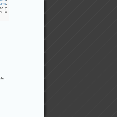
arrio
,
tas y
er un
ia ;