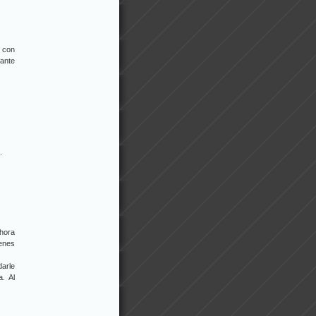
r con
tante
.
ahora
henes
darle
. Al