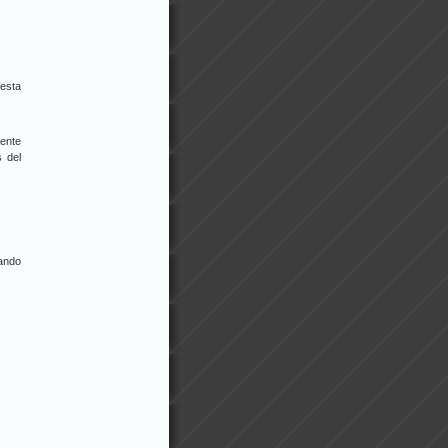
 esta
gente
 del
ando