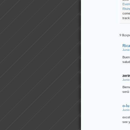
Even
Risi
come
track
9 Resp
Ric
Junio
Buen 
salu
zeri
Junio
Bien
será 
o-lu
Junio
excel
see 