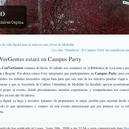
s de vida digital para la emisora más jóven de Medellín
Los días “frenéticos” de Campus Party me impidieron pu
VerGentes estará en Campus Party
s
ConVerGentes
estamos de fiesta. El sábado nos reunimos en la Biblioteca de La Loma a pre
je a Bogotá. Por ahora somos 8 los integrantes que participaremos en
Campus Party
, pero c
todos los trámites necesarios salgan bien para que seis más de los nuestros puedan viajar a
acias a que la Secretaría de Cultura Ciudadana de Medellín ha decidido apoyar económica
el grupo al evento, donde presentaremos nuestras experiencias y compartiremos los conoc
dos en este año de labores.
ta digital ya llega y nosotros tratamos de prepararnos lo mejor posible para reportar desde 
todo lo que aprendamos y veamos en este evento internacional que por primera vez se cel
ia.
artículo fue publicado el Lunes, Junio 16th, 2008 a las 21:54 y esta categorizado bajo
Blo