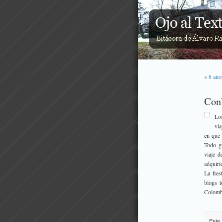
«
8 año
Con
Lo
via
en que 
Todo gr
viaje d
adquiri
La fies
blogs 
Colomb
Este 