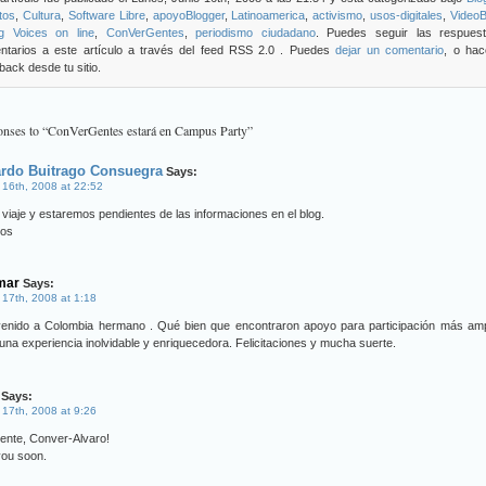
tos
,
Cultura
,
Software Libre
,
apoyoBlogger
,
Latinoamerica
,
activismo
,
usos-digitales
,
VideoB
ng Voices on line
,
ConVerGentes
,
periodismo ciudadano
. Puedes seguir las respues
ntarios a este artículo a través del feed RSS 2.0 . Puedes
dejar un comentario
, o hac
back desde tu sitio.
onses to “ConVerGentes estará en Campus Party”
ardo Buitrago Consuegra
Says:
 16th, 2008 at 22:52
viaje y estaremos pendientes de las informaciones en el blog.
dos
mar
Says:
 17th, 2008 at 1:18
venido a Colombia hermano . Qué bien que encontraron apoyo para participación más ampl
una experiencia inolvidable y enriquecedora. Felicitaciones y mucha suerte.
Says:
 17th, 2008 at 9:26
ente, Conver-Alvaro!
you soon.