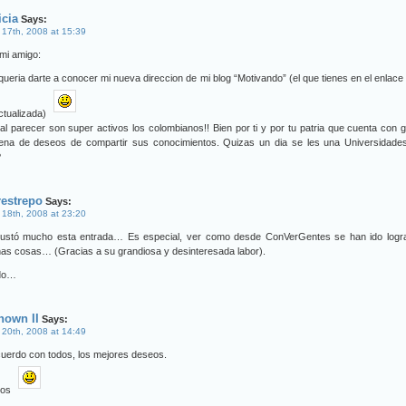
icia
Says:
 17th, 2008 at 15:39
mi amigo:
queria darte a conocer mi nueva direccion de mi blog “Motivando” (el que tienes en el enlace
ctualizada)
al parecer son super activos los colombianos!! Bien por ti y por tu patria que cuenta con 
llena de deseos de compartir sus conocimientos. Quizas un dia se les una Universidades
?
restrepo
Says:
 18th, 2008 at 23:20
ustó mucho esta entrada… Es especial, ver como desde ConVerGentes se han ido logr
as cosas… (Gracias a su grandiosa y desinteresada labor).
do…
nown II
Says:
 20th, 2008 at 14:49
uerdo con todos, los mejores deseos.
dos