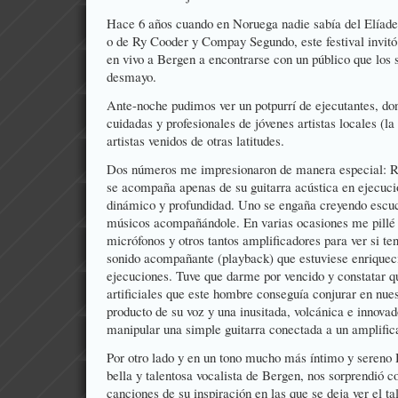
Hace 6 años cuando en Noruega nadie sabía del Elíades
o de Ry Cooder y Compay Segundo, este festival invitó 
en vivo a Bergen a encontrarse con un público que los s
desmayo.
Ante-noche pudimos ver un potpurrí de ejecutantes, d
cuidadas y profesionales de jóvenes artistas locales (l
artistas venidos de otras latitudes.
Dos números me impresionaron de manera especial: Ri
se acompaña apenas de su guitarra acústica en ejecuci
dinámico y profundidad. Uno se engaña creyendo escuc
músicos acompañándole. En varias ocasiones me pillé 
micrófonos y otros tantos amplificadores para ver si te
sonido acompañante (playback) que estuviese enriqueci
ejecuciones. Tuve que darme por vencido y constatar q
artificiales que este hombre conseguía conjurar en nues
producto de su voz y una inusitada, volcánica e innova
manipular una simple guitarra conectada a un amplific
Por otro lado y en un tono mucho más íntimo y sereno
bella y talentosa vocalista de Bergen, nos sorprendió c
canciones de su inspiración en las que se deja ver el t