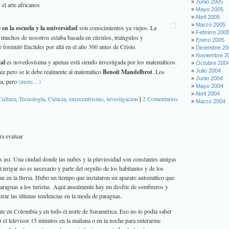
Junio 2005
 el arte africanos
Mayo 2005
Abril 2005
Marzo 2005
en la escuela y la universidad
son conocimientos ya viejos. La
Febrero 200
muchos de nosotros estaba basada en círculos, triángulos y
Enero 2005
e formuló Euclides por allá en el año 300 antes de Cristo.
Diciembre 2
Noviembre 2
al
es novedosísima y apenas está siendo investigada por los matemáticos.
Octubre 200
iz pero se le debe realmente al matemático
Benoît Mandelbrot
. Los
Julio 2004
Junio 2004
ja, pero
(more…)
Mayo 2004
Abril 2004
Cultura
,
Tecnología
,
Ciencia
,
eurocentrismo
,
investigacion
|
2 Comentarios
Marzo 2004
ra evaluar
 así. Una ciudad donde las nubes y la pluviosidad son constantes amigas
 irrigar no es necesario y parte del orgullo de los habitantes y de los
ran en la lluvia. Hubo un tiempo que instalaron un aparato automático que
paraguas a los turistas. Aquí anualmente hay un desfile de sombreros y
rar las últimas tendencias en la moda de paraguas.
te en Colombia y en todo el norte de Suramérica. Eso no lo podía saber
 el televisor 15 minutos en la mañana o en la noche para enterarme