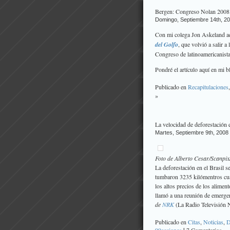
Bergen: Congreso Nolan 2008
Domingo, Septiembre 14th, 2
Con mi colega Jon Askeland aca
del Golfo
, que volvió a salir 
Congreso de latinoamericani
Pondré el artículo aquí en mi 
Publicado en
Recapitulaciones
»
La velocidad de deforestación
Martes, Septiembre 9th, 2008
Foto de Alberto Cesar/Scanpi
La deforestación en el Brasil 
tumbaron 3235 kilómentros cuad
los altos precios de los alimen
llamó a una reunión de emergenc
de
NRK
(La Radio Televisión 
Publicado en
Citas
,
Noticias
,
D