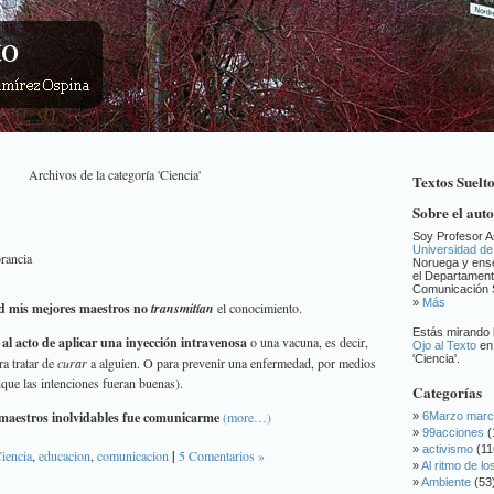
Archivos de la categoría 'Ciencia'
Textos Suelt
Sobre el aut
Soy Profesor A
Universidad de
orancia
Noruega y ens
el Departament
Comunicación S
»
Más
dad mis mejores maestros no
transmitían
el conocimiento.
Estás mirando 
l acto de aplicar una inyección intravenosa
o una vacuna, es decir,
Ojo al Texto
en 
'Ciencia'.
ra tratar de
curar
a alguien. O para prevenir una enfermedad, por medios
que las intenciones fueran buenas).
Categorías
maestros inolvidables fue
comunicarme
(more…)
6Marzo mar
99acciones
(
activismo
(11
iencia
,
educacion
,
comunicacion
|
5 Comentarios »
Al ritmo de l
Ambiente
(53