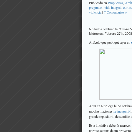
Publicado en
Propuestas
,
Ambi
preguntas
,
vida integral
,
euroc
violencia
|
7 Comentarios »
No todos celebran la
Bóveda G
Miércoles, Febrero 27th, 2008
Artículo que publiqué ayer en
Aquí en Noruega hubo celebraci
muchas naciones
se inauguró
h
grande repositorio de semillas
Esta iniciativa debería merecer
porque se trata de un proyecto 