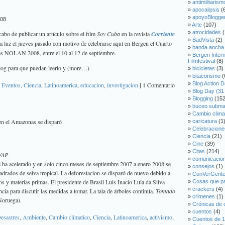
antimilitarism
apocalipsis
(
apoyoBlogge
008
Arte
(107)
atrocidades
(
bo de publicar un artículo sobre el film
Soy Cuba
en la revista
Corriente
BadVista
(2)
a la luz el jueves pasado con motivo de celebrarse aquí
en Bergen
el
Cuarto
banda ancha
stas NOLAN 2008
, entre el 10 al 12 de septiembre.
Bergen Inter
Filmfestival
(8)
blog para que puedan leerlo y (more…)
bicicletas
(3)
bitacorismo
(
Blog Action D
,
Eventos
,
Ciencia
,
Latinoamerica
,
educacion
,
investigacion
|
1 Comentario
Blog Day (31
Blogging
(152
buceo subma
Cambio clima
 en el Amazonas se disparó
caricatura
(1
Celebracione
Ciencia
(21)
Cine
(39)
Citas
(214)
x/AP
comunicacio
se ha acelerado y en solo cinco meses de septiembre 2007 a enero 2008 se
consejos
(1)
rados de selva tropical. La deforestacion se disparó de nuevo debido a
ConVerGent
tos y materias primas. El presidente de Brasil Luis Inacio Lula da Silva
Cosas que p
crackers
(4)
ia para discutir las medidas a tomar. La tala de árboles continúa.
Tomado
crimenes
(1)
Noruega).
Crónicas de 
cuentos
(4)
esastres
,
Ambiente
,
Cambio climatico
,
Ciencia
,
Latinoamerica
,
activismo
,
Cuentos de 1