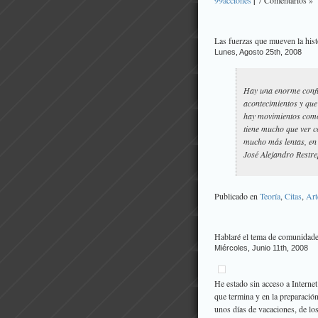
99acciones
|
7 Comentarios »
Las fuerzas que mueven la hist
Lunes, Agosto 25th, 2008
Hay una enorme confus
acontecimientos y que 
hay movimientos como 
tiene mucho que ver co
mucho más lentas, en 
José Alejandro Restr
Publicado en
Teoría
,
Citas
,
Art
Hablaré el tema de comunidades
Miércoles, Junio 11th, 2008
He estado sin acceso a Internet
que termina y en la preparació
unos días de vacaciones, de lo