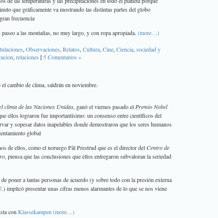
s de las temperaturas y las precipitaciones en todo el planeta porque
nuto que gráficamente va mostrando las distintas partes del globo
 gran frecuencia
n paseo a las montañas, no muy largo, y con ropa apropiada.
(more…)
tulaciones
,
Observaciones
,
Relatos
,
Cultura
,
Cine
,
Ciencia
,
sociedad y
acion
,
relaciones
|
5 Comentarios »
 el cambio de clima, saldrán en noviembre.
l clima de las Naciones Unidas,
ganó el viernes pasado el
Premio Nobel
e ellos lograron fue importantísimo: un consenso entre científicos del
var y sopesar datos inapelables donde demostraron que los seres humanos
lentamiento global
os de ellos, como el noruego Pål Prestrud que es el director del
Centro de
ero
, piensa que las conclusiones que ellos entregaron subvaloran la seriedad
r de poner a tantas personas de acuerdo (y sobre todo con la presión externa
) implicó presentar unas cifras menos alarmantes de lo que se nos viene
ista con
Klassekampen
(more…)