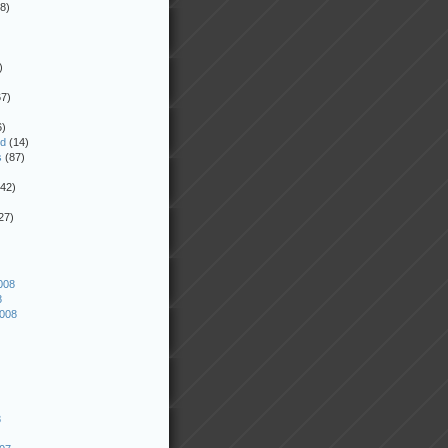
8)
)
7)
6)
ed
(14)
s
(87)
42)
27)
008
8
2008
8