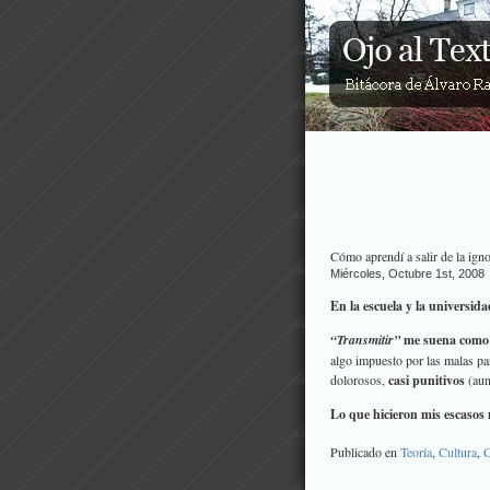
Cómo aprendí a salir de la ign
Miércoles, Octubre 1st, 2008
En la escuela y la universi
“Transmitir”
me suena como a
algo impuesto por las malas pa
dolorosos,
casi punitivos
(aun
Lo que hicieron mis escasos 
Publicado en
Teoría
,
Cultura
,
C