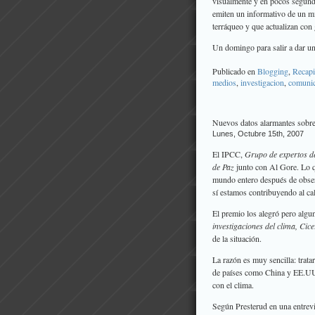
visualmente y en pocos segundo
emiten un informativo de un mi
terráqueo y que actualizan con
Un domingo para salir a dar u
Publicado en
Blogging
,
Recapi
medios
,
investigacion
,
comunic
Nuevos datos alarmantes sobre
Lunes, Octubre 15th, 2007
El IPCC,
Grupo de expertos de
de Paz
junto con Al Gore. Lo qu
mundo entero después de obser
sí estamos contribuyendo al ca
El premio los alegró pero algun
investigaciones del clima, Cic
de la situación.
La razón es muy sencilla: trata
de países como China y EE.UU.
con el clima.
Según Presterud en una entrev