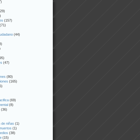
7)
29)
)
es
(157)
(71)
iudadano
(44)
8)
)
95)
es
(47)
ones
(80)
iones
(165)
6)
acifica
(69)
mental
(8)
(36)
 de niñas
(1)
 muertos
(1)
edios
(38)
e
(15)