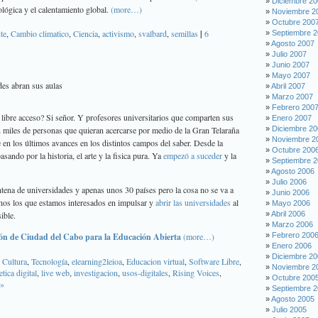
Diciembre 2
ológica y el calentamiento global.
(more…)
Noviembre 2
Octubre 200
te
,
Cambio climatico
,
Ciencia
,
activismo
,
svalbard
,
semillas
|
6
Septiembre 
Agosto 2007
Julio 2007
Junio 2007
Mayo 2007
des abran sus aulas
Abril 2007
Marzo 2007
Febrero 200
 libre acceso? Si señor. Y profesores universitarios que comparten sus
Enero 2007
 miles de personas que quieran acercarse por medio de la Gran Telaraña
Diciembre 2
Noviembre 2
 en los últimos avances en los distintos campos del saber. Desde la
Octubre 200
sando por la historia, el arte y la fisica pura. Ya
empezó a suceder
y la
Septiembre 
Agosto 2006
Julio 2006
tena de universidades y apenas unos 30 países pero la cosa no se va a
Junio 2006
hos los que estamos interesados en impulsar y
abrir las universidades
al
Mayo 2006
ible.
Abril 2006
Marzo 2006
ón de Ciudad del Cabo para la Educación Abierta
(more…)
Febrero 200
Enero 2006
Diciembre 2
,
Cultura
,
Tecnología
,
elearning2leioa
,
Educacion virtual
,
Software Libre
,
Noviembre 2
etica digital
,
live web
,
investigacion
,
usos-digitales
,
Rising Voices
,
Octubre 200
 »
Septiembre 
Agosto 2005
Julio 2005