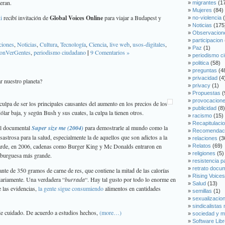
eran.
migrantes
(1
Mujeres
(84)
i
recibí invitación de
Global Voices Online
para viajar a Budapest y
no-violencia
(
Noticias
(175
Observacion
participacion
ciones
,
Noticias
,
Cultura
,
Tecnología
,
Ciencia
,
live web
,
usos-digitales
,
Paz
(1)
onVerGentes
,
periodismo ciudadano
|
9 Comentarios »
periodismo c
poli­tica
(58)
preguntas
(4
privacidad
(4
r nuestro planeta?
privacy
(1)
Propuestas
(
provocacion
culpa de ser los principales causantes del aumento en los precios de los
publicidad
(8)
ólar baja, y según Bush y sus cuates, la culpa la tienen otros.
racismo
(15)
Recapitulaci
el documental
Super size me (2004)
para demostrarle al mundo como la
Recomendac
astrosa para la salud, especialmente la de aquellos que son adictos a la
relaciones
(3
arde, en 2006, cadenas como Burger King y Mc Donalds entraron en
Relatos
(69)
religiones
(5)
mburguesa más grande.
resistencia p
retrato docu
te de 350 gramos de carne de res, que contiene la mitad de las calorías
Rising Voices
diariamente. Una verdadera “
burrada
“. Hay tal gusto por todo lo enorme en
Salud
(13)
 las evidencias,
la gente sigue consumiendo
alimentos en cantidades
semillas
(1)
sexualizacion
sindicalistas
de cuidado. De acuerdo a estudios hechos,
(more…)
sociedad y m
Software Libr