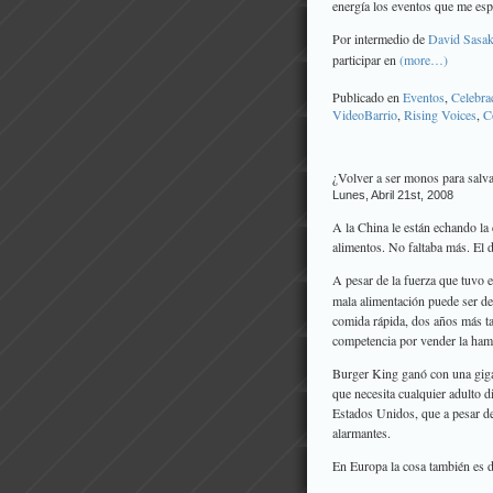
energía los eventos que me esp
Por intermedio de
David Sasak
participar en
(more…)
Publicado en
Eventos
,
Celebra
VideoBarrio
,
Rising Voices
,
C
¿Volver a ser monos para salva
Lunes, Abril 21st, 2008
A la China le están echando la 
alimentos. No faltaba más. El d
A pesar de la fuerza que tuvo 
mala alimentación puede ser des
comida rápida, dos años más t
competencia por vender la ha
Burger King ganó con una gigan
que necesita cualquier adulto 
Estados Unidos, que a pesar de
alarmantes.
En Europa la cosa también es 