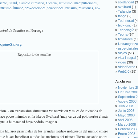
ente
,
Salud
,
Cambio climatico
,
Ciencia
,
activismo
,
manipulaciones
,
solidaridad
(3
svalbard
(1)
entrismo
,
humor
,
provocaciones
,
99acciones
,
racismo
,
relaciones
,
no-
Tailandia
(3)
tango
(2)
Technorati
(4
tecktonic
(1)
lobal de Semillas
en Noruega
Tecnología
(6
Teoría
(54)
timadores
(1
equinoXio.org
Uncategoriz
usos-digitale
Viajes
(51)
vida integral
(
video
(30)
VideoBarrio
(
Web2.0
(28)
Archivos
Noviembre 2
Octubre 200
Septiembre 
Agosto 2008
Julio 2008
ón. Con transmisión simultánea vía televisión y miles de invitados de
Junio 2008
Mayo 2008
ace pocos minutos en la isla de Svalbard (muy cerca del polo norte) el más
Abril 2008
 que la humanidad haya podido imaginar.
Marzo 2008
Febrero 200
 los titulares principales de los grandes medios noticiosos del mundo entero
Enero 2008
que busca beneficiar a todas las naciones del planeta Tierra, acosado ahora