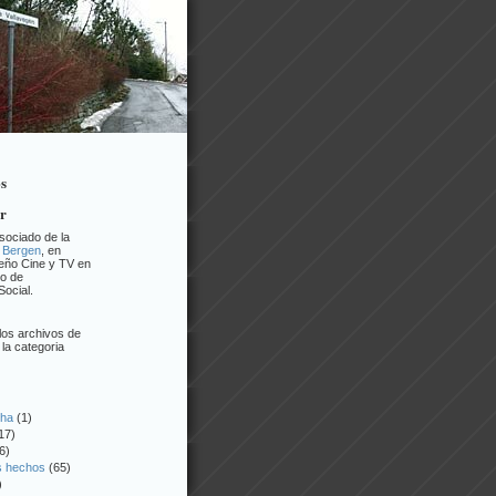
os
or
sociado de la
 Bergen
, en
eño Cine y TV en
o de
ocial.
los archivos de
la categoria
cha
(1)
17)
6)
os hechos
(65)
)