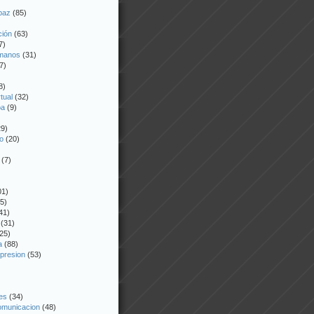
 paz
(85)
ción
(63)
7)
manos
(31)
7)
8)
tual
(32)
oa
(9)
9)
o
(20)
(7)
01)
5)
41)
(31)
25)
a
(88)
xpresion
(53)
es
(34)
omunicacion
(48)