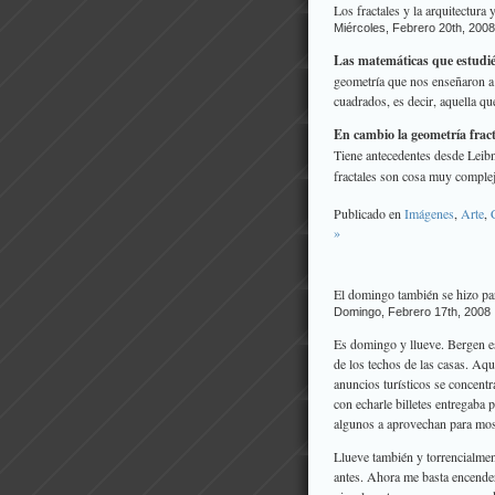
Los fractales y la arquitectura y
Miércoles, Febrero 20th, 2008
Las matemáticas que estudié 
geometría que nos enseñaron a 
cuadrados, es decir, aquella qu
En cambio la geometría fract
Tiene antecedentes desde Leibn
fractales son cosa muy comple
Publicado en
Imágenes
,
Arte
,
»
El domingo también se hizo pa
Domingo, Febrero 17th, 2008
Es domingo y llueve. Bergen es
de los techos de las casas. Aquí
anuncios turísticos se concent
con echarle billetes entregaba 
algunos a aprovechan para most
Llueve también y torrencialmen
antes. Ahora me basta encender