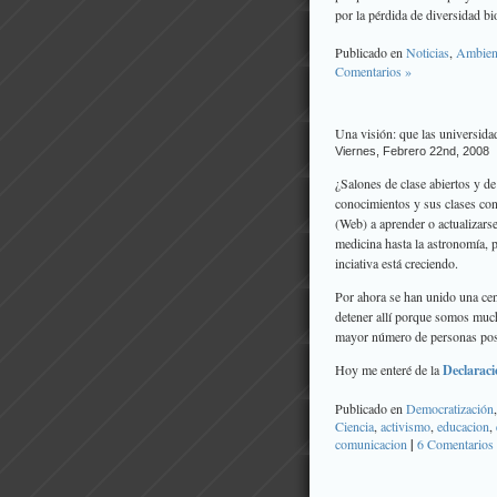
por la pérdida de diversidad bi
Publicado en
Noticias
,
Ambien
Comentarios »
Una visión: que las universida
Viernes, Febrero 22nd, 2008
¿Salones de clase abiertos y de
conocimientos y sus clases con
(Web) a aprender o actualizarse
medicina hasta la astronomía, pa
inciativa está creciendo.
Por ahora se han unido una cen
detener allí porque somos muc
mayor número de personas pos
Hoy me enteré de la
Declaraci
Publicado en
Democratización
Ciencia
,
activismo
,
educacion
,
comunicacion
|
6 Comentarios