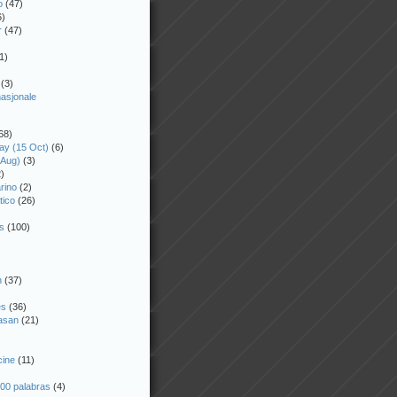
o
(47)
6)
r
(47)
1)
(3)
nasjonale
68)
ay (15 Oct)
(6)
 Aug)
(3)
)
rino
(2)
tico
(26)
)
s
(100)
n
(37)
es
(36)
asan
(21)
cine
(11)
00 palabras
(4)