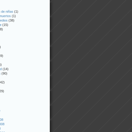
 de niñas
(1)
 muertos
(1)
edios
(38)
e
(15)
8)
)
9)
6)
ed
(14)
s
(90)
42)
29)
9
008
008
8