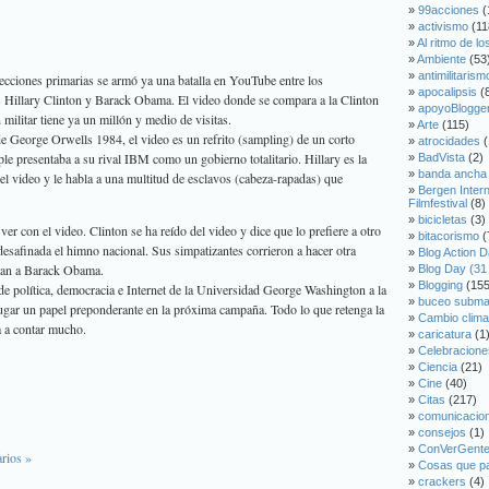
99acciones
(
activismo
(11
Al ritmo de l
Ambiente
(53
antimilitarism
lecciones primarias se armó ya una batalla en YouTube entre los
apocalipsis
(
s Hillary Clinton y Barack Obama. El video donde se compara a la Clinton
apoyoBlogge
militar tiene ya un millón y medio de visitas.
Arte
(115)
 de George Orwells 1984, el video es un refrito (sampling) de un corto
atrocidades
(
le presentaba a su rival IBM como un gobierno totalitario. Hillary es la
BadVista
(2)
banda ancha
el video y le habla a una multitud de esclavos (cabeza-rapadas) que
Bergen Inter
Filmfestival
(8)
bicicletas
(3)
r con el video. Clinton se ha reído del video y dice que lo prefiere a otro
bitacorismo
(
desafinada el himno nacional. Sus simpatizantes corrieron a hacer otra
Blog Action D
ian a Barack Obama.
Blog Day (31
Blogging
(155
 de política, democracia e Internet de la Universidad George Washington a la
buceo subma
 jugar un papel preponderante en la próxima campaña. Todo lo que retenga la
Cambio clima
a a contar mucho.
caricatura
(1
Celebracione
Ciencia
(21)
Cine
(40)
Citas
(217)
comunicacio
consejos
(1)
ConVerGent
rios »
Cosas que p
crackers
(4)