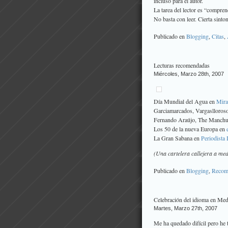
incluso para el autor.
La tarea del lector es “compren
No basta con leer. Cierta sinto
Publicado en
Blogging
,
Citas
,
Lecturas recomendadas
Miércoles, Marzo 28th, 2007
Día Mundial del Agua en
Mir
Garciamarcados, Vargaslloros
Fernando Araújo, The Manchu
Los 50 de la nueva Europa en
La Gran Sabana en
Periodista 
(Una cartelera callejera a med
Publicado en
Blogging
,
Recom
Celebración del idioma en Med
Martes, Marzo 27th, 2007
Me ha quedado difícil pero he 