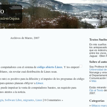
Archivos de Marzo, 2007
Textos Suelt
En mis sueños 
los antepasado
que es indestruc
entre los vivos
Jaguar. -Elkin
Sobre el aut
 computadores con el sistema de
código abierto Linux
. Y los empezó
Soy Profesor A
Universidad de
ólares, sin revelar cual distribución de Linux usan.
Noruega y ens
el Departament
 rato) es positivo para la difusión y el impulso de los programas de código
Comunicación S
»
Más
 para quienes planean
eMigrar
a
Linux
.
 puede impulsar la venta de computadores baratos, un requisito para
Estás mirando 
Ojo al Texto
de
os atentos a la noticia.
2007.
gía
,
Software Libre
,
migrantes
,
Linux
|
8 Comentarios »
Categorías
6Marzo mar