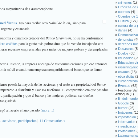
crimenes
(1)
Crónicas de 
ueños mayoritarios de Grammenphone
cuentos
(4)
Cuentos de 1
Cultura
(127)
med Yunus
. No para recibir otro
Nobel de la Paz
sino para
cultura de la
 urgente y estancada.
danza
(4)
Democratiza
conomía y dinámico creador del
Banco Grammen
, no se ha conformado
denuncias
(4
cro créditos
para la gente más pobre sino que ha venido trabajando con
derechos hu
enerar recursos empresariales para miles de mujeres pobres y desempleadas
Desastres
(5
Duelos
(65)
educacion
(2
Educacion vir
cer a Telenor, la empresa noruega de telecomunicaciones (en ese entonces
elearning2lei
lefonía móvil creando una empresa compartida con el banco que se llamó
enlaces
(13)
etica digital
(2
eurocentrism
enor poseía la mayoría de las acciones y el resto era propiedad del
Banco
Eventos
(62)
empezaron a distribuir y usar los teléfonos. El compromiso era que pasados
Festicine Sa
Antioquia (1)
su participación y que el banco y las mujeres pudieran ser dueñas
fin del mundo
 Bangladesh
Google
(3)
humor
(25)
 negó a hacerlo el año pasado
(more…)
Imágenes
(1
impostacion
(
s
,
activismo
,
participacion
|
11 Comentarios »
informacion
(
investigacion
invitaciones
(
Latinoameric