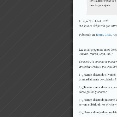
normalmente prestará d
una lengua ajena.
Lo dijo: T.S. Eliot, 1922
(La foto es del fiordo que ent
Publicado en
Teoría
,
Citas
,
Art
Lee estas preguntas antes de c
Jueves, Marzo 22nd, 2007
Convivir sin conocerse puede
contestar
(incluso por escrito
1) ¿Hemos discutido si vamos a 
primordialmente de cuidarlos?
2) ¿Tenemos una idea clara de 
sobre gastos y ahorro?
3) ¿Hemos discutido nuestras 
se van a distribuir los oficios y
4) ¿Hemos divulgado completame