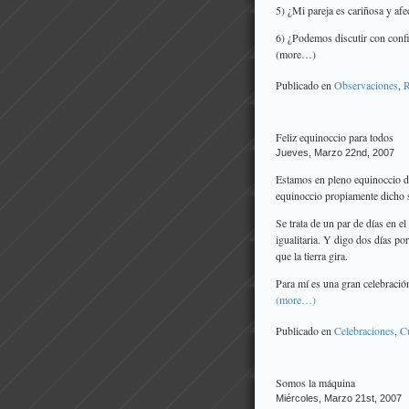
5) ¿Mi pareja es cariñosa y af
6) ¿Podemos discutir con confi
(more…)
Publicado en
Observaciones
,
R
Feliz equinoccio para todos
Jueves, Marzo 22nd, 2007
Estamos en pleno equinoccio de
equinoccio propiamente dicho s
Se trata de un par de días en e
igualitaria. Y digo dos días p
que la tierra gira.
Para mí es una gran celebració
(more…)
Publicado en
Celebraciones
,
Cu
Somos la máquina
Miércoles, Marzo 21st, 2007