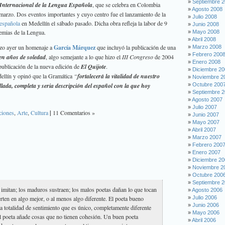
Septiembre 
 Internacional de la Lengua Española
, que se celebra en Colombia
Agosto 2008
e marzo. Dos eventos importantes y cuyo centro fue el lanzamiento de la
Julio 2008
española
en Medellín el sábado pasado. Dicha obra refleja la labor de 9
Junio 2008
emias de la Lengua.
Mayo 2008
Abril 2008
izo ayer un homenaje a
García Márquez
que incluyó la publicación de una
Marzo 2008
Febrero 200
en años de soledad
, algo semejante a lo que hizo el
III Congreso
de 2004
Enero 2008
publicación de la nueva edición de
El Quijote
.
Diciembre 2
dellín y opinó que la Gramática
“
fortalecerá la vitalidad de nuestro
Noviembre 2
llada, completa y seria descripción del español con la que hoy
Octubre 200
Septiembre 
Agosto 2007
Julio 2007
ciones
,
Arte
,
Cultura
|
11 Comentarios »
Junio 2007
Mayo 2007
Abril 2007
Marzo 2007
Febrero 200
Enero 2007
Diciembre 2
Noviembre 2
Octubre 200
Septiembre 
imitan; los maduros sustraen; los malos poetas dañan lo que tocan
Agosto 2006
rten en algo mejor, o al menos algo diferente. El poeta bueno
Julio 2006
Junio 2006
na totalidad de sentimiento que es único, completamente diferente
Mayo 2006
al poeta añade cosas que no tienen cohesión. Un buen poeta
Abril 2006