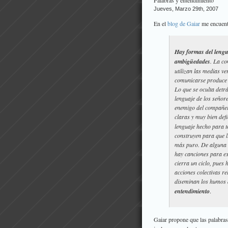
Palabras y entendimiento
Jueves, Marzo 29th, 2007
En el
blog de Gaiar
me encuentr
Hay formas del lengu
ambigüedades
. La c
utilizan las medias ve
comunicarse produce l
Lo que se oculta detr
lenguaje de los señore
enemigo del compañeri
claras y muy bien def
lenguaje hecho para t
construyen para que l
más puro. De alguna 
hay canciones para ex
cierra un ciclo, pues
acciones colectivas r
diseminan los humos d
entendimiento
.
Gaiar propone que las palabras