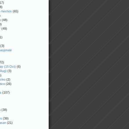
17)
8)
os hechos
(65)
)
o
(48)
8)
r
(49)
1)
(3)
nasjonale
72)
ay (15 Oct)
(6)
 Aug)
(3)
)
rino
(2)
tico
(26)
)
s
(107)
n
(38)
es
(39)
asan
(21)