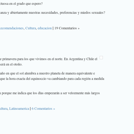
ectuosa en el grado que espero?
anza y abiertamente nuestras necesidades, preferencias y miedos sexuales?
ecomendaciones
,
Cultura
,
educacion
|
19 Comentarios »
 primavera para los que vivimos en el norte. En Argentina y Chile el
erá en el otoño.
l año en que el sol alumbra a nuestro planeta de manera equivalente e
orque la hora exacta del equinoccio va cambiando para cada región a medida
n porque me indica que los días empezarán a ser velozmente más largos
ltura
,
Latinoamerica
|
6 Comentarios »