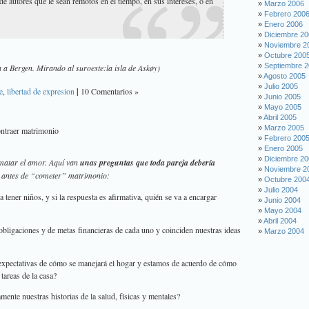
e autores que le sean remotos en el tiempo, en sus intereses, o en
Marzo 2006
Febrero 200
Enero 2006
Diciembre 2
Noviembre 2
Octubre 200
Septiembre 
ra a Bergen. Mirando al suroeste:la isla de Askøy)
Agosto 2005
Julio 2005
e
,
libertad de expresion
|
10 Comentarios »
Junio 2005
Mayo 2005
Abril 2005
Marzo 2005
ontraer matrimonio
Febrero 200
Enero 2005
Diciembre 2
 matar el amor. Aquí van
unas preguntas que toda pareja debería
Noviembre 2
) antes de “cometer” matrimonio:
Octubre 200
Julio 2004
tener niños, y si la respuesta es afirmativa, quién se va a encargar
Junio 2004
Mayo 2004
Abril 2004
obligaciones y de metas financieras de cada uno y coinciden nuestras ideas
Marzo 2004
expectativas de cómo se manejará el hogar y estamos de acuerdo de cómo
 tareas de la casa?
nte nuestras historias de la salud, físicas y mentales?