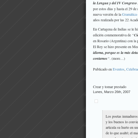
la Lengua y del IV Congreso
por estos días y hasta el 29 d
nueva versión de la
Gramática 
años realizada por las 22 Acad
En Cartagena de Indias se le h
edición conmemorativa de
“
Ci
en Rosario (Argentina) con la 
El Rey se hizo presente en Me
idioma, porque es la más deta
contamos
“
. (more…)
Publicado en
Eventos
,
Celebra
Crear y tomar prestado
Lunes, Marzo 26th, 2007
Los poetas inmaduros 
y los buenos lo convie
articula su hurto en u
de lo que asaltó; el m