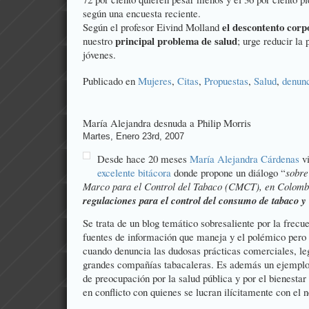
según una encuesta reciente.
el descontento corp
Según el profesor Eivind Molland
principal problema de salud
nuestro
; urge reducir la 
jóvenes.
Publicado en
Mujeres
,
Citas
,
Propuestas
,
Salud
,
denun
María Alejandra desnuda a Philip Morris
Martes, Enero 23rd, 2007
Desde hace 20 meses
María Alejandra Cárdenas
vi
excelente bitácora
donde propone un diálogo “
sobre
Marco para el Control del Tabaco (CMCT), en Colombia
regulaciones para el control del consumo de tabaco y
Se trata de un blog temático sobresaliente por la frecu
fuentes de información que maneja y el polémico pero 
cuando denuncia las dudosas prácticas comerciales, le
grandes compañías tabacaleras. Es además un ejempl
de preocupación por la salud pública y por el bienestar
en conflicto con quienes
se lucran
ilícitamente con el n