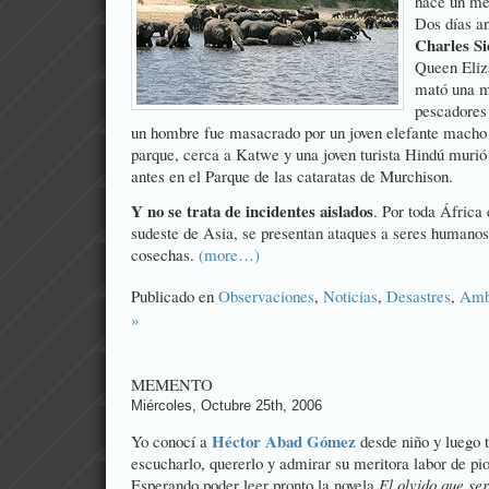
hace un me
Dos días an
Charles Si
Queen Eliz
mató una m
pescadores
un hombre fue masacrado por un joven elefante macho e
parque, cerca a Katwe y una joven turista Hindú muri
antes en el Parque de las cataratas de Murchison.
Y no se trata de incidentes aislados
. Por toda África 
sudeste de Asia, se presentan ataques a seres humanos
cosechas.
(more…)
Publicado en
Observaciones
,
Noticias
,
Desastres
,
Amb
»
MEMENTO
Miércoles, Octubre 25th, 2006
Héctor Abad Gómez
Yo conocí a
desde niño y luego t
escucharlo, quererlo y admirar su meritora labor de pi
Esperando poder leer pronto la novela
El olvido que se