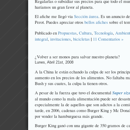
Regalarlas o subsidiar sus precios para que todo el mu
haríamos un gran favor al planeta.
El afiche me llegó via
Sección áurea
. Es un anuncio de
Perot. Puedes apreciar otros
bellos afiches
sobre el tem
Publicado en
Propuestas
,
Cultura
,
Tecnología
,
Ambien
|
integral
,
invitaciones
,
bicicletas
11 Comentarios »
¿Volver a ser monos para salvar nuestro planeta?
Lunes, Abril 21st, 2008
A la China le están echando la culpa de ser los princip
aumento en los precios de los alimentos. No faltaba má
Bush y sus cuates, la culpa la tienen otros.
A pesar de la fuerza que tuvo el documental
Super siz
al mundo como la mala alimentación puede ser desastro
especialmente la de aquellos que son adictos a la com
tarde, en 2006, cadenas como Burger King y Mc Donal
por vender la hamburguesa más grande.
Burger King ganó con una gigante de 350 gramos de car