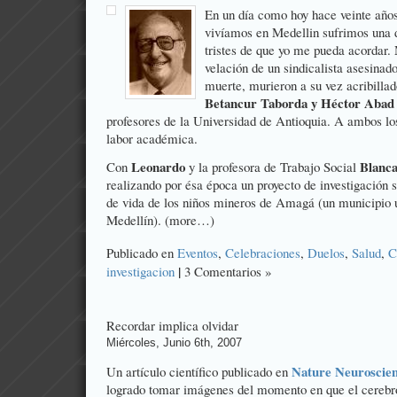
En un día como hoy hace veinte año
vivíamos en Medellin sufrimos una d
tristes de que yo me pueda acordar. 
velación de un sindicalista asesinad
muerte, murieron a su vez acribillad
Betancur Taborda y Héctor Aba
profesores de la Universidad de Antioquia. A ambos lo
labor académica.
Leonardo
Blanca
Con
y la profesora de Trabajo Social
realizando por ésa época un proyecto de investigación s
de vida de los niños mineros de Amagá (un municipio 
Medellín). (more…)
Publicado en
Eventos
,
Celebraciones
,
Duelos
,
Salud
,
C
|
investigacion
3 Comentarios »
Recordar implica olvidar
Miércoles, Junio 6th, 2007
Nature Neuroscie
Un artículo científico publicado en
logrado tomar imágenes del momento en que el cere