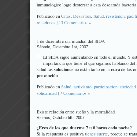
inmunológico logre desterrar a esta descarada bacteria
Publicado en
Citas
,
Desastres
,
Salud
,
resistencia pacif
|
relaciones
13 Comentarios »
1 de diciembre día mundial del SIDA
Sábado, Diciembre 1st, 2007
El SIDA sigue aumentando en todo el mundo. Y es
importancia que tiene el que sigamos hablando del
as soluciones
cura
salud l
no están tanto en la
de las e
prevención
Publicado en
Salud
,
activismo
,
participacion
,
sociedad
|
solidaridad
7 Comentarios »
Existe relación entre sueño y la mortalidad
Viernes, Octubre 5th, 2007
¿Eres de los que duerme 7 u 8 horas cada noche?
Si la respuesta es positiva
tienes suerte
, porque se trat