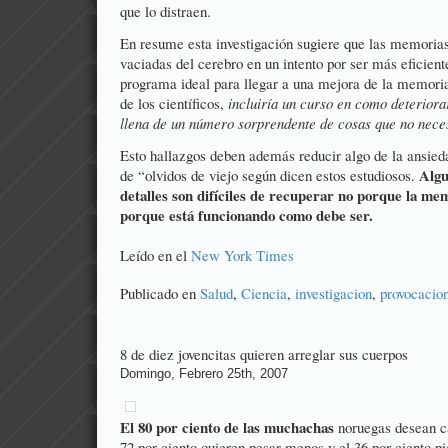
que lo distraen.
En resume esta investigación sugiere que las memoria
vaciadas del cerebro en un intento por ser más eficien
programa ideal para llegar a una mejora de la memori
de los científicos,
incluiría un curso en como deterior
llena de un número sorprendente de cosas que no necesi
Esto hallazgos deben además reducir algo de la ansie
Algu
de “olvidos de viejo según dicen estos estudiosos.
detalles son difíciles de recuperar no porque la mem
porque está funcionando como debe ser.
Leído en el
New York Times
Publicado en
Salud
,
Ciencia
,
investigacion
,
provocacio
8 de diez jovencitas quieren arreglar sus cuerpos
Domingo, Febrero 25th, 2007
El 80 por ciento de las muchachas
noruegas desean ca
72 por ciento quieren pesar menos y el 36 por ciento pi