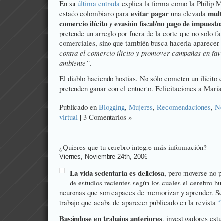
En su
última entrada
explica la forma como l
a Philip M
evitar pagar
mult
estado colombiano para
una elevada
comercio ilícito y evasión fiscal/no pago de impuesto
pretende un arreglo por fuera de la corte que no solo f
comerciales, sino que también busca hacerla aparece
contra el comercio ilícito y promover campañas en fav
ambiente”
.
El diablo haciendo hostias. No sólo cometen un ilícito 
pretenden ganar con el entuerto. Felicitaciones a María
Publicado en
Blogging
,
Mujeres
,
Recomendaciones
,
No
|
virtual
3 Comentarios »
¿Quieres que tu cerebro integre más información?
Viernes, Noviembre 24th, 2006
La vida sedentaria es deliciosa
, pero moverse no 
de estudios recientes según los cuales el cerebro 
neuronas que son capaces de memorizar y aprender. Se
trabajo que acaba de aparecer publicado en la revista
‘
Basándose en trabajos anteriores
, investigadores est