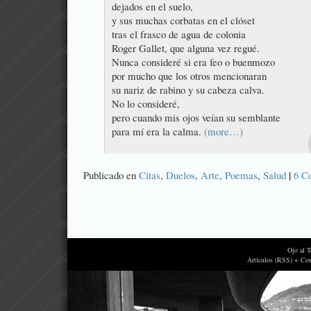
dejados en el suelo,
y sus muchas corbatas en el clóset
tras el frasco de agua de colonia
Roger Gallet, que alguna vez regué.
Nunca consideré si era feo o buenmozo
por mucho que los otros mencionaran
su nariz de rabino y su cabeza calva.
No lo consideré,
pero cuando mis ojos veían su semblante
para mí era la calma.
(more…)
|
Publicado en
Citas
,
Duelos
,
Arte
,
Poemas
,
Salud
6 C
Ojo al 
Artículos (RSS) + Co