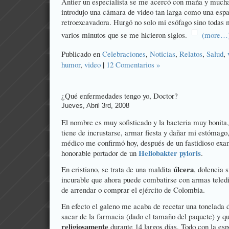
Antier un especialista se me acercó con maña y mucha
introdujo una cámara de video tan larga como una esp
retroexcavadora. Hurgó no solo mi esófago sino todas m
varios minutos que se me hicieron siglos.
(more…
Publicado en
Celebraciones
,
Noticias
,
Relatos
,
Salud
,
|
humor
,
video
12 Comentarios »
¿Qué enfermedades tengo yo, Doctor?
Jueves, Abril 3rd, 2008
El nombre es muy sofisticado y la bacteria muy bonita
tiene de incrustarse, armar fiesta y dañar mi estómago
médico me confirmó hoy, después de un fastidioso exa
Heliobakter pyloris
honorable portador de un
.
úlcera
En cristiano, se trata de una maldita
, dolencia 
incurable que ahora puede combatirse con armas teled
de arrendar o comprar el ejército de Colombia.
En efecto el galeno me acaba de recetar una tonelada d
sacar de la farmacia (dado el tamaño del paquete) y 
religiosamente
durante 14 largos días. Todo con la es