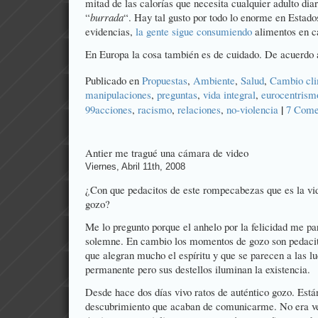
mitad de las calorías que necesita cualquier adulto di
“
burrada
“. Hay tal gusto por todo lo enorme en Estado
evidencias,
la gente sigue consumiendo
alimentos en c
En Europa la cosa también es de cuidado. De acuerdo 
Publicado en
Propuestas
,
Ambiente
,
Salud
,
Cambio cli
manipulaciones
,
preguntas
,
vida integral
,
eurocentrism
|
99acciones
,
racismo
,
relaciones
,
no-violencia
7 Come
Antier me tragué una cámara de video
Viernes, Abril 11th, 2008
¿Con que pedacitos de este rompecabezas que es la vid
gozo?
Me lo pregunto porque el anhelo por la felicidad me p
solemne. En cambio los momentos de gozo son pedacito
que alegran mucho el espíritu y que se parecen a las l
permanente pero sus destellos iluminan la existencia.
Desde hace dos días vivo ratos de auténtico gozo. Está
descubrimiento que acaban de comunicarme. No era ver