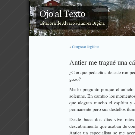
«
Congreso ilegítimo
Antier me tragué una c
¿Con que pedacitos de este rompec
gozo?
Me lo pregunto porque el anhelo 
solemne. En cambio los momentos d
que alegran mucho el espíritu y 
permanente pero sus destellos ilumi
Desde hace dos días vivo ratos
descubrimiento que acaban de com
Antier un especialista se me ac