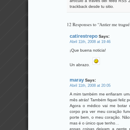
artículo a través del feed RSS
trackback desde tu sitio.
12 Responses to “Antier me tragu
catirestrepo
Says:
Abril 11th, 2008 at 19:46
¡Que buena noticia!
Un abrazo.
maray
Says:
Abril 11th, 2008 at 20:05
A mim também me enfiaram uma
mês atrás! Também fiquei feliz po
Agora o médico vai me botar
corpo pra ver meu coração fun
porte bem, o meu coração. Não é
mas é o único que tenho…
essas coisas deixam a gente