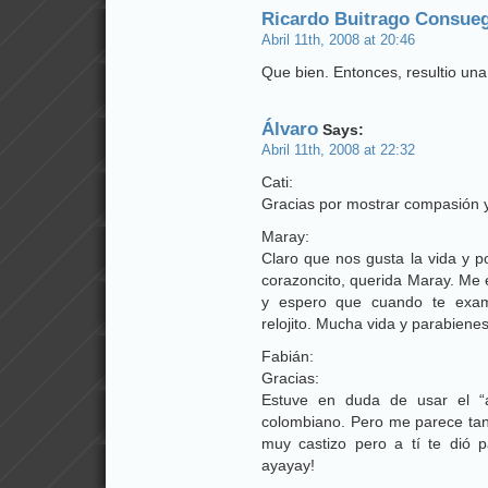
Ricardo Buitrago Consue
Abril 11th, 2008 at 20:46
Que bien. Entonces, resultio una
Álvaro
Says:
Abril 11th, 2008 at 22:32
Cati:
Gracias por mostrar compasión y 
Maray:
Claro que nos gusta la vida y p
corazoncito, querida Maray. Me 
y espero que cuando te exam
relojito. Mucha vida y parabienes
Fabián:
Gracias:
Estuve en duda de usar el “a
colombiano. Pero me parece tan 
muy castizo pero a tí te dió
ayayay!