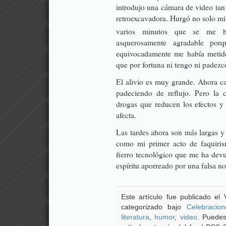
introdujo una cámara de video ta
retroexcavadora. Hurgó no solo mi 
varios minutos que se me hi
asquerosamente agradable por
equivocadamente me había metid
que por fortuna ni tengo ni padezc
El alivio es muy grande. Ahora ca
padeciendo de reflujo. Pero la 
drogas que reducen los efectos y
afecta.
Las tardes ahora son más largas y
como mi primer acto de faquirism
fierro tecnológico que me ha devu
espíritu aporreado por una falsa not
Este artículo fue publicado el 
categorizado bajo
Celebracion
literatura
,
humor
,
video
. Puedes