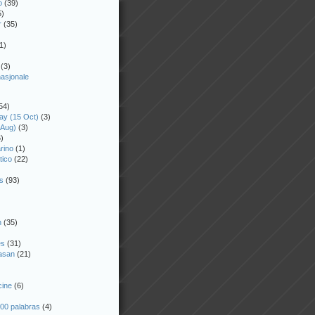
o
(39)
5)
r
(35)
1)
(3)
nasjonale
54)
ay (15 Oct)
(3)
 Aug)
(3)
)
rino
(1)
tico
(22)
)
s
(93)
n
(35)
es
(31)
asan
(21)
cine
(6)
00 palabras
(4)