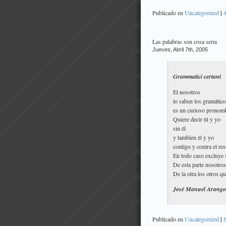
Publicado en
Uncategorized
|
Las palabras son cosa seria
Jueves, Abril 7th, 2005
Grammatici certant
El nosotros
lo saben los gramátic
es un curioso pronom
Quiere decir tú y yo
sin él
y tambien él y yo
contigo y contra el res
En todo caso excluye 
De esta parte nosotros
De la otra los otros q
José Manuel Arango
Publicado en
Uncategorized
|