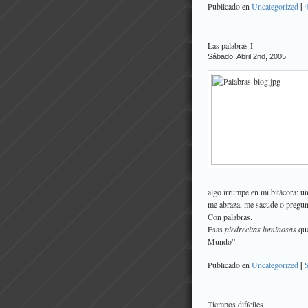
Publicado en
Uncategorized
|
Las palabras I
Sábado, Abril 2nd, 2005
algo irrumpe en mi bitácora: u
me abraza, me sacude o pregunt
Con palabras.
Esas
piedrecitas luminosas
que
Mundo”.
Publicado en
Uncategorized
|
Tiempos difíciles