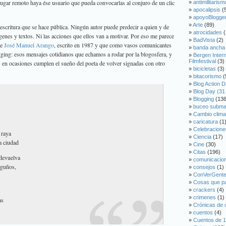
lugar remoto haya ése usuario que pueda convocarlas al conjuro de un clic
antimilitarism
apocalipsis
(
apoyoBlogge
Arte
(89)
 escritura que se hace pública. Ningún autor puede predecir a quien y de
atrocidades
(
genes y textos. Ni las acciones que ellos van a motivar. Por eso me parece
BadVista
(2)
de
José Manuel Arango
, escrito en 1987 y que como vasos comunicantes
banda ancha
gging: esos mensajes cotidianos que echamos a rodar por la blogosfera, y
Bergen Inter
Filmfestival
(3)
n ocasiones cumplen el sueño del poeta de volver signadas con otro
bicicletas
(3)
bitacorismo
(
Blog Action D
Blog Day (31
Blogging
(136
buceo subma
Cambio clima
caricatura
(1
Celebracione
 raya
Ciencia
(17)
la ciudad
Cine
(30)
Citas
(196)
 devuelva
comunicacio
sguños,
consejos
(1)
ConVerGent
Cosas que p
crackers
(4)
crimenes
(1)
as
Crónicas de 
cuentos
(4)
Cuentos de 1