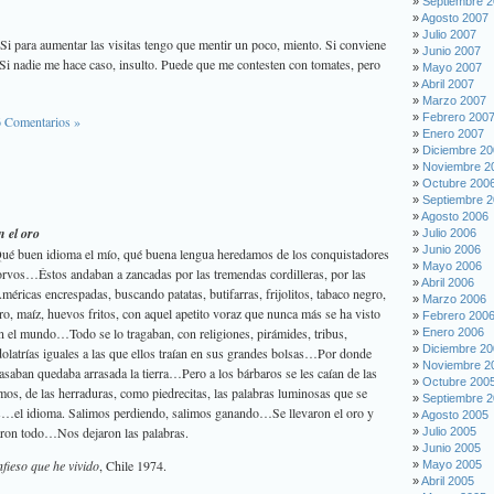
Septiembre 
Agosto 2007
Julio 2007
. Si para aumentar las visitas tengo que mentir un poco, miento. Si conviene
Junio 2007
 Si nadie me hace caso, insulto. Puede que me contesten con tomates, pero
Mayo 2007
Abril 2007
Marzo 2007
Febrero 200
6 Comentarios »
Enero 2007
Diciembre 2
Noviembre 2
Octubre 200
Septiembre 
Agosto 2006
n el oro
Julio 2006
Junio 2006
ué buen idioma el mío, qué buena lengua heredamos de los conquistadores
Mayo 2006
orvos…Éstos andaban a zancadas por las tremendas cordilleras, por las
Abril 2006
méricas encrespadas, buscando patatas, butifarras, frijolitos, tabaco negro,
Marzo 2006
ro, maíz, huevos fritos, con aquel apetito voraz que nunca más se ha visto
Febrero 200
n el mundo…Todo se lo tragaban, con religiones, pirámides, tribus,
Enero 2006
Diciembre 2
dolatrías iguales a las que ellos traían en sus grandes bolsas…Por donde
Noviembre 2
asaban quedaba arrasada la tierra…Pero a los bárbaros se les caían de las
Octubre 200
lmos, de las herraduras, como piedrecitas, las palabras luminosas que se
Septiembre 
s…el idioma. Salimos perdiendo, salimos ganando…Se llevaron el oro y
Agosto 2005
aron todo…Nos dejaron las palabras.
Julio 2005
Junio 2005
fieso que he vivido
, Chile 1974.
Mayo 2005
Abril 2005