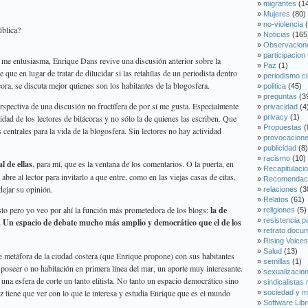
migrantes
(1
Mujeres
(80)
no-violencia
(
ública?
Noticias
(165
Observacion
participacion
e me entusiasma,
Enrique Dans
revive una discusión anterior sobre la
Paz
(1)
e que en lugar de tratar de dilucidar si las retahílas de un periodista dentro
periodismo c
ora, se discuta mejor quienes son los habitantes de la blogosfera.
poli­tica
(45)
preguntas
(3
rspectiva de una discusión no fructífera de por sí me gusta. Especialmente
privacidad
(4
idad de los lectores de bitácoras y no sólo la de quienes las escriben. Que
privacy
(1)
Propuestas
(
entrales para la vida de la blogosfera. Sin lectores no hay actividad
provocacion
publicidad
(8)
racismo
(10)
l de ellas
, para mí, que es la ventana de los comentarios. O la puerta, en
Recapitulaci
abre al lector para invitarlo a que entre, como en las viejas casas de citas,
Recomendac
dejar su opinión.
relaciones
(3
Relatos
(61)
sto pero yo veo por ahí la función más prometedora de los blogs:
la de
religiones
(5)
resistencia p
a. Un espacio de debate mucho más amplio y democrático que el de los
retrato docu
Rising Voices
Salud
(13)
e metáfora de la ciudad costera (que Enrique propone) con sus habitantes
semillas
(1)
oseer o no habitación en primera línea del mar, un aporte muy interesante.
sexualizacion
, una esfera de corte un tanto elitista. No tanto un espacio democrático sino
sindicalistas
vez tiene que ver con lo que le interesa y estudia Enrique que es el mundo
sociedad y m
Software Libr