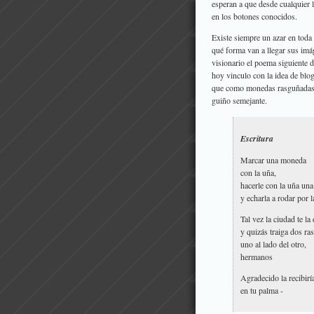
esperan a que desde cualquier 
en los botones conocidos.
Existe siempre un azar en toda
qué forma van a llegar sus imá
visionario el poema siguiente 
hoy vinculo con la idea de blo
que como monedas rasguñadas e
guiño semejante.
Escritura
Marcar una moneda
con la uña,
hacerle con la uña una
y echarla a rodar por 
Tal vez la ciudad te la
y quizás traiga dos ra
uno al lado del otro,
hermanos
Agradecido la recibirí
en tu palma -