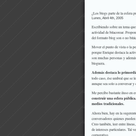
¿Los blogs parte de la esfera p
Lunes, Abril 4th, 2005
Escribiendo sobre un tema qu
actividad de bitacorear. Propon
del formato blog son o no bitác
Mover el punto de vista o la pe
porque Enrique destaca la activ
son muchas personas y además c
bloguera.
Además destaca lo primordia
todo caso, ése umbral que se le 
aunque sea solo a conversar y 
Me percibo bastante iluso en e
construir una esfera públic
medios tradicionales.
Ahora bien, hay en la sugerent
conversadores quienes pueden p
Creo también, leer entre líneas
de intereses particulares. Tal 
corporativo.