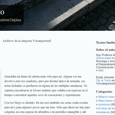
Archivos de la categoría 'Uncategorized'
Textos Suelt
Sobre el aut
Soy Profesor A
Universidad de
Noruega y ens
el Departament
Comunicación S
»
Más
Guardaba mi diario de adolescente sólo para mí. Alguna vez me
Estás mirando 
devolví a leer ése cuaderno, pero por destino típico de nómada, sus
Ojo al Texto
en 
'Uncategorized'
notas fechadas se perdieron en alguna de las múltiples mudanzas. Ni
siquiera encontraron al Álvaro maduro que soñaba con regresar en el
Categorías
tiempo a encontrar aquellos ecos de sensaciones y experiencias.
6Marzo mar
99acciones
(
Con los blogs es distinto. En mi caso también sus notas están escritas
activismo
(95
para mí y para algunos pocos que me leen. Sólo que ahora las tejo para
Al ritmo de l
colgarlas en esta especie de alfombra o de periódico intangible y allí
Ambiente
(50