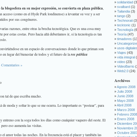
solidaridad
(3
svalbard
(1)
 la blogosfera en su mejor expresión, se convierta en plaza pública
,
Tailandia
(3)
n acceso (como en el Hyde Park londinense) a levantar su voz y a ser
tango
(2)
atidos por sus congéneres.
Technorati
(3
tecktonic
(1)
 varias razones, entre otras la brecha tecnológica. Que es una cosa muy
Tecnología
(6
te por estas costas. Pero hacia allá deberíamos ir, si la tecnología es tan
Teoría
(47)
oslo.
timadores
(1
Uncategoriz
convirtiéndose en un espacio de conversaciones donde lo que priman son
usos-digitale
Viajes
(43)
o en lugar del bienestar de todos y el futuro de la
res pública
vida integral
(
video
(23)
4 Comentarios »
VideoBarrio
(
Web2.0
(24)
Archivos
o
Agosto 2008
Julio 2008
con tal de que escriba mucho.
Junio 2008
Mayo 2008
tá de moda y soltar lo que se me ocurra. Lo importante es “postear”, para
Abril 2008
Marzo 2008
Febrero 200
Enero 2008
 y entreno con la soga todos los días como cualquier vaquero del oeste. El
Diciembre 2
 pero eso aumenta las visitas.
Noviembre 2
Octubre 200
o el amor todas las noches. En la frecuencia está el placer y también las