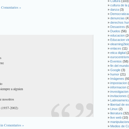
Cultura
(103)
cultura de la
4 Comentarios »
danza
(3)
Democratiza
denuncias
(4
derechos hu
Desastres
(5
Duelos
(56)
educacion
(2
Educacion vir
elearning2lei
enlaces
(11)
etica digital
(2
os
eurocentrism
Eventos
(58)
bre
fin del mundo
Google
(3)
humor
(21)
Imágenes
(9
to
impostacion
(
informacion
(
siempre a alguien
investigacion
invitaciones
(
ue nosotros
Latinoameric
libertad de e
(1937-2002)
Linux
(2)
literatura
(32)
live web
(10)
manipulacion
Sin Comentarios »
Medios de C