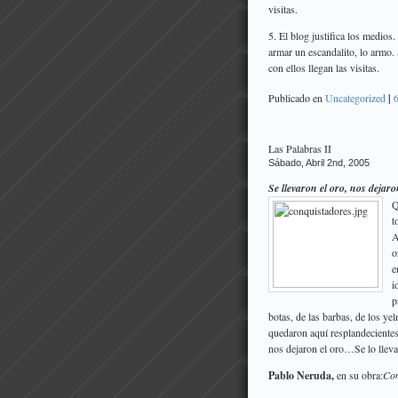
visitas.
5. El blog justifica los medios
armar un escandalito, lo armo.
con ellos llegan las visitas.
Publicado en
Uncategorized
|
Las Palabras II
Sábado, Abril 2nd, 2005
Se llevaron el oro, nos dejaro
Q
t
A
o
e
i
p
botas, de las barbas, de los ye
quedaron aquí resplandeciente
nos dejaron el oro…Se lo llev
Pablo Neruda,
en su obra:
Con