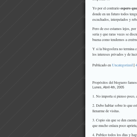
Yo por el contrario
espero que
donde en un futuro todos tenga
escuchados, interpelados y reb
Pero de eso estamos lejos, por
seria y que raras veces se discu
buena como tendemos a creérn
Y si la blogosfera no termina 
los intereses privados y de lucr
Publicado en
Uncategorized
|
Propósitos del bloguero famos
Lunes, Abril 4th, 2005
1. No importa si pienso poco, 
2. Debo hablar sobre lo que es
llenarme de visitas.
3. Copio sin que se den cuenta
que mucho enlaza poco aprieta,
4. Publico todos los días y hag