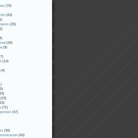
 paz
(70)
ción
(63)
1)
manos
(25)
1)
4)
tual
(26)
oa
(9)
7)
o
(14)
(4)
1)
5)
33)
(23)
23)
a
(71)
xpresion
(47)
es
(30)
omunicacion
(43)