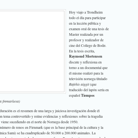
Hoy viajo a Trondheim
todo el día para participar
en la lección pública y
examen oral de una tesis de
Master realizada por un
profesor y realizador de
cine del College de Bodø.
En la tesis escrita,
Raymond Mortensen
discute y reflexiona en
torno a un documental que
él mismo realizó para la
televisión noruega titulado
Rafehis aiggit
(que
traducido del lapón sería en
español
Tiempos
pa finmarkesa)
uración es el resumen de una larga y juiciosa investigación donde él
un tema controvertido y reúne evidencias y reflexiones sobre la tragedia
e viene sucediendo en el norte de Noruega desde 1950.
número de renos en Firnmark (que es la base principal de la cultura y la
tnica Sami) se ha cuadruplicado de 50.000 a 200.000 animales. La