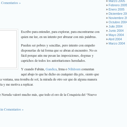
Marzo 2005
4 Comentarios »
Febrero 200
Enero 2005
Diciembre 2
Noviembre 2
Octubre 200
Julio 2004
Junio 2004
Escribo para entender, para explorar, para encontrarme con
Mayo 2004
quien me lee, en un intento por abrazar con mis palabras.
Abril 2004
Marzo 2004
Pueden ser pobres y sencillas, pero intento con empeño
disponerlas de tal forma que se abran al encuentro. No es
fácil porque aún me pesan las imposiciones, dogmas y
caprichos de todos los autoritarismos heredados.
Y cuando
Fabián
,
Gandica
, Irma o
Nihilsum
comentan
aquí abajo lo que he dicho en cualquier día gris, siento que
na ventana, una tromba de sol, la mirada de otro ser que de alguna manera
a y me motiva a replicar.
 Neruda valoró mucho más, que todo el oro de la Conquista del “Nuevo
Sin Comentarios »