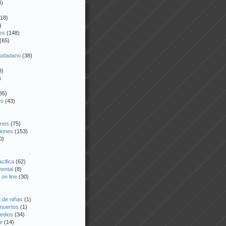
4)
18)
)
es
(148)
(65)
iudadano
(38)
9)
)
85)
es
(43)
ones
(75)
iones
(153)
0)
acifica
(62)
mental
(8)
 on line
(30)
 de niñas
(1)
 muertos
(1)
edios
(34)
e
(14)