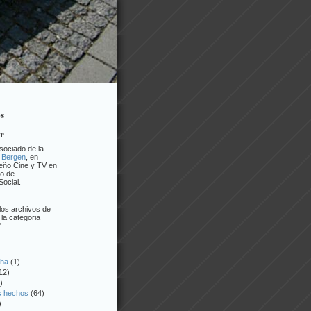
os
or
sociado de la
 Bergen
, en
eño Cine y TV en
o de
ocial.
los archivos de
la categoria
.
cha
(1)
12)
)
os hechos
(64)
)