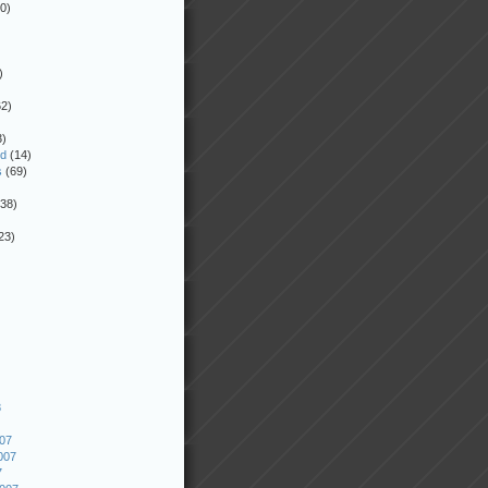
0)
)
2)
3)
ed
(14)
s
(69)
38)
23)
8
007
007
7