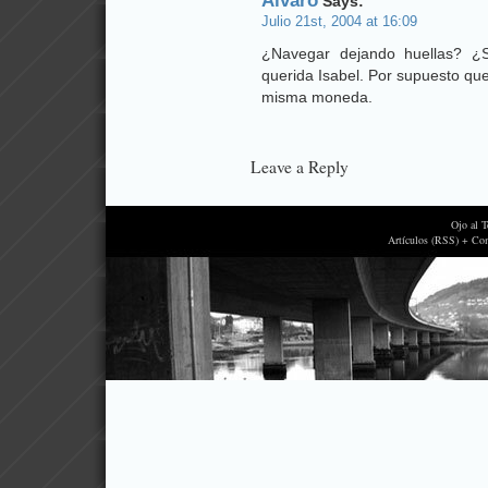
Alvaro
Says:
Julio 21st, 2004 at 16:09
¿Navegar dejando huellas? ¿S
querida Isabel. Por supuesto qu
misma moneda.
Leave a Reply
Ojo al 
Artículos (RSS) + Co