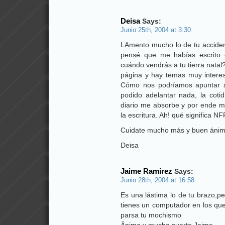
Deisa
Says:
Junio 25th, 2004 at 3:30
LAmento mucho lo de tu accident
pensé que me habías escrito e
cuándo vendrás a tu tierra natal? 
página y hay temas muy interes
Cómo nos podríamos apuntar a
podido adelantar nada, la coti
diario me absorbe y por ende me
la escritura. Ah! qué significa N
Cuidate mucho más y buen ánim
Deisa
Jaime Ramirez
Says:
Junio 28th, 2004 at 16:58
Es una lástima lo de tu brazo,p
tienes un computador en los que
parsa tu mochismo