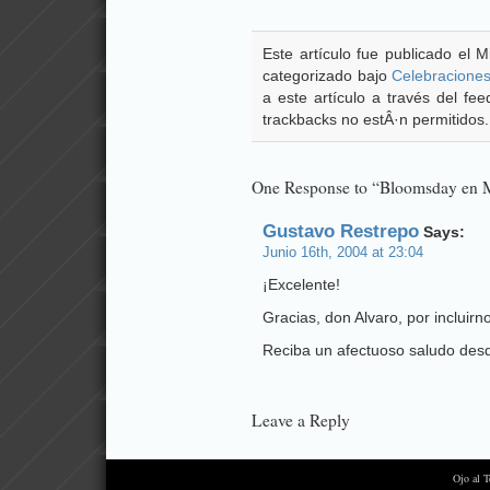
Este artículo fue publicado el M
categorizado bajo
Celebracione
a este artículo a través del f
trackbacks no estÂ·n permitidos.
One Response to “Bloomsday en M
Gustavo Restrepo
Says:
Junio 16th, 2004 at 23:04
¡Excelente!
Gracias, don Alvaro, por incluir
Reciba un afectuoso saludo desd
Leave a Reply
Ojo al 