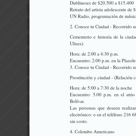
Dublineses de $20.500 a $15.400
Retrato del artista adolescente d
UN Radio, programación de músic
2. Conoce tu Ciudad - Recorrido 
Cementerio e historia de la ciuda
Ulises):
Hora: de 2:00 a 4:30 p.m.
Encuentro: 2:00 p.m. en la Plazole
3. Conoce tu Ciudad - Recorrido u
Prostitución y ciudad - (Relación c
Hora: de 5:00 a 7:30 de la noche
Encuentro: 5:00 p.m. en el atrio
Bolívar.
Las personas que deseen realizar
electrónico: o en el teléfono 216 68
sin costo.
4. Colombo Americano