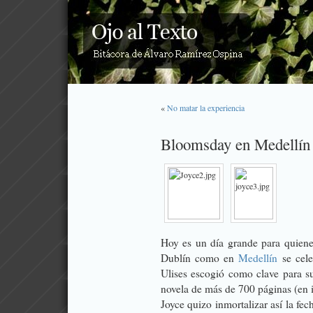
«
No matar la experiencia
Bloomsday en Medellín 
Hoy es un día grande para quien
Dublín
como en
Medellín
se cele
Ulises escogió como clave para 
novela de más de 700 páginas (en 
Joyce quizo inmortalizar así la fe