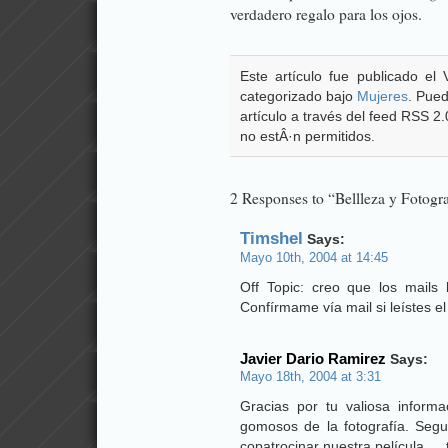
verdadero regalo para los ojos.
Este artículo fue publicado el
categorizado bajo
Mujeres
. Pued
artículo a través del feed RSS 2
no estÂ·n permitidos.
2 Responses to “Bellleza y Fotogra
Timshel
Says:
Mayo 10th, 2004 at 14:45
Off Topic: creo que los mails
Confírmame vía mail si leístes el
Javier Dario Ramirez
Says:
Mayo 18th, 2004 at 3:31
Gracias por tu valiosa inform
gomosos de la fotografía. Segu
copatrocinar nuestra película….