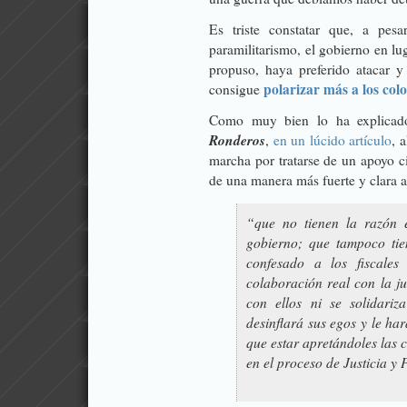
Es triste constatar que
, a pesa
paramilitarismo, el gobierno en lu
propuso, haya preferido atacar y
polarizar más a los co
consigue
Como muy bien lo ha explicado
Ronderos
,
en un lúcido artículo
, 
marcha por tratarse de un apoyo ci
de una manera más fuerte y clara a 
“que no tienen la razón e
gobierno; que tampoco tie
confesado a los fiscale
colaboración real con la ju
con ellos ni se solidari
desinflará sus egos y le har
que estar apretándoles las 
en el proceso de Justicia y 