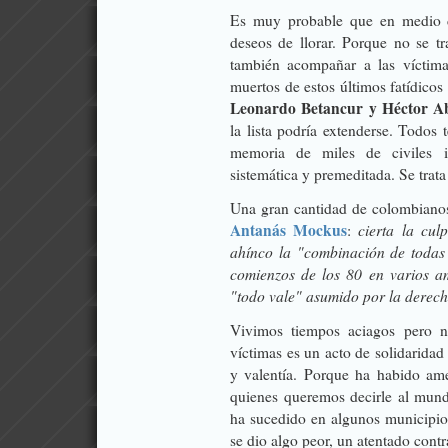
Es muy probable que en medio 
deseos de llorar. Porque no se tr
también acompañar a las víctima
muertos de estos últimos fatídico
Leonardo Betancur y Héctor A
la lista podría extenderse. Todos
memoria de miles de civiles 
sistemática y premeditada. Se trat
Una gran cantidad de colombianos
Antanás Mockus
cierta la cu
:
ahínco la "combinación de todas
comienzos de los 80 en varios am
"todo vale" asumido por la derec
Vivimos tiempos aciagos pero no
víctimas es un acto de solidarida
y valentía. Porque ha habido ame
quienes queremos decirle al mund
ha sucedido en algunos municipio
se dio algo peor, un atentado cont