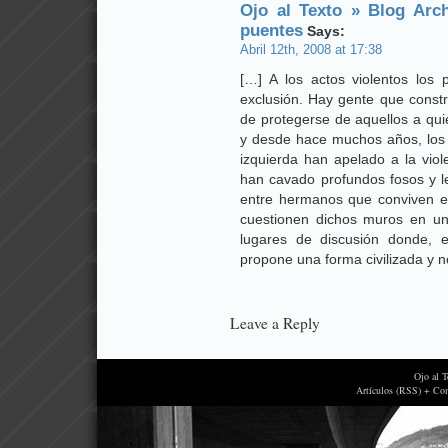
Ojo al Texto » Blog Arc
puentes
Says:
Abril 12th, 2008 at 17:38
[…] A los actos violentos los p
exclusión. Hay gente que constr
de protegerse de aquellos a qu
y desde hace muchos años, los 
izquierda han apelado a la viol
han cavado profundos fosos y l
entre hermanos que conviven en
cuestionen dichos muros en un
lugares de discusión donde, e
propone una forma civilizada y no
Leave a Reply
Ojo al 
Artículos (RSS) + Co