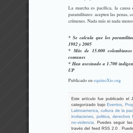
La marcha es pacífica, la causa
paramilitares: acepten las penas, c
crímenes. Nada más ni nada menos 
* Se calcula que los paramilit
1982 y 2005
* Más de 15.000 colombianos 
comunes
* Han asesinado a 1.700 indígena
UP
Publicado en
equinoXio.org
Este artículo fue publicado el
categorizado bajo
Eventos
,
Pro
Latinoamerica
,
cultura de la paz
invitaciones
,
poli­tica
,
derechos
no-violencia
. Puedes seguir las
través del feed RSS 2.0 . Pue