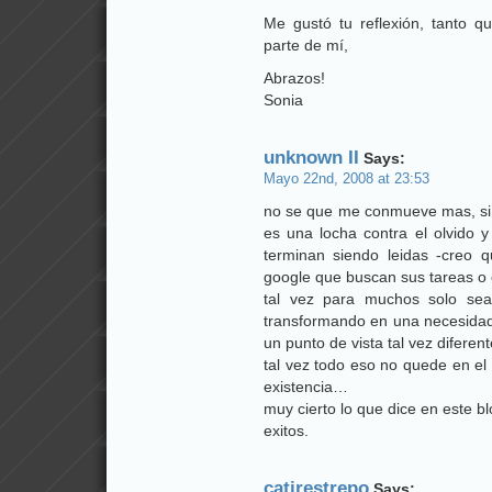
Me gustó tu reflexión, tanto q
parte de mí,
Abrazos!
Sonia
unknown II
Says:
Mayo 22nd, 2008 at 23:53
no se que me conmueve mas, si e
es una locha contra el olvido y
terminan siendo leidas -creo 
google que buscan sus tareas o 
tal vez para muchos solo se
transformando en una necesidad 
un punto de vista tal vez difere
tal vez todo eso no quede en el o
existencia…
muy cierto lo que dice en este b
exitos.
catirestrepo
Says: