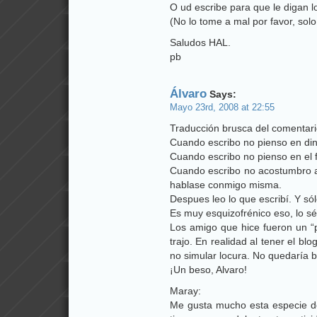
O ud escribe para que le digan 
(No lo tome a mal por favor, sol
Saludos HAL.
pb
Álvaro
Says:
Mayo 23rd, 2008 at 22:55
Traducción brusca del comentar
Cuando escribo no pienso en di
Cuando escribo no pienso en el 
Cuando escribo no acostumbro a
hablase conmigo misma.
Despues leo lo que escribí. Y sól
Es muy esquizofrénico eso, lo s
Los amigo que hice fueron un “
trajo. En realidad al tener el 
no simular locura. No quedaría 
¡Un beso, Alvaro!
Maray:
Me gusta mucho esta especie de 