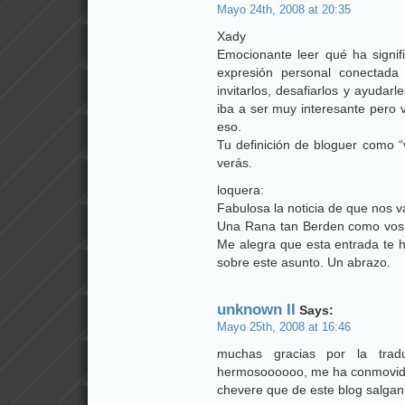
Mayo 24th, 2008 at 20:35
Xady
Emocionante leer qué ha signif
expresión personal conectad
invitarlos, desafiarlos y ayuda
iba a ser muy interesante pero
eso.
Tu definición de bloguer como “v
verás.
loquera:
Fabulosa la noticia de que nos 
Una Rana tan Berden como vos 
Me alegra que esta entrada te h
sobre este asunto. Un abrazo.
unknown II
Says:
Mayo 25th, 2008 at 16:46
muchas gracias por la trad
hermosoooooo, me ha conmovid
chevere que de este blog salgan 