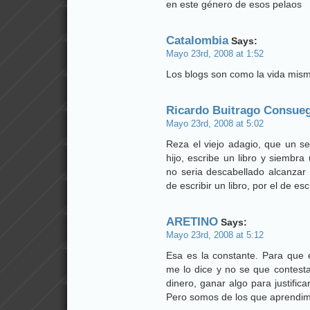
en este género de esos pelaos
Catalombia
Says:
Mayo 23rd, 2008 at 1:52
Los blogs son como la vida mis
Ricardo Buitrago Consue
Mayo 23rd, 2008 at 5:02
Reza el viejo adagio, que un s
hijo, escribe un libro y siembra
no seria descabellado alcanzar 
de escribir un libro, por el de esc
ARETINO
Says:
Mayo 23rd, 2008 at 5:12
Esa es la constante. Para que 
me lo dice y no se que contesta
dinero, ganar algo para justific
Pero somos de los que aprendimos