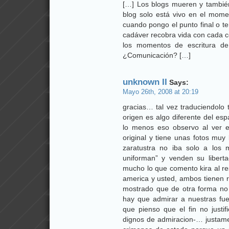
[…] Los blogs mueren y tambié
blog solo está vivo en el mom
cuando pongo el punto final o ter
cadáver recobra vida con cada c
los momentos de escritura de 
¿Comunicación? […]
unknown II
Says:
Mayo 26th, 2008 at 20:19
gracias… tal vez traduciendol
origen es algo diferente del es
lo menos eso observo al ver e
original y tiene unas fotos muy 
zaratustra no iba solo a los m
uniforman” y venden su liber
mucho lo que comento kira al re
america y usted, ambos tienen r
mostrado que de otra forma no
hay que admirar a nuestras fu
que pienso que el fin no justi
dignos de admiracion-… justa