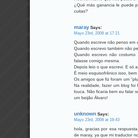
¿Qué más ganancia le puede pe
cuitas?
maray
Says:
Mayo 23rd, 2008 at 17:21
Quando escreve não penso em d
Quando escrevo também não pen
Quando escrevo não costumo p
falasse comigo mesma.
Depois leio o que escrevi. E só a
É meio esquisofrênico isso, bem 
Os amigos que fiz foram um “plu
Na realidade, fazer um blog fo
louca. Não ficaria bem eu falar 
um beijão Álvaro!
unknown
Says:
Mayo 23rd, 2008 at 19:43
hola, gracias por esa respuesta
de maray, ya que mi traductor 