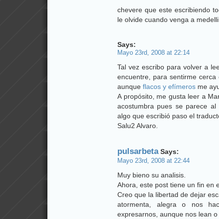
chevere que este escribiendo to
le olvide cuando venga a medelli
Says:
Mayo 23rd, 2008 at 22:14
Tal vez escribo para volver a l
encuentre, para sentirme cerca 
aunque
flacos y efímeros
me ayud
A propósito, me gusta leer a Ma
acostumbra pues se parece al
algo que escribió paso el traductor
Salu2 Alvaro.
pulsarbeta
Says:
Mayo 23rd, 2008 at 22:44
Muy bieno su analisis.
Ahora, este post tiene un fin en e
Creo que la libertad de dejar es
atormenta, alegra o nos hac
expresarnos, aunque nos lean o