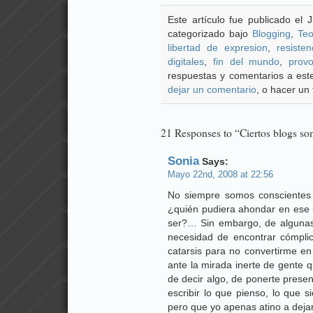
Este artículo fue publicado el
categorizado bajo
Blogging
,
Teo
libertad de expresion
,
resisten
digitales
,
fin del mundo
,
prov
respuestas y comentarios a este
dejar un comentario
, o hacer un 
21 Responses to “Ciertos blogs son
Sonia
Says:
Mayo 22nd, 2008 at 22:56
No siempre somos conscientes
¿quién pudiera ahondar en ese u
ser?… Sin embargo, de algunas 
necesidad de encontrar cómpli
catarsis para no convertirme en
ante la mirada inerte de gente 
de decir algo, de ponerte presen
escribir lo que pienso, lo que s
pero que yo apenas atino a dejar