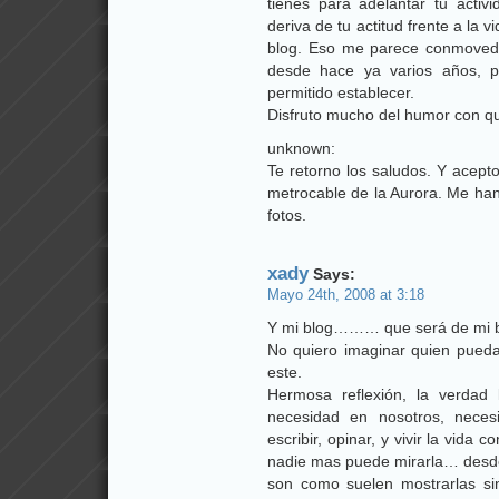
tienes para adelantar tu activ
deriva de tu actitud frente a la v
blog. Eso me parece conmovedo
desde hace ya varios años, p
permitido establecer.
Disfruto mucho del humor con qu
unknown:
Te retorno los saludos. Y acept
metrocable de la Aurora. Me ha
fotos.
xady
Says:
Mayo 24th, 2008 at 3:18
Y mi blog……… que será de mi b
No quiero imaginar quien pued
este.
Hermosa reflexión, la verdad
necesidad en nosotros, necesi
escribir, opinar, y vivir la vid
nadie mas puede mirarla… desde 
son como suelen mostrarlas s