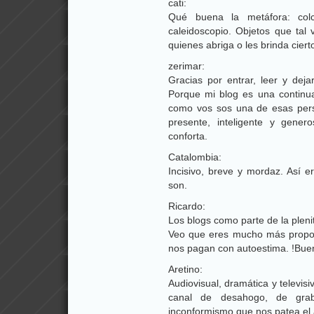
cati:
Qué buena la metáfora: col
caleidoscopio. Objetos que tal
quienes abriga o les brinda cierto
zerimar:
Gracias por entrar, leer y de
Porque mi blog es una continua
como vos sos una de esas per
presente, inteligente y gene
conforta.
Catalombia:
Incisivo, breve y mordaz. Así 
son.
Ricardo:
Los blogs como parte de la plenit
Veo que eres mucho más proposi
nos pagan con autoestima. !Bue
Aretino:
Audiovisual, dramática y televisi
canal de desahogo, de gra
inconformismo que nos patea el 