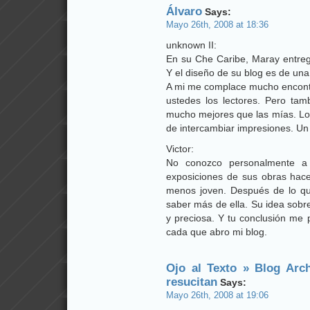
Álvaro
Says:
Mayo 26th, 2008 at 18:36
unknown II:
En su Che Caribe, Maray entrega
Y el diseño de su blog es de una 
A mi me complace mucho encontra
ustedes los lectores. Pero tam
mucho mejores que las mías. Lo 
de intercambiar impresiones. Un
Victor:
No conozco personalmente a 
exposiciones de sus obras ha
menos joven. Después de lo q
saber más de ella. Su idea sobr
y preciosa. Y tu conclusión me 
cada que abro mi blog.
Ojo al Texto » Blog Arc
resucitan
Says:
Mayo 26th, 2008 at 19:06