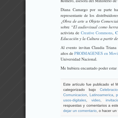
Romero, asesora del Ministerio de 
Diana Camargo por su parte h
representante de los distribuidor
¿Obra de arte u Objeto Comercia
“El audiovisual como herra
sobre
C
activista de
Creative Commons
,
Educación y la Cultura a partir
Al evento
invitan Claudia Triana
años de
PROIMAGENES en Movi
Universidad Nacional.
Me hubiera encantado poder estar a
Este artículo fue publicado el M
categorizado bajo
Celebraci
Comunicacion
,
Latinoamerica
,
p
usos-digitales
,
video
,
invitac
respuestas y comentarios a este
dejar un comentario
, o hacer un 