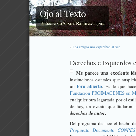
«
Los amigos nos esperaban al Sur
Derechos e Izquierdos e
Me parece una excelente ide
instituciones estatales que auspic
foro abierto
un
. Es lo que hac
Fundación PROIMAGENES en Mo
cualquier otra lagartada por el es
de hoy, un evento que titularon:
derechos de autor
.
Del programa destaco el hecho de
Propuesta Documento CONPES P