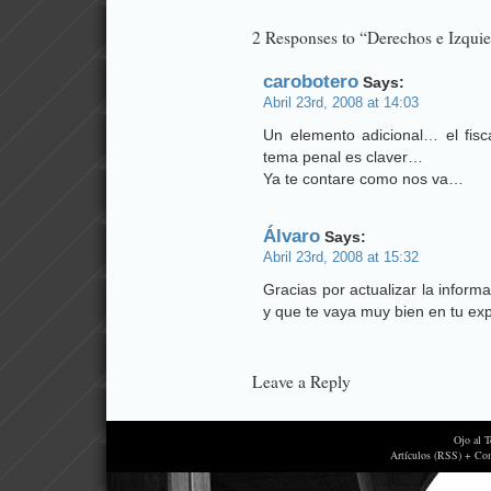
2 Responses to “Derechos e Izquie
carobotero
Says:
Abril 23rd, 2008 at 14:03
Un elemento adicional… el fisc
tema penal es claver…
Ya te contare como nos va…
Álvaro
Says:
Abril 23rd, 2008 at 15:32
Gracias por actualizar la infor
y que te vaya muy bien en tu exp
Leave a Reply
Ojo al 
Artículos (RSS) + Co