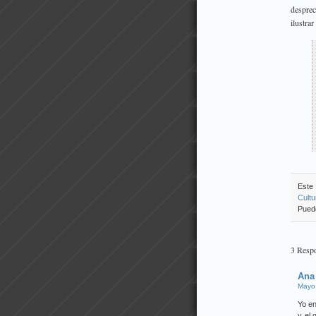
desprec
ilustrar
Este
Cultu
Pue
3 Respo
Ana
Mayo 
Yo en
y el 