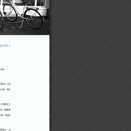
gustia
»
las
rduo, ya
 con las
 copia y
que
saca
acer más
ables o