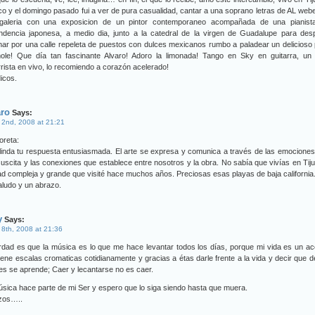
o y el domingo pasado fui a ver de pura casualidad, cantar a una soprano letras de AL web
galeria con una exposicion de un pintor contemporaneo acompañada de una pianist
ndencia japonesa, a medio dia, junto a la catedral de la virgen de Guadalupe para des
ar por una calle repeleta de puestos con dulces mexicanos rumbo a paladear un delicioso 
ole! Que día tan fascinante Alvaro! Adoro la limonada! Tango en Sky en guitarra, un 
rrista en vivo, lo recomiendo a corazón acelerado!
icos.
aro
Says:
2nd, 2008 at 21:21
oreta:
inda tu respuesta entusiasmada. El arte se expresa y comunica a través de las emocione
uscita y las conexiones que establece entre nosotros y la obra. No sabía que vivías en Tij
d compleja y grande que visité hace muchos años. Preciosas esas playas de baja california
ludo y un abrazo.
y
Says:
8th, 2008 at 21:36
rdad es que la música es lo que me hace levantar todos los días, porque mi vida es un a
iene escalas cromaticas cotidianamente y gracias a étas darle frente a la vida y decir que d
es se aprende; Caer y lecantarse no es caer.
sica hace parte de mi Ser y espero que lo siga siendo hasta que muera.
zos…..