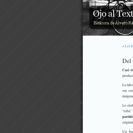
«
Los b
Del 
Casi t
producc
La labo
sea con
imágene
Lo cier
“roba” 
partid
origina
Un bue