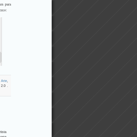
ien para
ezco:
o
Arte
,
2.0 .
tista
juana