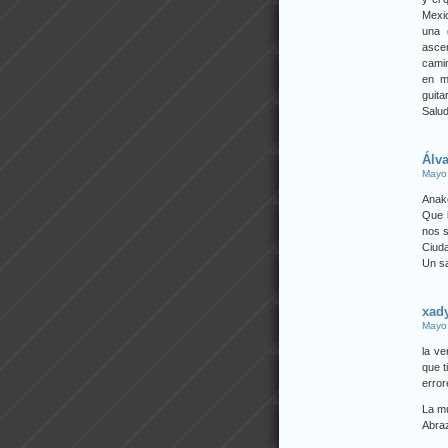
Mexic
una 
asce
camin
en m
guita
Salud
Álv
Mayo 
Anak
Que l
nos s
Ciuda
Un sa
xad
Mayo 
la ve
que t
error
La mú
Abra