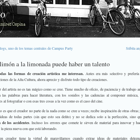
logs, uno de los temas centrales de Campus Party
Súbita an
limón a la limonada puede haber un talento
odas las formas de creación artística me interesan.
Antes era más selectivo y prefería 
iones de la Alta Cultura, ahora aprecio y disfruto todo tipo de creaciones.
r del artísta no es tan mágico como se cree. Tiene mucho de oficio, de paciencia y de trabajo a
 las palabras para hacer literatura, con los sonidos y las cadencias al componer música,
s al fotografiar o con esas tres cosas a la vez como es el caso del cine.
to es que el creador no parte de la nada como se cree a veces; recibe inspiración de otras obras;
ideas de todas partes (sin que esto sea delito) y no se dedica solo a la perfección, sino 
a de los accidentes
. Incluso los errores que comete le sirven de material para innovar y h
l la pieza nueva con que está laborando.
n creador tiene la virtud de maravillarnos cuando extrae ideas de materiales delezn