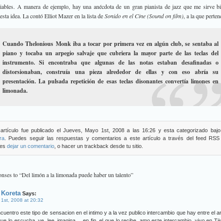
iables. A manera de ejemplo, hay una anécdota de un gran pianista de jazz que me sirve b
 esta idea. La contó Elliot Mazer en la lista de
Sonido en el Cine (Sound on film)
, a la que perten
Cuando Thelonious Monk iba a tocar por primera vez en algún club, se sentaba al
piano y tocaba un arpegio salvaje que cubriera la mayor parte de las teclas del
instrumento. Si encontraba que algunas de las notas estaban desafinadas o
distorsionaban, construía una pieza alrededor de ellas y con eso abría su
presentación. La pulsada repetición de esas teclas disonantes convertía limones en
limonada.
 artículo fue publicado el Jueves, Mayo 1st, 2008 a las 16:26 y esta categorizado baj
ra
. Puedes seguir las respuestas y comentarios a este artículo a través del feed RSS 
des
dejar un comentario
, o hacer un trackback desde tu sitio.
nses to “Del limón a la limonada puede haber un talento”
 Koreta
Says:
1st, 2008 at 20:32
cuentro este tipo de sensacion en el intimo y a la vez publico intercambio que hay entre el ar
que lo escucha, ve, lee, imagina… en fin, el que lo recibe, amo este intercambio, vivo en Ti