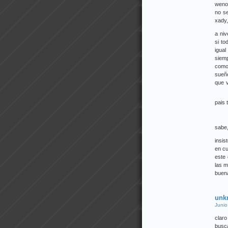
weno,
no se
xady,
a niv
si to
igual
siemp
como 
sueño
que v
pais 
sabe,
insis
en cu
este
las m
buena
unk
Junio
claro
busc