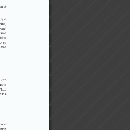
gar a
n que
mbia,
 casi
 solo
indos
tores
estro
e vez
uando
AN…,
a las
 sino
mplen