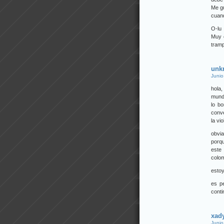
Me gu
cuand
O-lu
Muy c
tramp
unk
Junio
hola,
mundo
lo b
conve
la vi
obvi
porq
este
colom
estoy
es p
conti
xad
Junio