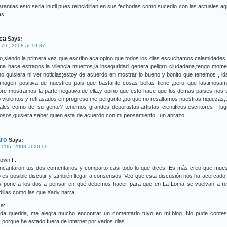
arantias esto seria inutil pues reincidirian en sus fechorias como sucedio con las actuales ag
as.
ca
Says:
 7th, 2008 at 19:37
,siendo la primera vez que escribo aca,opino que todos los dias escuchamos calamidades
ima hace estragos,la vilencia muertos,la inseguridad genera peligro ciudadana,tengo mom
o quisiera ni ver noticias;estoy de acuerdo en mostrar lo bueno y bonito que tenemos , l
imagen positiva de nuestreo pais que bastante cosas bellas tiene ,pero que lastimosam
pre mostramos la parte negativa de ella.y opino que esto hace que los demas paises nos
violentos y retrasados en progreso,me pergunto ,porque no resaltamos nuestras riquezas,
ales como de su gente? tenemos grandes deportistas.artistas cientificos,escritores , lu
sos,quisiera saber quien esta de acuerdo con mi pensamiento . un abrazo
aro
Says:
 11th, 2008 at 20:09
own II:
ncantaron tus dos comentarios y comparto casi todo lo que dices. Es más creo que mues
es posible discutir y también llegar a consensos. Veo que esta discusión nos ha acercad
s pone a los dos a pensar en qué debemos hacer para que en La Loma se vuelvan a rep
illas como las que Xady narra.
a:
da querida, me alegra mucho encontrar un comentario tuyo en mi blog. No pude contest
 porque he estado fuera de internet por varios dias.