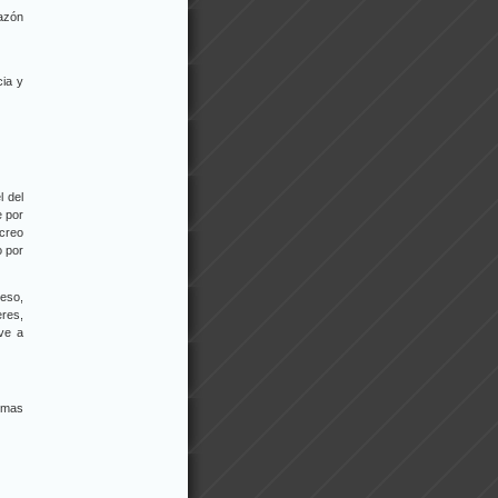
razón
cia y
l del
e por
creo
o por
eso,
eres,
ve a
demas