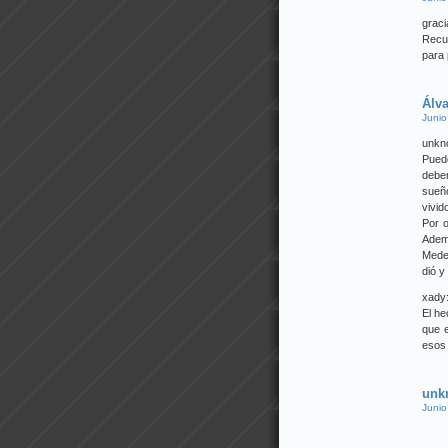
graci
Recu
para 
Álv
Junio
unkn
Puede
debe
sueñ
vivid
Por o
Adem
Medel
dió y
xady
El he
que e
esos 
unk
Junio