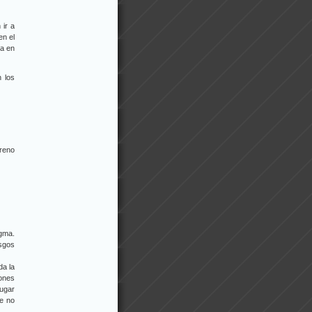
 ir a
en el
ra en
n los
ereno
gma.
esgos
da la
ones
jugar
e no