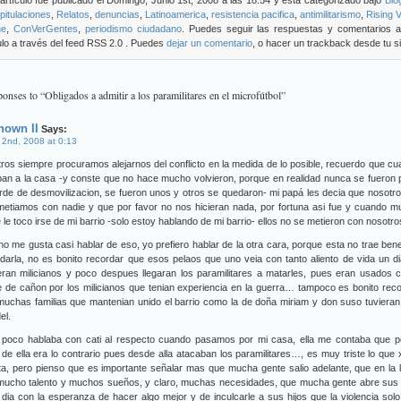
artículo fue publicado el Domingo, Junio 1st, 2008 a las 18:54 y esta categorizado bajo
Blo
itulaciones
,
Relatos
,
denuncias
,
Latinoamerica
,
resistencia pacifica
,
antimilitarismo
,
Rising 
ne
,
ConVerGentes
,
periodismo ciudadano
. Puedes seguir las respuestas y comentarios a
ulo a través del feed RSS 2.0 . Puedes
dejar un comentario
, o hacer un trackback desde tu sit
onses to “Obligados a admitir a los paramilitares en el microfútbol”
nown II
Says:
 2nd, 2008 at 0:13
ros siempre procuramos alejarnos del conflicto en la medida de lo posible, recuerdo que c
ban a la casa -y conste que no hace mucho volvieron, porque en realidad nunca se fueron
arde de desmovilizacion, se fueron unos y otros se quedaron- mi papá les decia que nosotr
metiamos con nadie y que por favor no nos hicieran nada, por fortuna asi fue y cuando 
 le toco irse de mi barrio -solo estoy hablando de mi barrio- ellos no se metieron con nosotro
no me gusta casi hablar de eso, yo prefiero hablar de la otra cara, porque esta no trae bene
darla, no es bonito recordar que esos pelaos que uno veia con tanto aliento de vida un d
eran milicianos y poco despues llegaran los paramilitares a matarles, pues eran usados
 de cañon por los milicianos que tenian experiencia en la guerra… tampoco es bonito rec
uchas familias que mantenian unido el barrio como la de doña miriam y don suso tuviera
el.
 poco hablaba con cati al respecto cuando pasamos por mi casa, ella me contaba que po
de ella era lo contrario pues desde alla atacaban los paramilitares…, es muy triste lo que
a, pero pienso que es importante señalar mas que mucha gente salio adelante, que en la
mucho talento y muchos sueños, y claro, muchas necesidades, que mucha gente abre sus 
 dia con la esperanza de hacer algo mejor y de inculcarle a sus hijos que la violencia sol