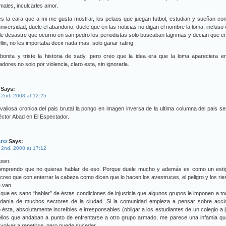
 males, inculcarles amor.
s la cara que a mi me gusta mostrar, los pelaos que juegan futbol, estudian y sueñan con
niversidad, duele el abandono, duele que en las noticias no digan el nombre la loma, incluso 
ble desastre que ocurrio en san pedro los periodistas solo buscaban lagrimas y decian que e
lin, no les importaba decir nada mas, solo ganar rating.
onita y triste la historia de xady, pero creo que la idea era que la loma apareciera e
dores no solo por violencia, claro esta, sin ignorarla.
Says:
 2nd, 2008 at 12:25
valiosa cronica del pais brutal la pongo en imagen inversa de la ultima columna del pais s
ctor Abad en El Espectador.
aro
Says:
 2nd, 2008 at 17:12
own:
omprendo que no quieras hablar de eso. Porque duele mucho y además es como un esti
creo que con enterrar la cabeza como dicen que lo hacen los avestruces, el peligro y los ri
 van.
que es sano “hablar” de éstas condiciones de injusticia que algunos grupos le imponen a to
adanía de muchos sectores de la ciudad. Si la comunidad empieza a pensar sobre acci
ésta, absolutamente increíbles e irresponsables (obligar a los estudiantes de un colegio a 
ellos que andaban a punto de enfrentarse a otro grupo armado, me parece una infamia qu
volver a repetirse, pero puede suceder.