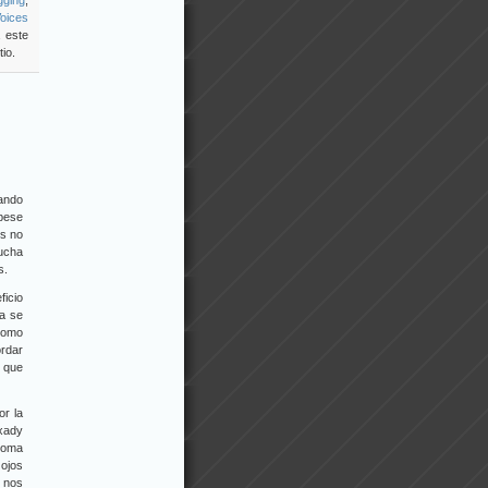
gging
,
Voices
 este
io.
uando
 pese
os no
mucha
s.
ficio
ia se
 como
ordar
n que
r la
 xady
 loma
ojos
o nos