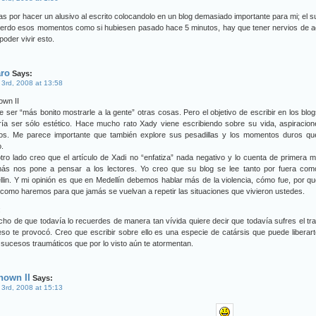
as por hacer un alusivo al escrito colocandolo en un blog demasiado importante para mi; el s
erdo esos momentos como si hubiesen pasado hace 5 minutos, hay que tener nervios de a
poder vivir esto.
aro
Says:
 3rd, 2008 at 13:58
own II
 ser “más bonito mostrarle a la gente” otras cosas. Pero el objetivo de escribir en los blo
ría ser sólo estético. Hace mucho rato Xady viene escribiendo sobre su vida, aspiracio
os. Me parece importante que también explore sus pesadillas y los momentos duros qu
o.
tro lado creo que el artículo de Xadi no “enfatiza” nada negativo y lo cuenta de primera 
ás nos pone a pensar a los lectores. Yo creo que su blog se lee tanto por fuera com
lin. Y mi opinión es que en Medellín debemos hablar más de la violencia, cómo fue, por q
 como haremos para que jamás se vuelvan a repetir las situaciones que vivieron ustedes.
:
cho de que todavía lo recuerdes de manera tan vívida quiere decir que todavía sufres el t
so te provocó. Creo que escribir sobre ello es una especie de catársis que puede liberar
sucesos traumáticos que por lo visto aún te atormentan.
nown II
Says:
 3rd, 2008 at 15:13