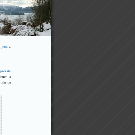
ujeres
»
présate
rante la
rtido de