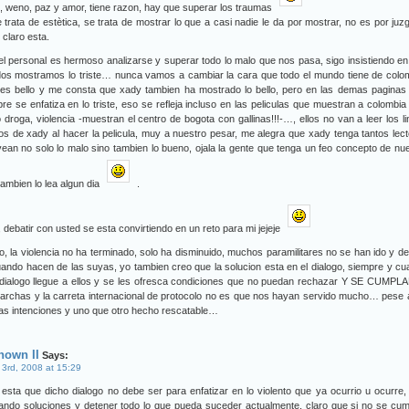
 weno, paz y amor, tiene razon, hay que superar los traumas
 trata de estètica, se trata de mostrar lo que a casi nadie le da por mostrar, no es por juz
 claro esta.
el personal es hermoso analizarse y superar todo lo malo que nos pasa, sigo insistiendo e
dos mostramos lo triste… nunca vamos a cambiar la cara que todo el mundo tiene de colo
 es bello y me consta que xady tambien ha mostrado lo bello, pero en las demas paginas
re se enfatiza en lo triste, eso se refleja incluso en las peliculas que muestran a colombia
droga, violencia -muestran el centro de bogota con gallinas!!!-…, ellos no van a leer los l
s de xady al hacer la pelicula, muy a nuestro pesar, me alegra que xady tenga tantos lec
ean no solo lo malo sino tambien lo bueno, ojala la gente que tenga un feo concepto de nu
tambien lo lea algun dia
.
 debatir con usted se esta convirtiendo en un reto para mi jejeje
to, la violencia no ha terminado, solo ha disminuido, muchos paramilitares no se han ido y d
ando hacen de las suyas, yo tambien creo que la solucion esta en el dialogo, siempre y c
 dialogo llegue a ellos y se les ofresca condiciones que no puedan rechazar Y SE CUMPL
archas y la carreta internacional de protocolo no es que nos hayan servido mucho… pese 
s intenciones y uno que otro hecho rescatable…
nown II
Says:
 3rd, 2008 at 15:29
 esta que dicho dialogo no debe ser para enfatizar en lo violento que ya ocurrio u ocurre,
ando soluciones y detener todo lo que pueda suceder actualmente, claro que si no se cu