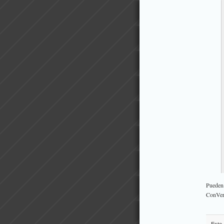
Pueden
ConVer