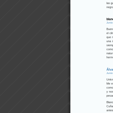
las g
negr
blan
Junio
Bueno
el cl
que n
una 
siem
como 
natur
hermo
Álv
Junio
Unkn
Me e
como 
y no
pesad
Blanc
Cuña
antes