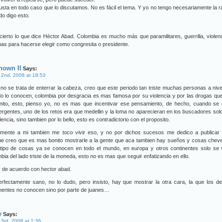
sta en todo caso que lo discutamos. No es fácil el tema. Y yo no tengo necesariamente la 
o digo esto.
ierto lo que dice Héctor Abad. Colombia es mucho más que paramilitares, guerrilla, violen
as para hacerse elegir como congresita o presidente.
nown II
Says:
 2nd, 2008 at 18:53
 no se trata de enterrar la cabeza, creo que este periodo tan triste muchas personas a nive
 lo conocen, colombia por desgracia es mas famosa por su violencia y por las drogas qu
onito, esto, pienso yo, no es mas que incentivar ese pensamiento, de hecho, cuando se 
rgentes, uno de los retos era que medellin y la loma no aparecieran en los buscadores sol
olencia, sino tambien por lo bello, esto es contradictorio con el proposito.
amente a mi tambien me toco vivir eso, y no por dichos sucesos me dedico a publicar 
ue creo que es mas bonito mostrarle a la gente que aca tambien hay sueños y cosas chev
 tipo de cosas ya se conocen en todo el mundo, en europa y otros continentes solo se 
bia del lado triste de la moneda, esto no es mas que seguir enfatizando en ello.
 de acuerdo con hector abad.
erfectamente sano, no lo dudo, pero insisto, hay que mostrar la otra cara, la que los 
nentes no conocen sino por parte de juanes…
y
Says:
 3rd, 2008 at 1:36