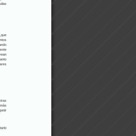
uilas
 ,que
entos
dando
ente
 vean
tanto
gares
tras
o más
etir
arlo