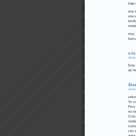
trajo
esa e
una u
terri
medel
muy b
busca
o-lu
Junio
Esta 
de Hé
Álv
Junio
unkn
Yo c
Pero 
no se
Creo 
ciud
como 
con 
debe 