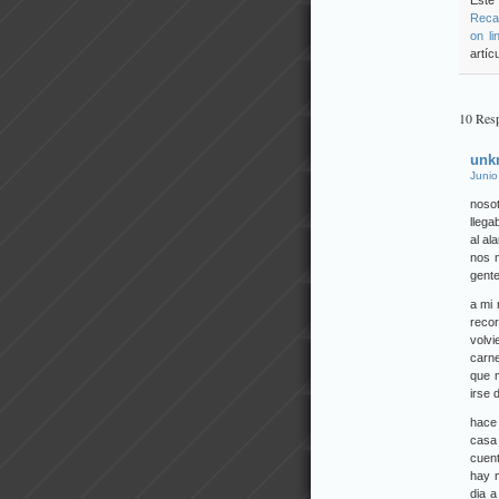
Este 
Recap
on li
artíc
10 Resp
unk
Junio
nosot
llega
al al
nos 
gente
a mi 
recor
volvi
carne
que m
irse d
hace
casa 
cuent
hay 
dia a