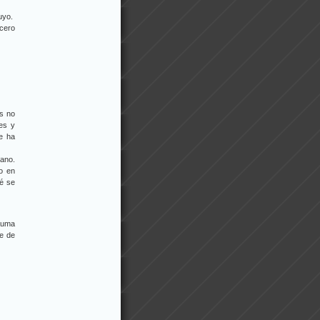
uyo.
cero
gs no
nes y
e ha
mano.
o en
ué se
rauma
te de