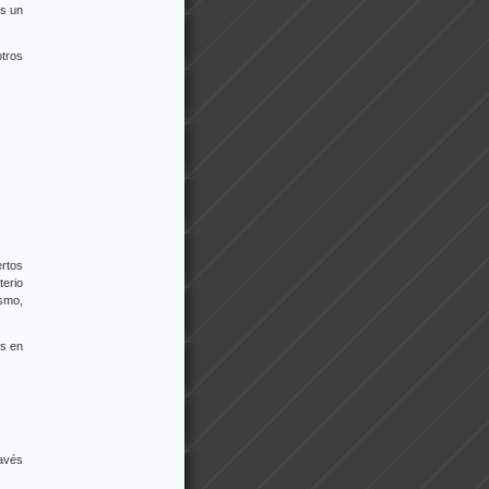
es un
tros
ertos
terio
ismo,
os en
ravés