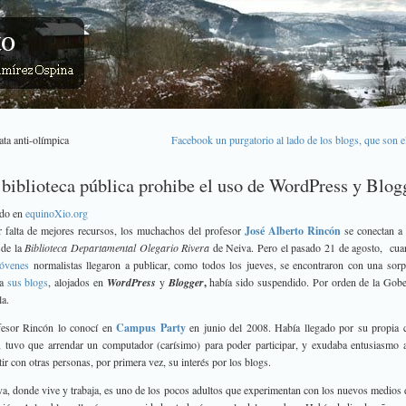
ata anti-olímpica
Facebook un purgatorio al lado de los blogs, que son el
biblioteca pública prohibe el uso de WordPress y Blog
ado en
equinoXio.org
 falta de mejores recursos, los muchachos del profesor
José Alberto Rincón
se conectan a 
sde la
Biblioteca
Departamental Olegario Rivera
de Neiva. Pero el pasado 21 de agosto,
cua
jóvenes
normalistas llegaron
a publicar,
como todos los jueves, se encontraron con una sorp
 a
sus blogs
, alojados en
WordPress
y
Blogger
,
había sido suspendido. Por orden de la Gob
la.
fesor Rincón lo conocí en
Campus Party
en junio del 2008. Había llegado por su propia 
 tuvo que arrendar un computador (carísimo) para poder participar, y exudaba entusiasmo 
ir con otras personas, por primera vez, su interés por los blogs.
a, donde vive y trabaja, es uno de los pocos adultos que experimentan con los nuevos medios 