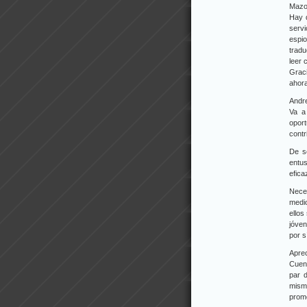
Mazo
Hay q
servi
espio
tradu
leer 
Graci
ahora
Andr
Va a
opor
contr
De s
entu
efica
Nece
medio
ellos
jóven
por s
Aprec
Cuen
par d
mismo
promo