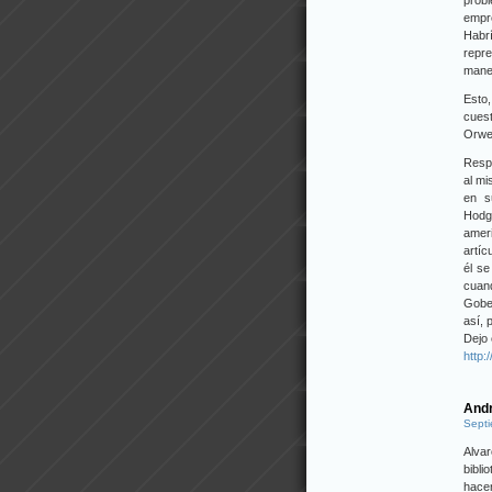
prob
empre
Habr
repr
manej
Esto
cues
Orwel
Respe
al mi
en s
Hodgk
ameri
artíc
él s
cuan
Gober
así, 
Dejo e
http:
And
Septi
Alvar
bibli
hacer