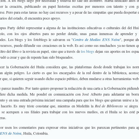
ción. A los blogs llegó por necesidad y todavía no sale del asombro. Había dedicado años e
er la creación, publicando en papel historias escritas por menores con talento y con g
rse. Pero para estas tareas no hay casi recursos y a pesar de las simpatías que pueda despertar e
arios del estado, él encuentra poco apoyo.
us Party debió representar a alguna de las instituciones educativas o culturales del del Hui
solo, con los ojos abiertos para no perder detalle, unas ganas inmensas de aprender y
udes. Los blogs y los fotoblogs le salvaron su "
Centro de Medios ENS Neiva
", porque a
ecursos, puede difundir sus creaciones en la web. Es asi como sus muchachos ya no tienen q
iltro del libro o la revista en papel, sino que a través de
los blogs
dejan sus aportes en los espa
ayudó a crear y que de repente han sido bloqueados.
cer la Gobernación del Huila considera que, las plataformas desde donde trabajan los norm
an algún peligro. Lo cierto es que los encargados de la red dentro de la biblioteca, aconse
r que, si quieren seguir usando dicho espacio público, deben mudarse a otras herramientas web
 parece inaudito. Por tanto quiero proponer la redacción de una carta a la Gobernación pidiend
idere dicha medida. Me pondré en comunicación con José Alberto para adelantar un borra
to y en una entrada próxima iniciaré una campaña para que los blogs que quieran unirse a la 
hacerlo. Es muy triste constatar que, mientras en Medellín la
Red de Bibliotecas
se alegra 
 se acerquen a sus filiales para trabajar con los nuevos medios, en el Huila se les esté 
eras.
or usen los comentarios para expresar otras iniciativas que les parezcan pertinentes para a
ENS de Neiva
, Huila, Colombia.