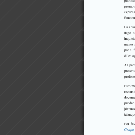
publica
promov
expresa
funcion
En Camp
llegó 
inquiet
menos r
por el f
él les 
Al pare
present
profeso
Esto me
recons
documen
puedan 
jóvenes
talanqu
Por fav
Grupo 