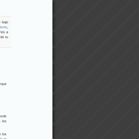
o bajo
vismo
,
ios a
sde tu
orque
desde
 los
e los