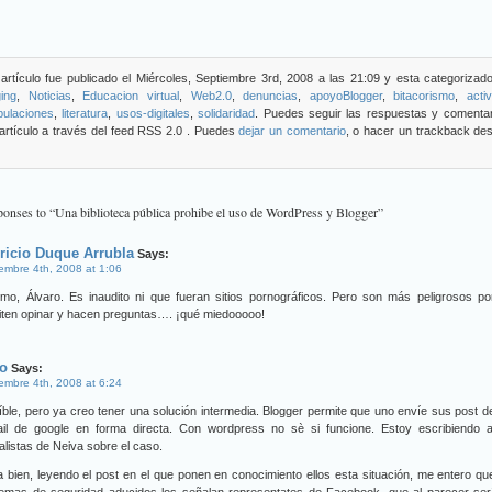
artículo fue publicado el Miércoles, Septiembre 3rd, 2008 a las 21:09 y esta categorizad
ing
,
Noticias
,
Educacion virtual
,
Web2.0
,
denuncias
,
apoyoBlogger
,
bitacorismo
,
acti
pulaciones
,
literatura
,
usos-digitales
,
solidaridad
. Puedes seguir las respuestas y comentar
artículo a través del feed RSS 2.0 . Puedes
dejar un comentario
, o hacer un trackback de
onses to “Una biblioteca pública prohibe el uso de WordPress y Blogger”
ricio Duque Arrubla
Says:
embre 4th, 2008 at 1:06
rmo, Álvaro. Es inaudito ni que fueran sitios pornográficos. Pero son más peligrosos p
iten opinar y hacen preguntas…. ¡qué miedooooo!
o
Says:
embre 4th, 2008 at 6:24
íble, pero ya creo tener una solución intermedia. Blogger permite que uno envíe sus post 
ail de google en forma directa. Con wordpress no sè si funcione. Estoy escribiendo a
listas de Neiva sobre el caso.
 bien, leyendo el post en el que ponen en conocimiento ellos esta situación, me entero qu