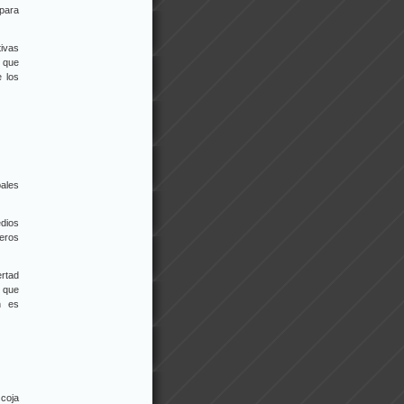
 para
tivas
 que
e los
pales
edios
eros
ertad
e que
n es
 coja