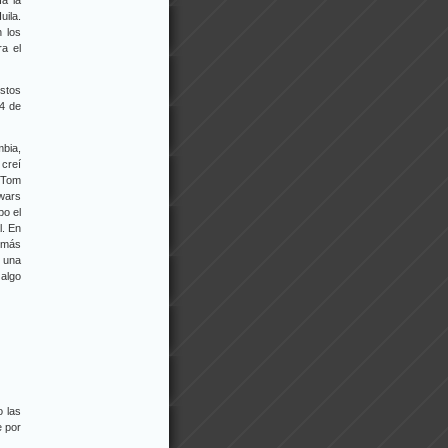
a la
uila.
 los
a el
stos
84 de
mbia,
 creí
 Tom
 wars
po el
l. En
o más
 una
 algo
o las
e por