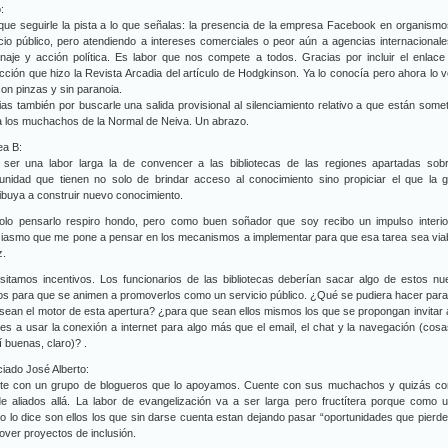
:
ue seguirle la pista a lo que señalas: la presencia de la empresa Facebook en organism
cio público, pero atendiendo a intereses comerciales o peor aún a agencias internacional
naje y acción política. Es labor que nos compete a todos. Gracias por incluir el enlace
cción que hizo la Revista Arcadia del artículo de Hodgkinson. Ya lo conocía pero ahora lo 
con pinzas y sin paranoia.
as también por buscarle una salida provisional al silenciamiento relativo a que están some
 los muchachos de la Normal de Neiva. Un abrazo.
ea B:
 ser una labor larga la de convencer a las bibliotecas de las regiones apartadas sobr
tunidad que tienen no solo de brindar acceso al conocimiento sino propiciar el que la 
ibuya a construir nuevo conocimiento.
olo pensarlo respiro hondo, pero como buen soñador que soy recibo un impulso interio
siasmo que me pone a pensar en los mecanismos a implementar para que esa tarea sea via
z.
sitamos incentivos. Los funcionarios de las bibliotecas deberían sacar algo de estos n
s para que se animen a promoverlos como un servicio público. ¿Qué se pudiera hacer par
 sean el motor de esta apertura? ¿para que sean ellos mismos los que se propongan invitar 
es a usar la conexión a internet para algo más que el email, el chat y la navegación (cos
í buenas, claro)? .
iado José Alberto:
te con un grupo de blogueros que lo apoyamos. Cuente con sus muchachos y quizás co
e aliados allá. La labor de evangelización va a ser larga pero fructítera porque como 
 lo dice son ellos los que sin darse cuenta estan dejando pasar “oportunidades que pierd
ver proyectos de inclusión.