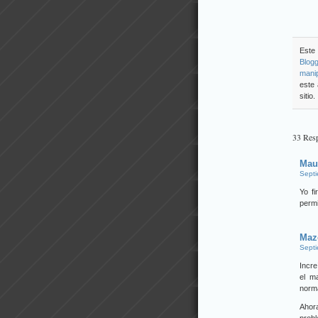
Este 
Blogg
mani
este 
sitio.
33 Resp
Mau
Septi
Yo fi
perm
Maz
Septi
Incre
el m
norma
Ahora