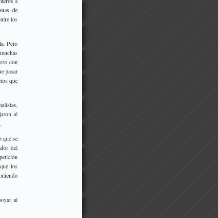
nteros a
anas de
ntre los
la. Pero
 muchas
hora con
ue pasar
cios que
alistas,
jaron al
.
o que se
dor del
petición
que los
poniendo
poyar al