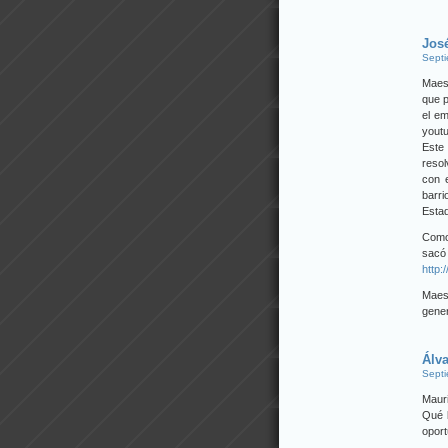
José
Septi
Maest
que 
el em
yout
Este 
reso
con e
barri
Estad
Como 
sacó
http:
Maest
gener
Álv
Septi
Mauri
Qué b
oport