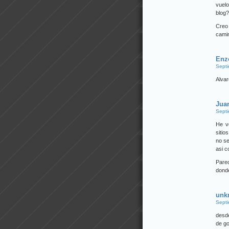
vuelo
blog?
Creo
cami
Enz
Septi
Alvar
Jua
Septi
He ve
sitio
no s
asi c
Parec
donde
unk
Septi
desde
de g