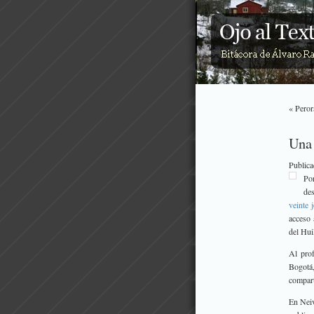
« Peror
Una 
Public
Por
de
veinte 
acceso
del Hui
Al pro
Bogotá,
compart
En Neiv