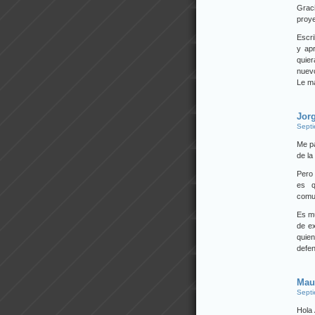
Graci
proy
Escri
y ap
quie
nuevo
Le ma
Jor
Septi
Me pa
de la
Pero 
es q
comu
Es mu
de e
quie
defen
Mau
Septi
Hola 