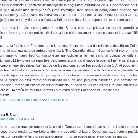
lemas de seguridad aducidos los señalan representates de Facebook, que al parecer serí
sa que tendría el contrato de manejo de la seguridad informática de la Gobernación del H
ía que aclarar más esto y sería justo investigar más sobre el caso, saber quiénes son
esentantes y cuáles son los servicios que ofrece Facebook a las entidades públicas par
o de sus redes, y de paso cuáles las limitaciones de la letra pequeña de esos contratos.
, creo, es lo más preocupante de todo. Si una empresa privada se puede permitir e
tionamientos a redes sociales distintas a la propia nos acercamos un paso màs a ese 19
l.
cto a la función de Facebook, con la euforia de las marchas de principios del año en Colo
smo tiempo aparecía un artículo en el diario The Guardian de UK. Cuando lo leí me reí, no lo
u momento, pero hechos como este me obligan a ller en serio al colega periodista
inson . El texto era un reportaje pero parecía una paranoia de la guerra fría frente al star
cano en que develaban los rastros de los accionistas de Facebook con la CIA. Al poco tiem
ulo fue traducido por la revista Arcadia de la revista Semana que lo destacaba en su editoria
e puede apreciar las sutilezas que significa Facebook como organismo de control y much
do lo ejerce de esta forma en el ámbito local de una pequeña biblioteca y a nombre de
nación. Parece un cuento de terror mamerto, el coco de los estudiantes revolucionarios o
pero la CIA actúa de muchas formas en nuestro país y Facebook es una de ellas.
l link:
//revistaarcadia.com/ediciones/29/editorial.html
rea B
Says:
embre 4th, 2008 at 7:14
o, me parece muy preocupante la noticia. Demuestra el poco interes de nstituciones com
otecas pro entender su verdadera labor y proyección al futuro. Debemos hacer todo lo posibl
les comprender el erro craso que cometen… no se puede tapar el sol con las manos.