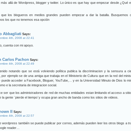
 más allá de Wordpress, blogger y twiiter. Lo único es que hay que empezar desde ¿Qué 
 que los blogueros en medios grandes pueden empezar a dar la batalla. Busquemos o
nos los que no tenemos esa opción
o Abbagliati
Says:
embre 4th, 2008 at 22:41
o, cuenta con mi apoyo.
n Carlos Pachon
Says:
embre 4th, 2008 at 22:49
nido notando que se está volviendo política publica la discriminacion y la sensura a ci
s, por ejemplo se de una amiga que trabaja en el Ministerio de Cultura que en la red del minis
e puede acceder a Facebook, Bloguer, YouTube,… y en la Universidad Minuto de Dios lo m
omo e la secretaria de integracion social.
e ser que los administradores de red de muchas entidades estan limitando el acceso a siti
 la gente ¨pierde el tiempo¨y ocupa gran ancho de banda como los sitios de videos.
nown II
Says:
embre 4th, 2008 at 22:57
 wordpress también se puede publicar por correo, además pueden leer los otros blogs a t
oogle reader…