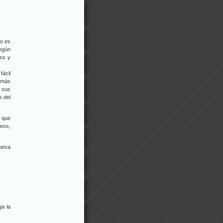
do es
egún
ess y
fácil
y más
e sus
s del
o que
ess,
nueva
ga la