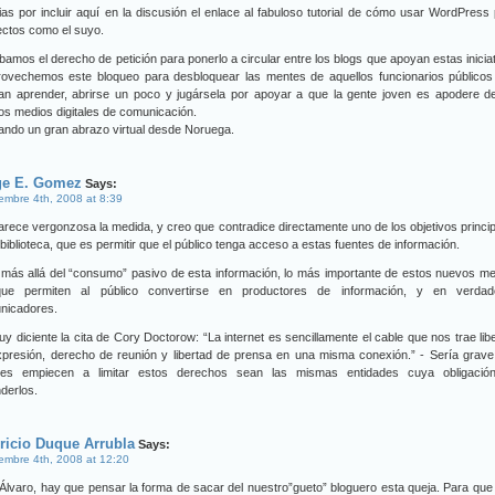
as por incluir aquí en la discusión el enlace al fabuloso tutorial de cómo usar WordPress
ectos como el suyo.
bamos el derecho de petición para ponerlo a circular entre los blogs que apoyan estas inicia
rovechemos este bloqueo para desbloquear las mentes de aquellos funcionarios públicos
ran aprender, abrirse un poco y jugársela por apoyar a que la gente joven es apodere d
s medios digitales de comunicación.
ndo un gran abrazo virtual desde Noruega.
ge E. Gomez
Says:
embre 4th, 2008 at 8:39
rece vergonzosa la medida, y creo que contradice directamente uno de los objetivos princi
 biblioteca, que es permitir que el público tenga acceso a estas fuentes de información.
más allá del “consumo” pasivo de esta información, lo más importante de estos nuevos m
ue permiten al público convertirse en productores de información, y en verdad
nicadores.
y diciente la cita de Cory Doctorow: “La internet es sencillamente el cable que nos trae lib
xpresión, derecho de reunión y libertad de prensa en una misma conexión.” - Sería grav
nes empiecen a limitar estos derechos sean las mismas entidades cuya obligació
derlos.
ricio Duque Arrubla
Says:
embre 4th, 2008 at 12:20
Álvaro, hay que pensar la forma de sacar del nuestro”gueto” bloguero esta queja. Para que