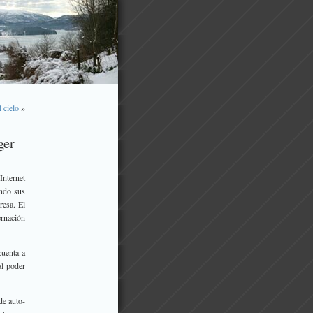
 cielo
»
ger
Internet
ndo sus
resa. El
ernación
cuenta a
al poder
de auto-