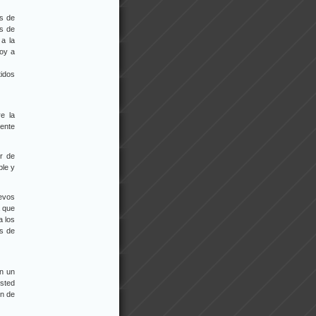
os de
es de
 a la
voy a
tidos
e la
gente
r de
ble y
uevos
a que
a los
as de
n un
usted
en de