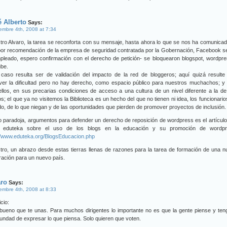
 Alberto
Says:
embre 4th, 2008 at 7:34
ro Alvaro, la tarea se reconforta con su mensaje, hasta ahora lo que se nos ha comunica
por recomendación de la empresa de seguridad contratada por la Gobernación, Facebook s
pleado, espero confirmación con el derecho de petición- se bloquearon blogspot, wordpr
ube.
caso resulta ser de validación del impacto de la red de bloggeros; aquí quizá resulte 
lver la dificultad pero no hay derecho, como espacio público para nuestros muchachos; 
llos, en sus precarias condiciones de acceso a una cultura de un nivel diferente a la d
os; el que ya no visitemos la Biblioteca es un hecho del que no tienen ni idea, los funcionario
o, de lo que niegan y de las oportunidades que pierden de promover proyectos de inclusión.
paradoja, argumentos para defender un derecho de reposición de wordpress es el artícul
 eduteka sobre el uso de los blogs en la educación y su promoción de wordpr
//www.eduteka.org/BlogsEducacion.php
ro, un abrazo desde estas tierras llenas de razones para la tarea de formación de una 
ación para un nuevo país.
aro
Says:
embre 4th, 2008 at 8:33
cio:
ueno que te unas. Para muchos dirigentes lo importante no es que la gente piense y ten
undad de expresar lo que piensa. Solo quieren que voten.