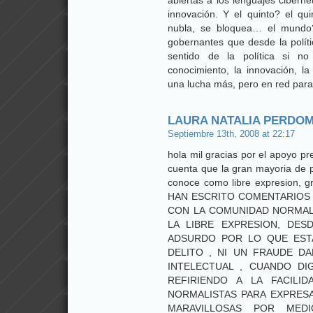
abiertas a los lenguajes cibernét
innovación. Y el quinto? el qu
nubla, se bloquea… el mundo
gobernantes que desde la políti
sentido de la política si no
conocimiento, la innovación, la
una lucha más, pero en red par
LAURA NATALIA PERDO
Septiembre 13th, 2008 at 22:17
hola mil gracias por el apoyo p
cuenta que la gran mayoria de 
conoce como libre expresion,
HAN ESCRITO COMENTARIOS
CON LA COMUNIDAD NORMAL
LA LIBRE EXPRESION, DES
ADSURDO POR LO QUE EST
DELITO , NI UN FRAUDE D
INTELECTUAL , CUANDO DI
REFIRIENDO A LA FACILI
NORMALISTAS PARA EXPRES
MARAVILLOSAS POR MED