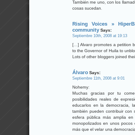
También me uno, con los llamado
cosas sucedan.
Rising Voices » HiperB
community
Says:
Septiembre 10th, 2008 at 19:13
[…] Alvaro promotes a petition 
to the Governor of Huila to unbl
Lots of other bloggers joined the
Álvaro
Says:
Septiembre 11th, 2008 at 9:01
Nohemy:
Muchas gracias por tu comen
posibilidades reales de expre
educarlos en la democracia, la
también pueden contribuir con 
esfera pública más amplia en
monopolizados en unos pocos co
más que el velar una democracia