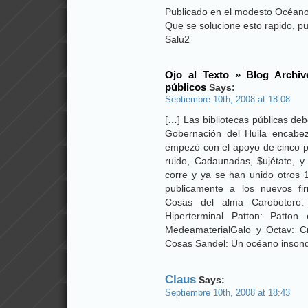
Publicado en el modesto Océan
Que se solucione esto rapido, pu
Salu2
Ojo al Texto » Blog Archiv
públicos
Says:
Septiembre 10th, 2008 at 18:08
[…] Las bibliotecas públicas de
Gobernación del Huila encabe
empezó con el apoyo de cinco p
ruido, Cadaunadas, $ujétate, y
corre y ya se han unido otros 
publicamente a los nuevos fir
Cosas del alma Carobotero: 
Hiperterminal Patton: Patto
MedeamaterialGalo y Octav: Cr
Cosas Sandel: Un océano insond
Claus
Says:
Septiembre 10th, 2008 at 18:43