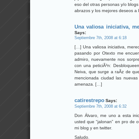
eso del otras personas y/o blog
abrazos y los mejores deseos a 
Una valiosa iniciativa, 
Says:
Septiembre 7th, 2008 at 6:18
[…] Una valiosa iniciativa, mer
pasando por Otexto me encuent
admiro, nuevamente nos sorprend
con una peticiÃ³n: Desbloqueen
Neiva, que surge a raÃ­z de que
mencionada ciudad las nuevas
amenaza. […]
catirestrepo
Says:
Septiembre 7th, 2008 at 6:32
Don Álvaro, me uno a esta ini
usted que “jalonan” en pro de o
mi blog y en twitter.
Saludo.