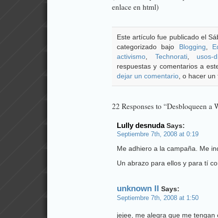
enlace en html)
Este artículo fue publicado el S
categorizado bajo
Blogging
,
E
activismo
,
Technorati
,
usos-di
respuestas y comentarios a este
dejar un comentario
, o hacer un 
22 Responses to “Desbloqueen a W
Lully desnuda
Says:
Septiembre 7th, 2008 at 0:19
Me adhiero
a la campaña. Me ind
Un abrazo para ellos y para tí co
unknown II
Says:
Septiembre 7th, 2008 at 1:50
jejee, me alegra que me tengan