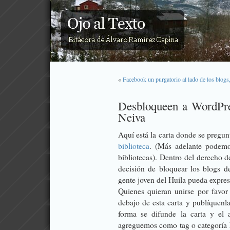
«
Facebook un purgatorio al lado de los blogs,
Desbloqueen a WordPres
Neiva
Aquí está la carta donde se pregu
biblioteca
. (Más adelante podemo
bibliotecas). Dentro del derecho de
decisión de bloquear los blogs 
gente joven del Huila pueda expres
Quienes quieran unirse por favor
debajo de esta carta y publíquenl
forma se difunde la carta y el 
agreguemos como tag o categoría