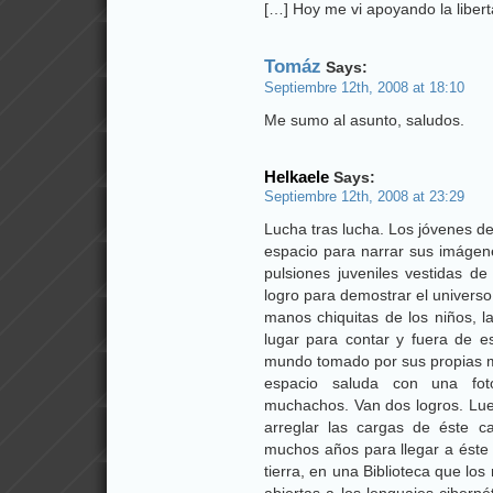
[…] Hoy me vi apoyando la libert
Tomáz
Says:
Septiembre 12th, 2008 at 18:10
Me sumo al asunto, saludos.
Helkaele
Says:
Septiembre 12th, 2008 at 23:29
Lucha tras lucha. Los jóvenes d
espacio para narrar sus imágen
pulsiones juveniles vestidas de
logro para demostrar el univers
manos chiquitas de los niños, l
lugar para contar y fuera de e
mundo tomado por sus propias man
espacio saluda con una fot
muchachos. Van dos logros. Lue
arreglar las cargas de éste c
muchos años para llegar a éste m
tierra, en una Biblioteca que los