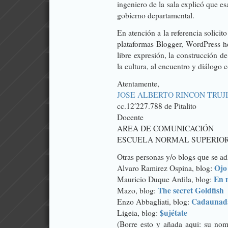
ingeniero de la sala explicó que e
gobierno departamental.
En atención a la referencia solicit
plataformas Blogger, WordPress he
libre expresión, la construcción de
la cultura, al encuentro y diálogo
Atentamente,
JOSE ALBERTO RINCON TRUJ
cc.12′227.788 de Pitalito
Docente
AREA DE COMUNICACIÓN
ESCUELA NORMAL SUPERIOR
Otras personas y/o blogs que se adh
Ojo
Alvaro Ramirez Ospina, blog:
En 
Mauricio Duque Ardila, blog:
The secret Goldfish
Mazo, blog:
Cadaunad
Enzo Abbagliati, blog:
$ujétate
Ligeia, blog:
(Borre esto y añada aqui: su nom