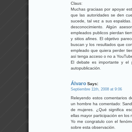
Claus:
Muchas graciaas por apoyar es
que las autoridades se den cu
sucede, tal vez a sus espalda
desconocimiento. Algún aseso
empleados publicos pierdan tie
y sitios afines. El objetivo pa
buscan y los resultados que co
empleado que quiera perder tie
así tenga acceso o no a YouTub
El debate es importante y el
autopublicación.
Álvaro
Says:
Septiembre 11th, 2008 at 9:06
Releyendo estos comentarios d
un hombre ha comentado: Sandel
de mujeres. ¿Qué significa e
ellas mayor participación en lo
Yo me congratulo con el fenóm
sobre esta observación.