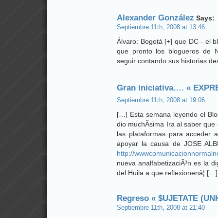
Alexander González
Says:
Septiembre 11th, 2008 at 13:46
Álvaro: Bogotá [+] que DC - el 
que pronto los blogueros de 
seguir contando sus historias de
Gran iniciativa…. « EXPRES
Septiembre 11th, 2008 at 19:06
[…] Esta semana leyendo el Blog 
dio muchÃ­sima Ira al saber que
las plataformas para acceder a
apoyar la causa de JOSE AL
http://wwwcomunicacionnormaln
nueva analfabetizaciÃ³n es la dig
del Huila a que reflexionenâ¦ […]
Regreso « $UJETATE (UN
Septiembre 11th, 2008 at 21:40