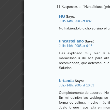
11 Responses to “Heraclitiana (pri
HG
Says:
Julio 14th, 2005 at 0:43
No habiéndolo dicho yo sino el 
uncastellano
Says:
Julio 14th, 2005 at 6:18
Has explicado muy bien la se
maravilloso ir de acá para all
recomiendan, que detestan, que le
Saludos
brianda
Says:
Julio 14th, 2005 at 10:03
Completamente de acuerdo. No s
En mi opinión las weblogs se
forma de cultura, mucho más lib
Justo lo que hace falta en mo