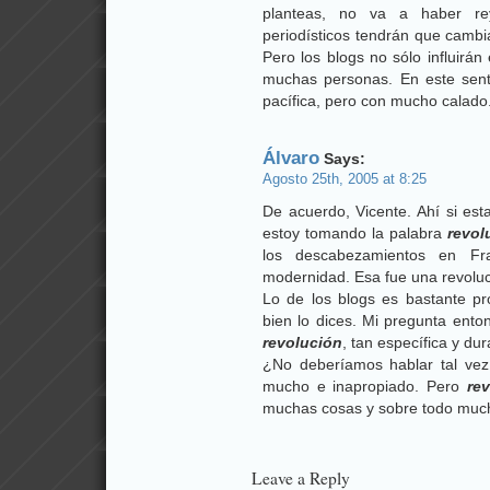
planteas, no va a haber re
periodísticos tendrán que cambi
Pero los blogs no sólo influirá
muchas personas. En este senti
pacífica, pero con mucho calado
Álvaro
Says:
Agosto 25th, 2005 at 8:25
De acuerdo, Vicente. Ahí si e
estoy tomando la palabra
revol
los descabezamientos en Fr
modernidad. Esa fue una revoluci
Lo de los blogs es bastante pro
bien lo dices. Mi pregunta ento
revolución
, tan específica y dur
¿No deberíamos hablar tal vez
mucho e inapropiado. Pero
re
muchas cosas y sobre todo mucho
Leave a Reply