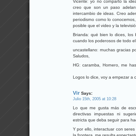
Vicente: yo no comparto la ide
creo que son un paso adelan
intercambio de ideas. Creo ade
periodismo como lo conocemos, la 
posible que el video y la televisió
Brianda: qué bien lo dices, los
cuando los poderosos de todo el
uncastellano: muchas gracias po
Saludos,
HG: caramba, Homero, me has he
Logos lo dice, voy a empezar a
Vir
Says:
Julio 15th, 2005 at 10:28
Lo que me gusta más de escri
directivas impuestas ni suger
estricta que deba seguir para ha
Y por ello, interactuar con seres
la frontera, me resulta espectante