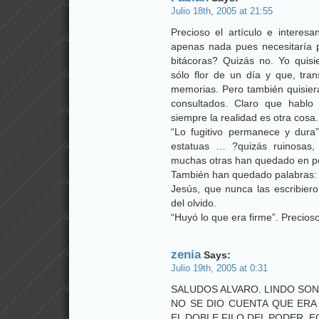
Julio 18th, 2005 at 21:55
Precioso el artículo e interes
apenas nada pues necesitaría p
bitácoras? Quizás no. Yo quis
sólo flor de un día y que, tra
memorias. Pero también quisier
consultados. Claro que hablo
siempre la realidad es otra cosa.
“Lo fugitivo permanece y dura
estatuas … ?quizás ruinosas,
muchas otras han quedado en p
También han quedado palabras: 
Jesús, que nunca las escribiero
del olvido.
“Huyó lo que era firme”. Precioso
zenia
Says:
Julio 19th, 2005 at 0:31
SALUDOS ALVARO. LINDO SON
NO SE DIO CUENTA QUE ERA 
EL DOBLE FILO DEL PODER, E