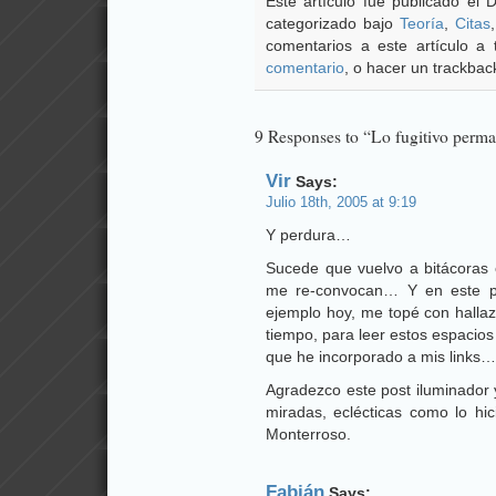
Este artículo fue publicado el 
categorizado bajo
Teoría
,
Citas
comentarios a este artículo a
comentario
, o hacer un trackback
9 Responses to “Lo fugitivo perm
Vir
Says:
Julio 18th, 2005 at 9:19
Y perdura…
Sucede que vuelvo a bitácoras 
me re-convocan… Y en este pe
ejemplo hoy, me topé con hallaz
tiempo, para leer estos espacios
que he incorporado a mis links…
Agradezco este post iluminador 
miradas, eclécticas como lo hic
Monterroso.
Fabián
Says: