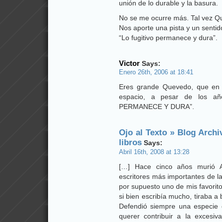
unión de lo durable y la basura.
No se me ocurre más. Tal vez 
Nos aporte una pista y un sentid
“Lo fugitivo permanece y dura”.
Victor
Says:
Enero 26th, 2006 at 18:41
Eres grande Quevedo, que en t
espacio, a pesar de los a
PERMANECE Y DURA”.
Ojo al Texto » Blog Arch
libros
Says:
Abril 16th, 2008 at 13:28
[…] Hace cinco años murió 
escritores más importantes de la
por supuesto uno de mis favorit
si bien escribía mucho, tiraba a
Defendió siempre una especie d
querer contribuir a la excesiv