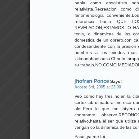
habla como absolutista so
relativista.Recreacion como
fenomenologia conveniente.L
referencia hasta QUE L
REVELACION;ESTAMOS ,O H
tenis, o dinamicas de las co
domestica de un obrero,con ca
condesendiente con la presion 
nombres a los miedos mas p
kkkooohhoosaass.Chanta propors
su trabajo,NO COMO MEDIADOR,
jhofran Ponce
Says:
Agosto 3rd, 2005 at 23:09
Veo como hay tres no,en la cit
certez abruimadora me dice qu
alef.Pero lo que me intyera 
contanmte observo,RECON
relativo,hasta el ser que utiliz
vengan co la dinamica de las con
Paso ,ya me fui.