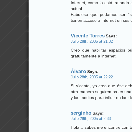
Internet, como lo está tratando 
actual.
Fabuloso que podamos ser “se
tienen acceso a Internet en sus 
Vicente Torres
Says:
Julio 28th, 2005 at 21:02
Creo que habilitar espacios p
gratuitamente a internet.
Álvaro
Says:
Julio 28th, 2005 at 22:22
Si Vicente, yo creo que ése de
otra manera seguiremos en una 
y los medios para influir en las 
serginho
Says:
Julio 29th, 2005 at 2:33
Hola… sabes me encontre con tu