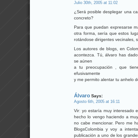
Julio 30th, 2005 at 11:02
¿Será posible desplegar una ca
concreto?
Para que puedan expresarse may
otra forma, sería que estos lug
rotándose dirigentes vecinales, si
Los autores de blogs, en Colom
acontezca. Tú, álvaro has dado 
se aúnen
a tu preocupación , que tien
efusivamente
y me permito alentar tu anhelo de
Álvaro
Says:
Agosto 6th, 2005 at 16:11
Vir: yo estaría muy interesado
hecho lo vengo haciendo a muy
no cabe mencionar. Pero me has 
BlogsColombia y voy a intentar
publicación a uno de los grande