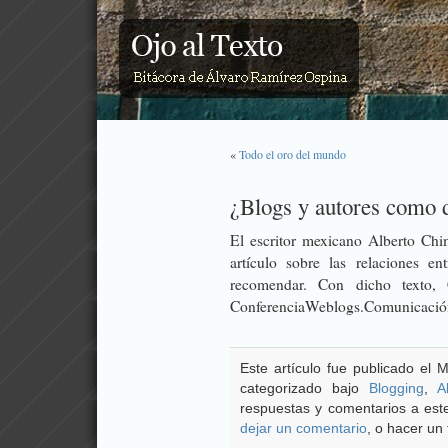
«
Todo el oro del mundo
¿Blogs y autores como 
El escritor mexicano Alberto Chi
artículo sobre las relaciones ent
recomendar. Con dicho texto, 
ConferenciaWeblogs.Comunicació
Este artículo fue publicado el M
categorizado bajo
Blogging
,
A
respuestas y comentarios a este
dejar un comentario
, o hacer un 