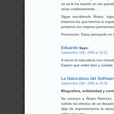
no se le ha muerto un ser queri
veías cotdianamente…
Sigue escribiendo Álvaro, sig
estamos los que leemos tu espac
juntamos los mejores pesnamient
Prevención. Estoy pensando en 
Eduardo
Says:
Septiembre 15th, 2005 at 19:21
A veces la naturaleza nos muestr
Espero que estés bien y cuidate.
La Naturaleza del Softwar
Septiembre 15th, 2005 at 19:30
Blogosfera, solidaridad y con
No conozco a Álvaro Ramírez, p
sufrido los efectos de un desastr
deja de impresionarme la sensa
saber que uno…