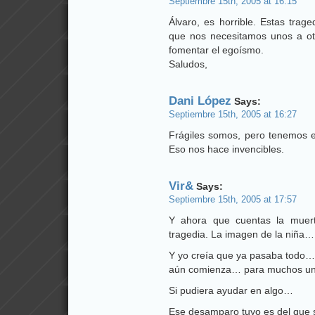
Septiembre 15th, 2005 at 16:15
Álvaro, es horrible. Estas trag
que nos necesitamos unos a ot
fomentar el egoísmo.
Saludos,
Dani López
Says:
Septiembre 15th, 2005 at 16:27
Frágiles somos, pero tenemos e
Eso nos hace invencibles.
Vir&
Says:
Septiembre 15th, 2005 at 17:57
Y ahora que cuentas la muert
tragedia. La imagen de la niña…
Y yo creía que ya pasaba todo…
aún comienza… para muchos un
Si pudiera ayudar en algo…
Ese desamparo tuyo es del que s