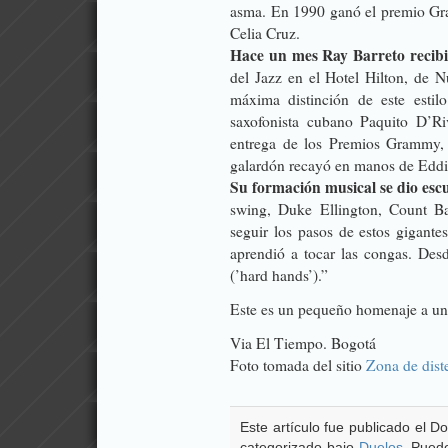
asma. En 1990 ganó el premio Gr
Celia Cruz.
Hace un mes Ray Barreto recib
del Jazz en el Hotel Hilton, de
máxima distinción de este estil
saxofonista cubano Paquito D’Ri
entrega de los Premios Grammy, 
galardón recayó en manos de Eddi
Su formación musical se dio esc
swing, Duke Ellington, Count B
seguir los pasos de estos gigante
aprendió a tocar las congas. De
(’hard hands’).”
Este es un pequeño homenaje a un g
Via
El Tiempo
. Bogotá
Foto tomada del sitio
Zona de dist
Este artículo fue publicado el D
categorizado bajo
Duelos
. Pued