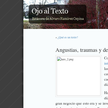
«
¿Qué es un texto?
Angustias, traumas y d
C
in
la
ca
ca
dí
Ha
dí
gran negocio que esto era y se inve