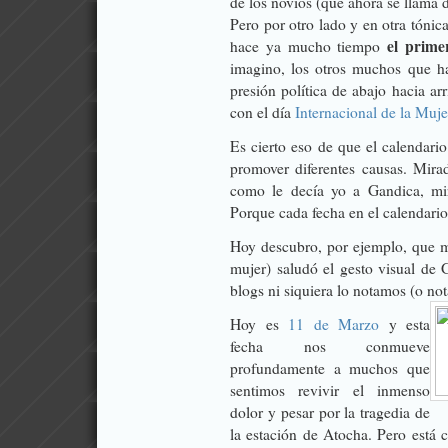
de los novios (que ahora se llama d
Pero por otro lado y en otra tónica
el prime
hace ya mucho tiempo
imagino, los otros muchos que 
presión política de abajo hacia a
con el día
Internacional de la Muje
Es cierto eso de que el calendari
promover diferentes causas. Mir
como le decía yo a Gandica, mir
Porque cada fecha en el calendario l
Hoy descubro, por ejemplo, que 
mujer) saludó el gesto visual de
blogs ni siquiera lo notamos (o not
Hoy es
11 de Marzo
y esta
fecha nos conmueve
profundamente a muchos que
sentimos revivir el inmenso
dolor y pesar por la tragedia de
la estación de Atocha. Pero está 