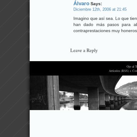
Álvaro
Says:
Diciembre 12th, 2006 at 21:45
Imagino que así sea. Lo que tie
han dado más pasos para abri
contraprestaciones muy honero
Leave a Reply
Ojo al 
Artículos (RSS) + Co