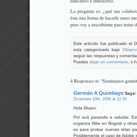
educativo e interactivo.
La pregunta es: ¿qué tan colabor
ésta una forma de hacerle mero me
pero voy a inscribirme para tratar 
Este artículo fue publicado el
esta categorizado bajo
Observ
seguir las respuestas y comentar
Puedes
dejar un comentario
, o 
4 Responses to “Seminarios gratui
Germán A Quimbayo
Says:
Diciembre 10th, 2006 at 22:30
Hola Álvaro:
Por acá pasando a saludar. Est
organiza Nike en Bogotá y otras
es para probar nuevas telas par
Posiblemente el caso de Adobe s